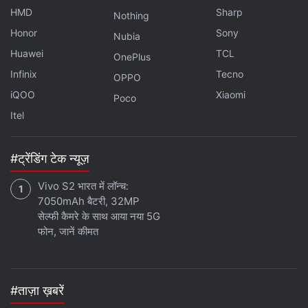
HMD
Sharp
Nothing
Honor
Sony
Nubia
लेटेस्ट टेक न्यूज़
,
स्मार्टफोन रिव्यू
और लोकप्रिय
मोबाइल
पर मिलने वाले
Huawei
TCL
OnePlus
एक्सक्लूसिव ऑफर के लिए गैजेट्स 360
एंड्रॉयड
ऐप डाउनलोड करें और
Infinix
Tecno
OPPO
हमें
गूगल समाचार
पर फॉलो करें।
iQOO
Xiaomi
Poco
Itel
ये भी पढ़े:
LUNARSABER Project
,
streetlamps on moon
,
streetlight
on moon
,
Science News In Hindi
,
moon mission
,
Honeybee
Robotics
,
Blue Origin
,
what is LUNARSABER
#ट्रेंडिंग टेक न्यूज़
Vivo S2 भारत में लॉन्च:
7050mAh बैटरी, 32MP
सेल्फी कैमरे के साथ आया नया 5G
फोन, जानें कीमत
#ताज़ा ख़बरें