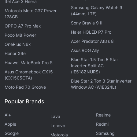
Itel Ace 3 Heera
Samsung Galaxy Watch 9
Motorola Moto G37 Power
(44mm, LTE)
128GB
Sony Bravia 9 II
OPPO A7 Pro Max
Haier HQLED P7 Pro
Poco M8 Power
Acer Predator Atlas 8
OnePlus N6x
Asus ROG Ally
Honor X6e
Blue Star 1.5 Ton 5 Star
Huawei MateBook Pro S
Inverter Split AC
एक और सवाल उठता है कि इतने बड़े स्‍ट्रक्‍चर चांद पर लेकर कैसे
Asus Chromebook CX15
(IE518ZNURS)
जाएगा इंसान। इसकी भी तैयारी वैज्ञानिकों ने की है। हनीबी इंजीनियर्स ने
(CX1505CTA)
Blue Star 2 Ton 3 Star Inverter
एक ऑटोमेटिक सिस्‍टम तैयार किया है। इससे हरेक लूनरबेसर टावर चांद
Moto Pad 70 Groove
Window AC (WIE324L)
पर खुद ऊपर उठ सकता है। धरती से स्‍पेसक्राफ्ट में सिर्फ एक बेस ले
Popular Brands
जाया जाएगा। पूरा टावर उसके अंदर रहेगा जो चांद पर पहुंचने के बाद
खुद खड़ा हो जाएगा।
Ai+
Realme
Lava
Apple
Redmi
Lenovo
ये प्रोजेक्‍ट अभी शुरुआती स्‍टेज में है। अगर LUNARSABER जैसे
Google
Samsung
प्रोजेक्‍ट कामयाब होते हैं, तो चांद पर रातें रोशन हो सकेंगी।
Motorola