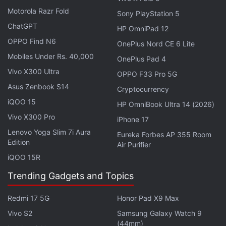
प्रोजेक्‍ट के प्रिंसिपल इन्‍वेस्टिगेटर विष्णु सनेगेपल्ली के अनुसार, चांद पर
Motorola Razr Fold
Sony PlayStation 5
लगने वाला हरेक लूनरसेबर लैंप धरती पर सड़क किनारे लगीं स्‍ट्रीट
ChatGPT
लाइट्स से ऊंचा होगा। वह 100 मीटर ऊंचा होगा जोकि स्‍टैच्‍यू ऑफ
HP OmniPad 12
OPPO Find N6
लिबर्टी से भी ज्‍यादा है।
OnePlus Nord CE 6 Lite
Mobiles Under Rs. 40,000
OnePlus Pad 4
जब तक चांद पर दिन होगा, लूनरसेबर लैंप सूर्य की रोशनी को स्‍टोर करते
Vivo X300 Ultra
OPPO F33 Pro 5G
जाएंगे। फ‍िर जब चांद पर रातें गहराएंगी तो ये जगमगाने लगेंगे और कई
Asus Zenbook S14
Cryptocurrency
दिनों तक आसपास के एरिया में रोशनी देंगे। सवाल उठता है कि आखिर
iQOO 15
HP OmniBook Ultra 14 (2026)
लूनरसेबर लैंप की ऊंचाई क्‍यों ज्‍यादा रखी गई है। इसकी वजह है चंद्रमा
Vivo X300 Pro
iPhone 17
के क्रेटर यानी गड्ढे। हमारी पृथ्‍वी की तरह वहां का इलाका सपाट नहीं
Lenovo Yoga Slim 7i Aura
Eureka Forbes AP 355 Room
है। चांद पर बहुत छोटे-बड़े गड्ढे हैं। लूनरसेबर लैंप की हाइट ज्‍यादा होने
Edition
Air Purifier
से उसकी रोशनी ज्‍यादा एरिया को कवर करेगी और उन गड्ढों पर भी
iQOO 15R
वैज्ञानिक नजर रख पाएंगे।
Trending Gadgets and Topics
Redmi 17 5G
Honor Pad X9 Max
Vivo S2
Samsung Galaxy Watch 9
(44mm)