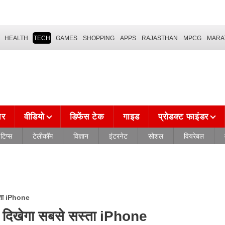
HEALTH
TECH
GAMES
SHOPPING
APPS
RAJASTHAN
MPCG
MARA
चर
वीडियो
डिफेंस टेक
गाइड
प्रोडक्ट फाइंडर
टिप्स
टेलीकॉम
विज्ञान
इंटरनेट
सोशल
वियरेबल
्ता iPhone
दिखेगा सबसे सस्ता iPhone