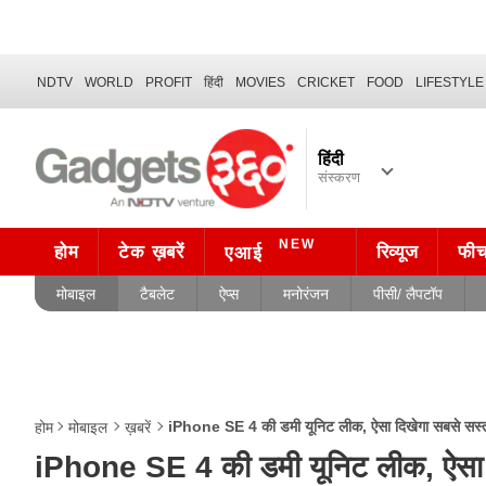
NDTV
WORLD
PROFIT
हिंदी
MOVIES
CRICKET
FOOD
LIFESTYLE
हिंदी
संस्करण
NEW
होम
टेक ख़बरें
रिव्यूज
फी
एआई
मोबाइल
टैबलेट
ऐप्स
मनोरंजन
पीसी/ लैपटॉप
iPhone SE 4 की डमी यूनिट लीक, ऐसा दिखेगा सबसे सस
होम
मोबाइल
ख़बरें
iPhone SE 4 की डमी यूनिट लीक, ऐसा 