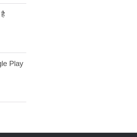
है
gle Play