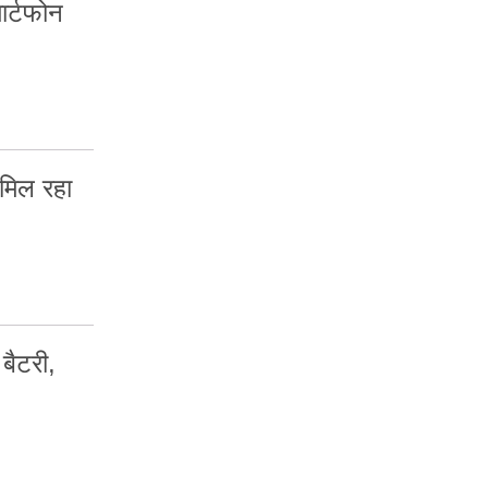
र्टफोन
िल रहा
ैटरी,