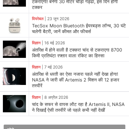
टकराएगा! बनेगा 30 मीटर चौड़ा गड्ढा, इस दिन होगी
है। इसमें चांद की सहत मेंटल (mantle) के कई महत्वपूर्ण पदार्थ मौजूद
टक्कर
हो सकते हैं जिनमें वैज्ञानिकों को विशेष रुचि हो सकती है।
Science
Advances
(
via
)के अनुसार, पर्ड्यू विश्वविद्यालय की शिगेरु वाकिता
वियरेबल
|
23 जून 2026
ने इसके 3D सिमुलेशन पर काम किया और पता लगाया कि यह क्रेटर
TecSox Moon Bluetooth ईयरबड्स लॉन्च, 30 घंटे
चलेगी बैटरी, जानें कीमत और फीचर्स
एक एस्टरॉयड के प्रभाव से बना हो सकता है। चौंकाने वाली बात निकल
कर सामने आई कि एस्टरॉयड का साइज 260 किलोमीटर तक हो
विज्ञान
|
16 मई 2026
सकता है। इतना ही नहीं, वैज्ञानिकों का अनुमान है कि यह एस्टरॉयड
अंतरिक्ष में होने वाली है टक्कर! चांद से टकराएगा 8700
किमी प्रतिघंटा रफ्तार वाला रॉकेट का हिस्सा
लोहे और चट्टानों से बना होगा।
विज्ञान
|
7 मई 2026
सिमुलेशन से अंदाजा लगाया गया है कि यह एस्टरॉयड 30 डिग्री के कोण
अंतरिक्ष से धरती का ऐसा नजारा पहले नहीं देखा होगा!
पर चंद्रमा से टकराया होगा जिस वक्त इसकी स्पीड 13 किलोमीटर प्रति
NASA ने जारी कीं Artemis 2 मिशन की 12 हजार
सेकंड रही होगी। इस शक्तिशाली टक्कर के प्रभावों का अध्ययन करके
तस्वीरें
खगोलविदों का अनुमान है कि चंद्रमा के मेंटल के टुकड़े चंद्रमा के
विज्ञान
|
8 अप्रैल 2026
दक्षिणी ध्रुव की ओर निकल गए थे।
चांद के सफर से वापस लौट रहा है Artemis II, NASA
ने दिखाईं ऐसी तस्वीरें जो पहले कभी नहीं देखीं
इसके अलावा अध्ययन के लेखकों का कहना है कि अंतरिक्ष यात्री 2028
में एक मिशन के दौरान इन टुकड़ों को एकत्र कर सकते हैं। और वास्तव