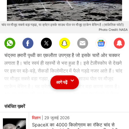
चांद पर मौजूद सबसे बड़ा गड्ढा, या क्रेटर इसके साउथ पोल पर मौजूद एटकेन बेसिन है।(सांकेतिक फोटो)
Photo Credit: NASA
Sub
scri
चंद्रमा हमारी पृथ्वी का एकलौता उपग्रह है जो इसके चारों ओर चक्कर
be
लगाता है। चांद स्वयं ही रहस्यों से भरा हुआ है। इसे टेलीस्कोप से देखने
पर इस पर बड़े-बड़े, सैकडों किलोमीटर में फैले गड्ढे नजर आते हैं। चांद
पर मौजूद सबसे बड़ा गड्ढा, या क्रेटर इसके साउथ पोल पर मौजूद
आगे पढ़ें
एटकेन बेसिन है। यह क्रेटर 2500 किलोमीटर बड़ा बताया जाता है।
अब इस क्रेटर की उत्पत्ति को लेकर एक नया दावा वैज्ञानिकों ने किया
है। साउथ पोल एटकेन बेसिन काफी रहस्यमयी है। आइए जानते हैं इसे
संबंधित ख़बरें
लेकर क्या नया दावा किया गया है।
विज्ञान
|
29 जुलाई 2026
चांद का सबसे बड़ा क्रेटर SPA बेसिन अपने आप में विशेष महत्व रखता
SpaceX का 4000 किलोग्राम का रॉकेट चांद से