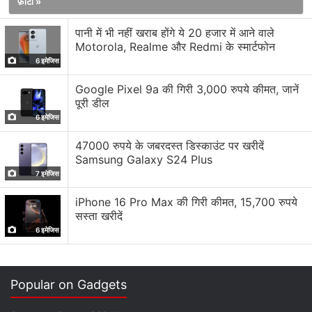
में इससे वैज्ञानिकों को यह निर्धारित करने में मदद मिल सकती है कि
फ़ोटो »
एस्टरॉयड की चांद से टक्कर कब हुई थी। और परिणामस्वरूप, हमारे
पानी में भी नहीं खराब होंगे ये 20 हजार में आने वाले
प्राकृतिक उपग्रह को बेहतर ढंग से समझने में हमें मदद मिल सकती है।
Motorola, Realme और Redmi के स्मार्टफोन
अंतरिक्ष रहस्यमयी खगोलीय घटनाओं से बना है। जिनके बारे में वैज्ञानिक
6 इमेजिस
अभी तक कुछ अंश भर ही पता लगा सके हैं।
Google Pixel 9a की गिरी 3,000 रुपये कीमत, जानें
पूरी डील
6 इमेजिस
लेटेस्ट टेक न्यूज़
,
स्मार्टफोन रिव्यू
और लोकप्रिय
मोबाइल
पर मिलने वाले
47000 रुपये के जबरदस्त डिस्काउंट पर खरीदें
एक्सक्लूसिव ऑफर के लिए गैजेट्स 360
एंड्रॉयड
ऐप डाउनलोड करें और
Samsung Galaxy S24 Plus
हमें
गूगल समाचार
पर फॉलो करें।
7 इमेजिस
iPhone 16 Pro Max की गिरी कीमत, 15,700 रुपये
ये भी पढ़े:
moon
,
crater on moon
,
biggest crater on moon
,
asteroid
सस्ता खरीदें
hit moon
,
moon history
6 इमेजिस
Popular on Gadgets