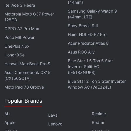
(44mm)
Itel Ace 3 Heera
Samsung Galaxy Watch 9
Motorola Moto G37 Power
(44mm, LTE)
128GB
Sony Bravia 9 II
OPPO A7 Pro Max
Haier HQLED P7 Pro
Poco M8 Power
Acer Predator Atlas 8
OnePlus N6x
Asus ROG Ally
Honor X6e
Blue Star 1.5 Ton 5 Star
Huawei MateBook Pro S
Inverter Split AC
Asus Chromebook CX15
(IE518ZNURS)
(CX1505CTA)
Blue Star 2 Ton 3 Star Inverter
Moto Pad 70 Groove
Window AC (WIE324L)
Popular Brands
Ai+
Realme
Lava
Apple
Redmi
Lenovo