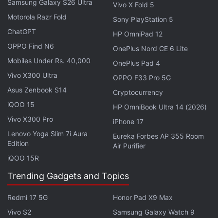
Samsung Galaxy S26 Ultra
Vivo X Fold 5
Motorola Razr Fold
Sony PlayStation 5
ChatGPT
HP OmniPad 12
OPPO Find N6
OnePlus Nord CE 6 Lite
Mobiles Under Rs. 40,000
OnePlus Pad 4
Vivo X300 Ultra
OPPO F33 Pro 5G
Asus Zenbook S14
Cryptocurrency
iQOO 15
HP OmniBook Ultra 14 (2026)
Vivo X300 Pro
iPhone 17
Lenovo Yoga Slim 7i Aura
Eureka Forbes AP 355 Room
Edition
Air Purifier
iQOO 15R
Trending Gadgets and Topics
Redmi 17 5G
Honor Pad X9 Max
Vivo S2
Samsung Galaxy Watch 9