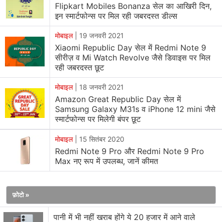
Flipkart Mobiles Bonanza सेल का आखिरी दिन,
Note 9
की बात करें, तो इसके 4 जीबी रैम + 64 जीबी स्टोरेज
इन स्मार्टफोन्स पर मिल रही जबरदस्त डील्स
वेरिएंट की कीमत कौटती के बाद 10,999 रुपये और 4 जीबी रैम +
128 जीबी स्टोरेज की कीमत 12,999 रुपये हो गई है। इसका एक
मोबाइल
|
19 जनवरी 2021
प्रीमियम वेरिएंट भी है, जिसमें 6 जीबी रैम और 128 जीबी स्टोरेज मॉडल
Xiaomi Republic Day सेल में Redmi Note 9
सीरीज़ व Mi Watch Revolve जैसे डिवाइस पर मिल
मिलता है, यह अब आपको 14,999 रुपये की जगह 13,999 रुपये में
रही जबरदस्त छूट
खरीद के लिए उपलब्ध होगा।
मोबाइल
|
18 जनवरी 2021
Amazon Great Republic Day सेल में
ठीक इसी तरह
Redmi 9 Prime
स्मार्टफोन के 4 जीबी रैम + 64
Samsung Galaxy M31s व iPhone 12 mini जैसे
जीबी स्टोरेज वेरिएंट की कीमत अभी 9,499 रुपये के साथ लिस्ट है,
स्मार्टफोन्स पर मिलेगी बंपर छूट
वहीं
Redmi 9i
फोन के 4 जीबी रैम + 64 जीबी स्टोरेज वेरिएंट की
मोबाइल
|
15 सितंबर 2020
कीमत 7,999 रुपये हो गई है।
Redmi Note 9 Pro और Redmi Note 9 Pro
Max नए रूप में उपलब्ध, जानें कीमत
रेडमी नोट 9
फ़ोटो »
पानी में भी नहीं खराब होंगे ये 20 हजार में आने वाले
रिव्यू
मुख्य स्पेसिफिकेशन
ख़बरें