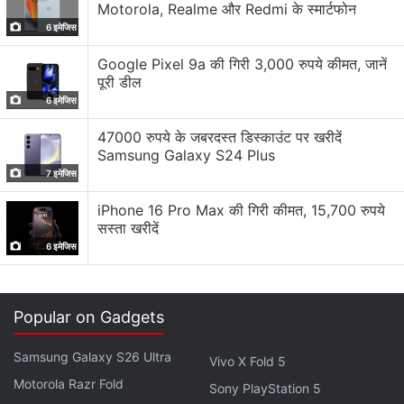
Motorola, Realme और Redmi के स्मार्टफोन
6 इमेजिस
Google Pixel 9a की गिरी 3,000 रुपये कीमत, जानें
डिज़ाइन
डिस्प्ले
सॉफ्टवेयर
परफॉर्मेंस
पूरी डील
6 इमेजिस
47000 रुपये के जबरदस्त डिस्काउंट पर खरीदें
बैटरी लाइफ
कैमरा
वैल्यू फॉर मनी
Samsung Galaxy S24 Plus
7 इमेजिस
see more
खूबियां
कमियां
iPhone 16 Pro Max की गिरी कीमत, 15,700 रुपये
Good battery life
Average low-light camera
सस्ता खरीदें
performance
शाओमी रेडमी 9 प्राइम
Powerful processor
6 इमेजिस
Bloated UI and spammy
Decent daylight camera
notifications
performance
Popular on Gadgets
रिव्यू
मुख्य स्पेसिफिकेशन
ख़बरें
शाओमी रेडमी नोट 9 का रिव्यू पढ़ें
Samsung Galaxy S26 Ultra
Vivo X Fold 5
Motorola Razr Fold
Sony PlayStation 5
डिज़ाइन
डिस्प्ले
सॉफ्टवेयर
परफॉर्मेंस