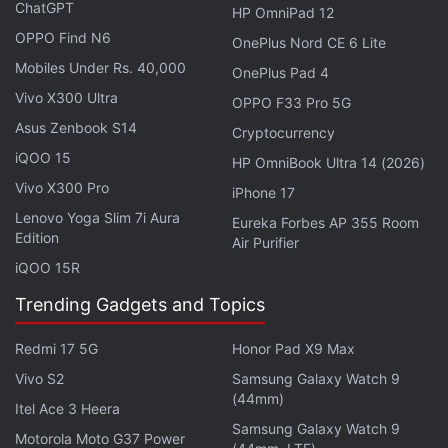
ChatGPT
HP OmniPad 12
OPPO Find N6
OnePlus Nord CE 6 Lite
Mobiles Under Rs. 40,000
बैटरी लाइफ
कैमरा
OnePlus Pad 4
वैल्यू फॉर मनी
Vivo X300 Ultra
OPPO F33 Pro 5G
see more
खूबियां
कमियां
Asus Zenbook S14
Cryptocurrency
Good battery life
Average camera
iQOO 15
HP OmniBook Ultra 14 (2026)
performance
लेटेस्ट टेक न्यूज़
,
स्मार्टफोन रिव्यू
और लोकप्रिय
मोबाइल
पर मिलने वाले
Decent performance
Vivo X300 Pro
iPhone 17
Preinstalled bloatware
एक्सक्लूसिव ऑफर के लिए गैजेट्स 360
एंड्रॉयड
ऐप डाउनलोड करें और
Lenovo Yoga Slim 7i Aura
हमें
गूगल समाचार
पर फॉलो करें।
Eureka Forbes AP 355 Room
Edition
Air Purifier
शाओमी रेडमी 9 प्राइम का रिव्यू पढ़ें
ये भी पढ़े:
,
Redmi Note 9 Pro Max
,
Redmi Note 9 Pro Max price in
iQOO 15R
India
,
Redmi Note 9 Pro
,
Redmi Note 9 Pro price in India
,
Trending Gadgets and Topics
Redmi Note 9
,
Redmi Note 9 price in India
,
Redmi 9 Prime
,
Redmi 9 Prime Price in India
,
Redmi 9i
,
Redmi 9i Price in India
,
Redmi 17 5G
Honor Pad X9 Max
Redmi
,
Xiaomi
Vivo S2
Samsung Galaxy Watch 9
(44mm)
Itel Ace 3 Heera
Samsung Galaxy Watch 9
Motorola Moto G37 Power