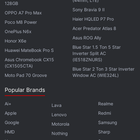
(44mm, LTE)
128GB
Sony Bravia 9 II
OPPO A7 Pro Max
Haier HQLED P7 Pro
Poco M8 Power
Acer Predator Atlas 8
OnePlus N6x
Asus ROG Ally
Honor X6e
Blue Star 1.5 Ton 5 Star
Huawei MateBook Pro S
Inverter Split AC
Asus Chromebook CX15
(IE518ZNURS)
(CX1505CTA)
Blue Star 2 Ton 3 Star Inverter
Moto Pad 70 Groove
Window AC (WIE324L)
Popular Brands
Ai+
Realme
Lava
Apple
Redmi
Lenovo
Google
Samsung
Motorola
HMD
Sharp
Nothing