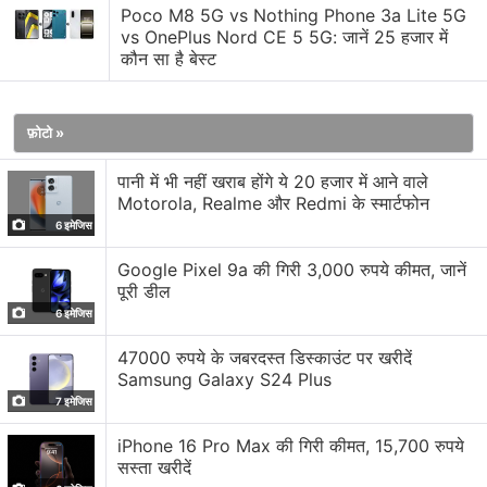
जिसका रेजोल्यूशन 2392×1080 पिक्सल, 120Hz रिफ्रेश रेट और
Poco M8 5G vs Nothing Phone 3a Lite 5G
vs OnePlus Nord CE 5 5G: जानें 25 हजार में
300Hz टच सैंपलिंग रेट है। इस फोन में 4nm प्रोसेस पर बेस्ड
कौन सा है बेस्ट
मीडियाटेक डाइमेंसिटी 8350 एलेक्स प्रोसेसर दिया गया है। यह
स्मार्टफोन एंड्रॉयड 15 पर बेस्ड OxygenOS 15 पर काम करता है।
फ़ोटो »
कैमरा सेटअप की बात करें तो Nord CE 5 के रियर में OIS सपोर्ट के
पानी में भी नहीं खराब होंगे ये 20 हजार में आने वाले
साथ 50 मेगापिक्सल का प्राइमरी कैमरा और 8 मेगापिक्सल का
Motorola, Realme और Redmi के स्मार्टफोन
अल्ट्रावाइड कैमरा दिया गया है। वहीं सेल्फी और वीडियो कॉलिंग के लिए
6 इमेजिस
16 मेगापिक्सल का फ्रंट कैमरा दिया गया है। कनेक्टिविटी ऑपशंस में
Google Pixel 9a की गिरी 3,000 रुपये कीमत, जानें
ड्यूल सिम, 5जी, वाई-फाई 6, ब्लूटूथ 5.4, जीपीएस और एनएफसी
पूरी डील
शामिल है। OnePlus के इस फोन में 7,100mAh की बड़ी बैटरी दी
6 इमेजिस
गई है जो 80W SuperVOOC फास्ट चार्जिंग सपोर्ट करती है।
47000 रुपये के जबरदस्त डिस्काउंट पर खरीदें
Samsung Galaxy S24 Plus
7 इमेजिस
iPhone 16 Pro Max की गिरी कीमत, 15,700 रुपये
सस्ता खरीदें