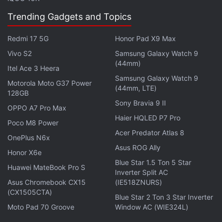
OnePlus Nord CE 5 में कौन सा प्रोसेसर है?
Trending Gadgets and Topics
OnePlus Nord CE 5 में 4nm प्रोसेस पर बेस्ड मीडियाटेक
Redmi 17 5G
Honor Pad X9 Max
डाइमेंसिटी 8350 एलेक्स प्रोसेसर दिया गया है।
Vivo S2
Samsung Galaxy Watch 9
(44mm)
Itel Ace 3 Heera
OnePlus Nord CE 5 में कैसी बैटरी है?
Samsung Galaxy Watch 9
Motorola Moto G37 Power
(44mm, LTE)
OnePlus Nord CE 5 में 7,100mAh की बड़ी बैटरी दी गई है
128GB
Sony Bravia 9 II
जो 80W SuperVOOC फास्ट चार्जिंग सपोर्ट करती है।
OPPO A7 Pro Max
Haier HQLED P7 Pro
Poco M8 Power
Acer Predator Atlas 8
OnePlus N6x
लेटेस्ट टेक न्यूज़
,
स्मार्टफोन रिव्यू
और लोकप्रिय
मोबाइल
पर मिलने वाले
Asus ROG Ally
एक्सक्लूसिव ऑफर के लिए गैजेट्स 360
एंड्रॉयड
ऐप डाउनलोड करें और
Honor X6e
Blue Star 1.5 Ton 5 Star
हमें
गूगल समाचार
पर फॉलो करें।
Huawei MateBook Pro S
Inverter Split AC
Asus Chromebook CX15
(IE518ZNURS)
ये भी पढ़े:
OnePlus Nord CE 5
,
OnePlus Nord CE 5 Price
,
Offers on
(CX1505CTA)
Blue Star 2 Ton 3 Star Inverter
OnePlus Nord CE 5
,
Discount on OnePlus Nord CE 5
,
OnePlus
Moto Pad 70 Groove
Window AC (WIE324L)
Nord CE 5 Specifications
,
OnePlus Nord CE 5 Features
,
Amazon