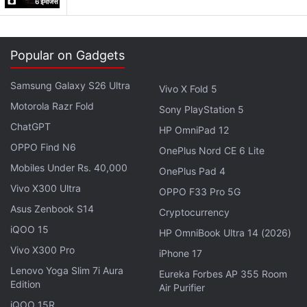
6 इमेजिस
Popular on Gadgets
Samsung Galaxy S26 Ultra
Vivo X Fold 5
OnePlus Nord CE 5 की कीमत कितनी है?
Motorola Razr Fold
Sony PlayStation 5
ChatGPT
HP OmniPad 12
OnePlus Nord CE 5 का 8GB RAM और 128GB स्टोरेज
OPPO Find N6
वेरिएंट 24,998 रुपये में लिस्ट किया गया है।
OnePlus Nord CE 6 Lite
Mobiles Under Rs. 40,000
OnePlus Pad 4
Vivo X300 Ultra
OnePlus Nord CE 5 पर कितना डिस्काउंट मिल रहा है?
OPPO F33 Pro 5G
Asus Zenbook S14
Cryptocurrency
OnePlus Nord CE 5 की खरीद पर एक्सिस बैंक और
iQOO 15
HP OmniBook Ultra 14 (2026)
आईसीआईसीआई बैंक कार्ड से भुगतान पर फ्लैट 2000 रुपये
Vivo X300 Pro
iPhone 17
इंस्टेंट डिस्काउंट मिल सकता है, जिसके बाद प्रभावी कीमत
Lenovo Yoga Slim 7i Aura
Eureka Forbes AP 355 Room
22,998 रुपये हो जाएगी।
Edition
Air Purifier
iQOO 15R