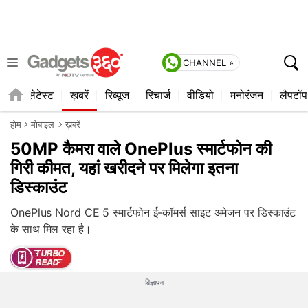
CHANNEL »
ाइल
लेटेस्ट
ख़बरें
रिव्यूज
रिचार्ज
वीडियो
मनोरंजन
लैपटॉप
होम
मोबाइल
ख़बरें
50MP कैमरा वाले OnePlus स्मार्टफोन की
गिरी कीमत, यहां खरीदने पर मिलेगा इतना
डिस्काउंट
OnePlus Nord CE 5 स्मार्टफोन ई-कॉमर्स साइट अमेजन पर डिस्काउंट
के साथ मिल रहा है।
विज्ञापन