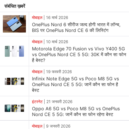
आदि के बारे में विस्तार से बता रहे हैं।
संबंधित ख़बरें
OnePlus Nord CE 5
मोबाइल
|
16 मार्च 2026
OnePlus Nord 6 सीरीज जल्द होगी भारत में लॉन्च,
BIS पर OnePlus Nord CE 6 की लिस्टिंग
OnePlus Nord CE 5 का 8GB RAM और 128GB स्टोरेज
मोबाइल
|
10 मार्च 2026
वेरिएंट
24,998 रुपये
में लिस्ट किया गया है। बैंक ऑफर की बात करें
Motorola Edge 70 Fusion vs Vivo Y400 5G
तो एक्सिस बैंक और आईसीआईसीआई बैंक कार्ड से भुगतान पर फ्लैट
vs OnePlus Nord CE 5 5G: 30K में कौन सा फोन
2000 रुपये इंस्टेंट डिस्काउंट मिल सकता है, जिसके बाद प्रभावी
है बेस्ट?
कीमत 22,998 रुपये हो जाएगी। इसके अलावा एक्सचेंज ऑफर में
मोबाइल
|
19 फरवरी 2026
पुराना या मौजूदा फोन देने पर 23,550 रुपये की बचत हो सकती है।
Infinix Note Edge 5G vs Poco M8 5G vs
हालांकि, ऑफर का अधिकतम लाभ एक्सचेंज में दिए गए फोन की मौजूदा
OnePlus Nord CE 5 5G: जानें कौन सा फोन है
कंडीशन और मॉडल पर निर्भर करता है।
बेस्ट
इंटरनेट
|
21 जनवरी 2026
OnePlus Nord CE 5 Features, Specifications
Oppo A6 5G vs Poco M8 5G vs OnePlus
Nord CE 5 5G: जानें कौन सा फोन रहेगा बेस्ट
OnePlus Nord CE 5
में 6.77 इंच की OLED डिस्प्ले दी गई गई है
मोबाइल
|
9 जनवरी 2026