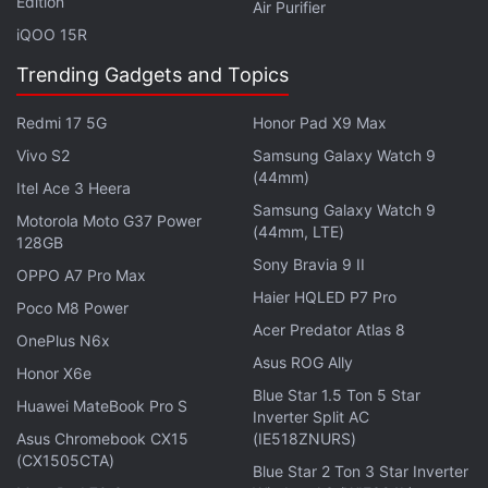
Edition
Air Purifier
iQOO 15R
Trending Gadgets and Topics
Redmi 17 5G
Honor Pad X9 Max
Vivo S2
Samsung Galaxy Watch 9
(44mm)
Itel Ace 3 Heera
Samsung Galaxy Watch 9
Motorola Moto G37 Power
(44mm, LTE)
128GB
Sony Bravia 9 II
लेटेस्ट टेक न्यूज़
,
स्मार्टफोन रिव्यू
और लोकप्रिय
मोबाइल
पर मिलने वाले
OPPO A7 Pro Max
एक्सक्लूसिव ऑफर के लिए गैजेट्स 360
एंड्रॉयड
ऐप डाउनलोड करें और
Haier HQLED P7 Pro
Poco M8 Power
हमें
गूगल समाचार
पर फॉलो करें।
Acer Predator Atlas 8
OnePlus N6x
Asus ROG Ally
ये भी पढ़े:
,
Keeway
,
Keeway Motorcycles
,
Keeway K300 N
,
Honor X6e
Blue Star 1.5 Ton 5 Star
Keeway K300 R
Huawei MateBook Pro S
Inverter Split AC
Asus Chromebook CX15
(IE518ZNURS)
(CX1505CTA)
Blue Star 2 Ton 3 Star Inverter