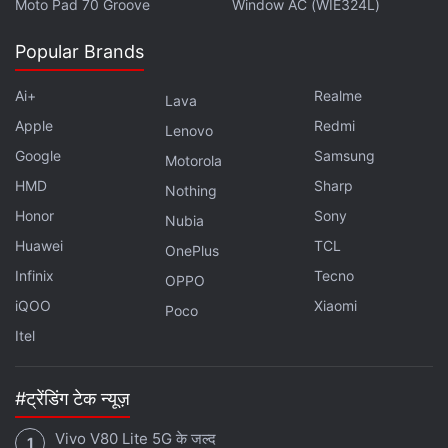
Moto Pad 70 Groove
Window AC (WIE324L)
Popular Brands
Ai+
Realme
Lava
Apple
Redmi
Lenovo
Google
Samsung
Motorola
HMD
Sharp
Nothing
Honor
Sony
Nubia
Huawei
TCL
OnePlus
Infinix
Tecno
OPPO
iQOO
Xiaomi
Poco
Itel
#ट्रेंडिंग टेक न्यूज़
Vivo V80 Lite 5G के जल्द