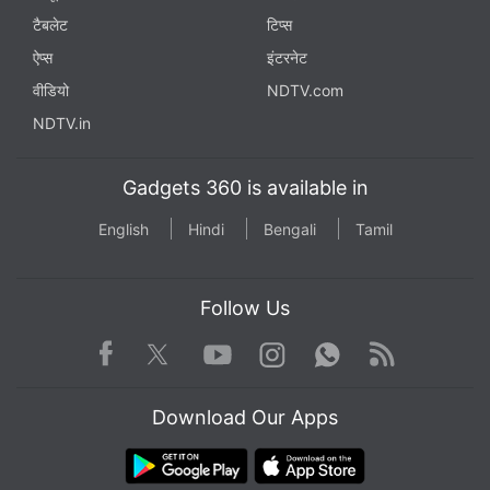
टैबलेट
टिप्स
ऐप्स
इंटरनेट
वीडियो
NDTV.com
NDTV.in
Gadgets 360 is available in
English
Hindi
Bengali
Tamil
Follow Us
Facebook
Youtube
WhatsApp
Rss
Twitter
Instagram
Download Our Apps