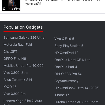
टार्क जनरेट करता है। दोनों बाइक्स में एक 6-स्पीड गियरबॉक्स है, जो
सस्ता खरीदें
स्लिपर क्लच से जुड़ा है।
6 इमेजिस
ब्रेकिंग का जिम्मा 292 mm 4-पिस्टन कैलिपर फ्रंट डिस्क और 220
mm सिंगल-पिस्टन कैलिपर रियर डिस्क पर है, जिन्हें ABS के साथ
Popular on Gadgets
जोड़ा गया है। इनमें कास्ट अलॉय रिम्स के साथ फ्रंट में 110/70-17
Samsung Galaxy S26 Ultra
साइज का टायर और रियर में 140/60-17 साइज का टायर मिलता है।
Vivo X Fold 5
Motorola Razr Fold
Sony PlayStation 5
K300 N में 12.5 लीटर का फ्यूल टैंक मिलता है, जबकि K300 R में
ChatGPT
HP OmniPad 12
बेहद मामूली अंतर के साथ 12 लीटर का टैंक दिया गया है। K300 N
OPPO Find N6
OnePlus Nord CE 6 Lite
का ग्राउंड क्लीयरेंस 150 mm है, जबकि K300 R का ग्राउंड
Mobiles Under Rs. 40,000
OnePlus Pad 4
क्लीयरेंस 135 mm है, जो इसे सेगमेंट में सबसे कम ग्राउंड क्लीयरेंस
Vivo X300 Ultra
OPPO F33 Pro 5G
वाली बाइक में से एक बनाता है।
Asus Zenbook S14
Cryptocurrency
iQOO 15
HP OmniBook Ultra 14 (2026)
Vivo X300 Pro
iPhone 17
Lenovo Yoga Slim 7i Aura
Eureka Forbes AP 355 Room