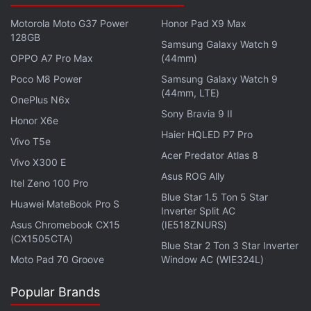
ये भी पढ़े:
Amazon
,
Microsoft Xbox controller
,
Snake
,
Bengaluru
Motorola Moto G37 Power
Honor Pad X9 Max
128GB
Samsung Galaxy Watch 9
OPPO A7 Pro Max
(44mm)
Poco M8 Power
Samsung Galaxy Watch 9
(44mm, LTE)
OnePlus N6x
Sony Bravia 9 II
Honor X6e
Haier HQLED P7 Pro
Vivo T5e
Acer Predator Atlas 8
Vivo X300 E
Asus ROG Ally
Itel Zeno 100 Pro
Blue Star 1.5 Ton 5 Star
Huawei MateBook Pro S
Inverter Split AC
Asus Chromebook CX15
(IE518ZNURS)
(CX1505CTA)
Blue Star 2 Ton 3 Star Inverter
Moto Pad 70 Groove
Window AC (WIE324L)
Popular Brands