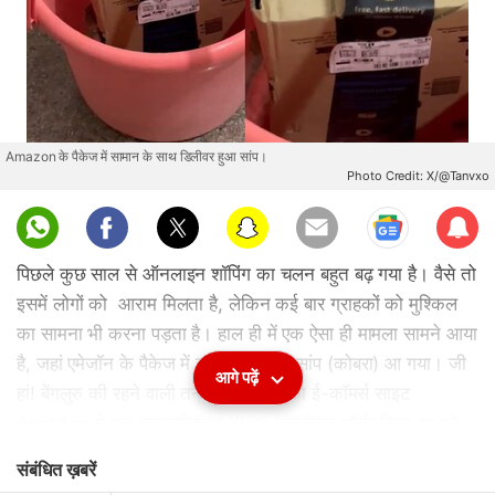
Amazon के पैकेज में सामान के साथ डिलीवर हुआ सांप।
Photo Credit: X/@Tanvxo
Sub
scri
पिछले कुछ साल से ऑनलाइन शॉपिंग का चलन बहुत बढ़ गया है। वैसे तो
be
इसमें लोगों को आराम मिलता है, लेकिन कई बार ग्राहकों को मुश्किल
का सामना भी करना पड़ता है। हाल ही में एक ऐसा ही मामला सामने आया
है, जहां एमेजॉन के पैकेज में सामान के साथ सांप (कोबरा) आ गया। जी
आगे पढ़ें
हां! बेंगलुरु की रहने वाली तन्वी ने 16 जून को ई-कॉमर्स साइट
Amazon से एक माइक्रोबॉक्स Xbox कंट्रोलर ऑर्डर किया था जो
कि 18 जून को डिलीवर हुआ। जब महिला ने बॉक्स खोलने का प्रयास
संबंधित ख़बरें
किया तो उसमें सांप देखकर हैरान रह गई।