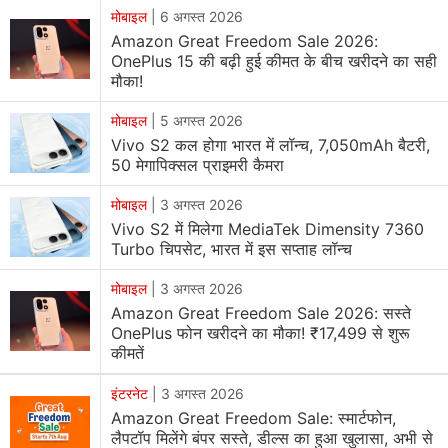
मोबाइल
|
6 अगस्त 2026
Amazon Great Freedom Sale 2026:
तन्वी (@Tanvxo) ने एक्स पर वीडियो
शेयर
करते हुए लिखा कि
OnePlus 15 की बढ़ी हुई कीमत के बीच खरीदने का सही
"@amazonIN से एक Xbox कंट्रोलर का ऑर्डर दिया और इसके
मौका!
साथ एक फ्री सांप मिला!" वीडियो को एक X यूजर
मोबाइल
|
5 अगस्त 2026
(@Prakash20202021) द्वारा
शेयर
किया गया है।
Vivo S2 कल होगा भारत में लॉन्च, 7,050mAh बैटरी,
50 मेगापिक्सल प्राइमरी कैमरा
मीडिया रिपोर्ट्स के अनुसार, महिला और उसके पति का दावा है कि
Amazon के कस्टमर सपोर्ट ने उन्हें दो घंटे से ज्यादा समय तक होल्ड
मोबाइल
|
3 अगस्त 2026
Vivo S2 में मिलेगा MediaTek Dimensity 7360
पर रखा, जिससे उन्हें आधी रात में अकेले ही इस मामले को संभालना
Turbo चिपसेट, भारत में इस सप्ताह लॉन्च
पड़ा। हालांकि, कथित तौर पर कपल को ऑर्डर के पैसे वापस मिल गए
हैं।
मोबाइल
|
3 अगस्त 2026
Amazon Great Freedom Sale 2026: सस्ते
OnePlus फोन खरीदने का मौका! ₹17,499 से शुरू
एमेजॉन
हेल्प ने एक्स पर तन्वी की पोस्ट का जवाब देते हुए कहा कि
कीमतें
"अमेजन ऑर्डर के साथ आपको हुई परेशानी के बारे में हमें खेद है। हम
इसकी जांच चाहते हैं। कृपया यहां जरूरी जानकारी प्रदान करें और
इंटरनेट
|
3 अगस्त 2026
Amazon Great Freedom Sale: स्मार्टफोन,
हमारी टीम अपडेट के साथ जल्द ही आपसे कॉन्टेक्ट करेगी।"
लैपटॉप मिलेंगे बंपर सस्ते, डील्स का हुआ खुलासा, अभी से