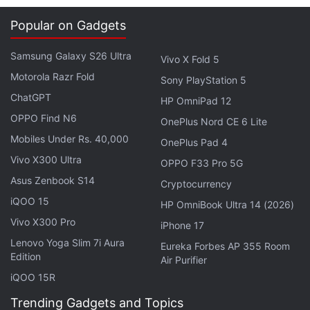
है। आज मुझे Amazon से एक 'नया' लैपटॉप मिला, लेकिन इसका
Popular on Gadgets
इस्तेमाल पहले ही हो चुका था और वारंटी दिसंबर 2023 में शुरू हुई
थी।''
Samsung Galaxy S26 Ultra
Vivo X Fold 5
Motorola Razr Fold
Sony PlayStation 5
ChatGPT
HP OmniPad 12
OPPO Find N6
OnePlus Nord CE 6 Lite
Mobiles Under Rs. 40,000
OnePlus Pad 4
Vivo X300 Ultra
OPPO F33 Pro 5G
Asus Zenbook S14
Cryptocurrency
iQOO 15
HP OmniBook Ultra 14 (2026)
Vivo X300 Pro
iPhone 17
Lenovo Yoga Slim 7i Aura
Eureka Forbes AP 355 Room
Edition
Air Purifier
लेटेस्ट टेक न्यूज़
,
स्मार्टफोन रिव्यू
और लोकप्रिय
मोबाइल
पर मिलने वाले
iQOO 15R
एक्सक्लूसिव ऑफर के लिए गैजेट्स 360
एंड्रॉयड
ऐप डाउनलोड करें और
हमें
गूगल समाचार
पर फॉलो करें।
Trending Gadgets and Topics