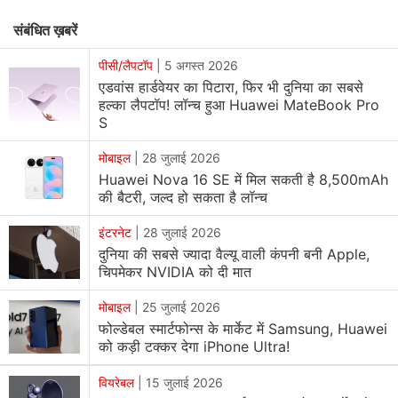
FreeBuds Pro 5 इस साल के भीतर आधिकारिक तौर पर लॉन्च किए
संबंधित ख़बरें
जाएंगे।
पीसी/लैपटॉप
|
5 अगस्त 2026
Huawei FreeBuds Pro 5 को कंपनी ने “फ्लैगशिप ऑडियो
एडवांस हार्डवेयर का पिटारा, फिर भी दुनिया का सबसे
हल्का लैपटॉप! लॉन्च हुआ Huawei MateBook Pro
एक्सपीरियंस” के रूप में पेश किया (via
Huawei Central
) है।
S
इसकी सबसे बड़ी खासियत यह है कि यह दुनिया का पहला NearLink
Audio टेक्नोलॉजी सपोर्ट करने वाला ईयरबड है। Huawei के
मोबाइल
|
28 जुलाई 2026
मुताबिक, इस टेक्नोलॉजी का मकसद ऑडियो ट्रांसमिशन को और तेज,
Huawei Nova 16 SE में मिल सकती है 8,500mAh
की बैटरी, जल्द हो सकता है लॉन्च
स्टेबल और लॉसलेस बनाना है। कंपनी का कहना है कि यह ईयरबड्स
16Mbps तक की ट्रांसमिशन रेट के साथ कम लेटेंसी और हाई
इंटरनेट
|
28 जुलाई 2026
क्वालिटी साउंड डिलीवर करने में सक्षम होंगे।
दुनिया की सबसे ज्यादा वैल्यू वाली कंपनी बनी Apple,
चिपमेकर NVIDIA को दी मात
हालांकि Huawei ने NearLink Audio के तकनीकी पहलुओं को
मोबाइल
|
25 जुलाई 2026
विस्तार से नहीं बताया है, लेकिन इतना जरूर कहा गया है कि यह
फोल्डेबल स्मार्टफोन्स के मार्केट में Samsung, Huawei
टेक्नोलॉजी ईयरबड्स और डिवाइसों के बीच बेहतर कनेक्टिविटी और
को कड़ी टक्कर देगा iPhone Ultra!
सीमलेस मल्टी-डिवाइस लिंकिंग सुनिश्चित करेगी। इसका मतलब यह है
वियरेबल
|
15 जुलाई 2026
कि यूजर्स एक साथ कई Huawei डिवाइसेज, जैसे फोन, टैबलेट या