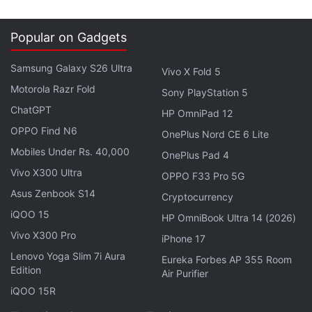
एक्सक्लूसिव ऑफर के लिए गैजेट्स 360
एंड्रॉयड
ऐप डाउनलोड करें और
हमें
गूगल समाचार
पर फॉलो करें।
Popular on Gadgets
ये भी पढ़े:
Huawei
,
Huawei FreeBuds Pro 5
,
Huawei FreeBuds Pro
Samsung Galaxy S26 Ultra
Vivo X Fold 5
5 Featutes
,
Huawei FreeBuds Pro 5 Price
Motorola Razr Fold
Sony PlayStation 5
ChatGPT
HP OmniPad 12
OPPO Find N6
OnePlus Nord CE 6 Lite
Mobiles Under Rs. 40,000
OnePlus Pad 4
Vivo X300 Ultra
OPPO F33 Pro 5G
Asus Zenbook S14
Cryptocurrency
iQOO 15
HP OmniBook Ultra 14 (2026)
Vivo X300 Pro
iPhone 17
Lenovo Yoga Slim 7i Aura
Eureka Forbes AP 355 Room
Edition
Air Purifier
iQOO 15R