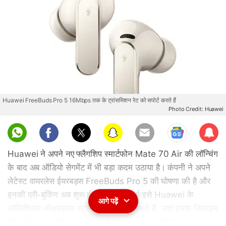
Huawei FreeBuds Pro 5 16Mbps तक के ट्रांसमिशन रेट को सपोर्ट करते हैं
Photo Credit: Huawei
Sub
scri
Huawei ने अपने नए फ्लैगशिप स्मार्टफोन Mate 70 Air की लॉन्चिंग
be
के बाद अब ऑडियो सेगमेंट में भी बड़ा कदम उठाया है। कंपनी ने अपने
लेटेस्ट वायरलेस ईयरबड्स FreeBuds Pro 5 की घोषणा की है और
इनकी प्री-बुकिंग अब शुरू हो चुकी है। यूजर्स इसे Huawei के
आगे पढ़ें
ऑफिशियल ऑथराइज्ड स्टोर से रिजर्व कर सकते हैं, जहां इसके डिजाइन
की पहली झलक भी देखने को मिली है। कंपनी के मुताबिक,