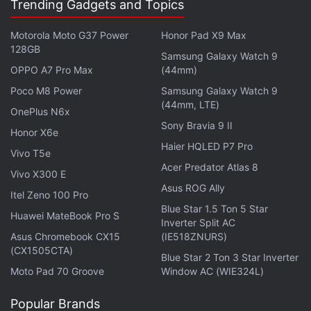
Trending Gadgets and Topics
Motorola Moto G37 Power
Honor Pad X9 Max
128GB
Samsung Galaxy Watch 9
OPPO A7 Pro Max
(44mm)
Poco M8 Power
Samsung Galaxy Watch 9
(44mm, LTE)
OnePlus N6x
Sony Bravia 9 II
Honor X6e
Haier HQLED P7 Pro
Vivo T5e
Acer Predator Atlas 8
Vivo X300 E
Asus ROG Ally
Itel Zeno 100 Pro
Blue Star 1.5 Ton 5 Star
Huawei MateBook Pro S
Inverter Split AC
Asus Chromebook CX15
(IE518ZNURS)
(CX1505CTA)
Blue Star 2 Ton 3 Star Inverter
Moto Pad 70 Groove
Window AC (WIE324L)
Popular Brands