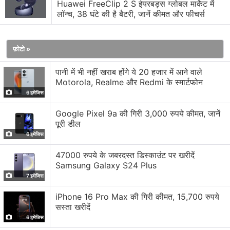
Huawei FreeClip 2 S ईयरबड्स ग्लोबल मार्केट में
लैपटॉप के बीच बिना डिसकनेक्शन के ऑडियो स्विच कर सकेंगे।
लॉन्च, 38 घंटे की है बैटरी, जानें कीमत और फीचर्स
Huawei के कंज्यूमर बिजनेस यूनिट के सीईओ He Gang ने वीबो पर
एक पोस्ट शेयर किया, जिसमें उन्होंने कहा कि FreeBuds Pro 5 इसी
फ़ोटो »
महीने आधिकारिक तौर पर लॉन्च किए जाएंगे। उनके मुताबिक, कंपनी
पानी में भी नहीं खराब होंगे ये 20 हजार में आने वाले
इसे संभवतः अपने अगले फ्लैगशिप स्मार्टफोन Mate 80 सीरीज के साथ
Motorola, Realme और Redmi के स्मार्टफोन
पेश कर सकती है।
6 इमेजिस
Huawei ने FreeBuds Pro 5 के चार कलर वेरिएंट्स की जानकारी
Google Pixel 9a की गिरी 3,000 रुपये कीमत, जानें
पूरी डील
भी शेयर की है, जिसमें Snow White, Frost Silver, Earth
6 इमेजिस
Gold, और Sky Blue शामिल हैं। कंपनी ने “Earth Gold” वेरिएंट
की झलक भी दिखाई है, जिसमें ईयरबड्स पर एक स्लीक गोल्डन रिम
47000 रुपये के जबरदस्त डिस्काउंट पर खरीदें
Samsung Galaxy S24 Plus
दिया गया है, जो इन्हें प्रीमियम लुक देता है। फिलहाल Huawei ने
7 इमेजिस
इनके बेटरी बैकअप, ड्राइवर्स, और नॉइज कैंसलेशन फीचर्स को लेकर
कोई डिटेल शेयर नहीं की है।
iPhone 16 Pro Max की गिरी कीमत, 15,700 रुपये
सस्ता खरीदें
6 इमेजिस
लेटेस्ट टेक न्यूज़
,
स्मार्टफोन रिव्यू
और लोकप्रिय
मोबाइल
पर मिलने वाले