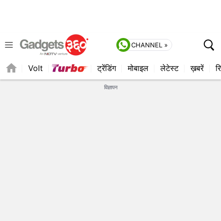
CHANNEL »
Volt
ट्रेंडिंग
मोबाइल
लेटेस्ट
ख़बरें
रि
QUICK READ
विज्ञापन