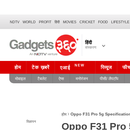
NDTV
WORLD
PROFIT
हिंदी
MOVIES
CRICKET
FOOD
LIFESTYLE
हिंदी
संस्करण
NEW
होम
टेक ख़बरें
रिव्यूज
फी
एआई
मोबाइल
टैबलेट
ऐप्स
मनोरंजन
पीसी/ लैपटॉप
Oppo F31 Pro 5g Specificatio
होम
विज्ञापन
Oppo F31 Pro 