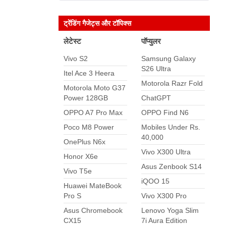
ट्रेंडिंग गैजेट्स और टॉपिक्स
लेटेस्ट
पॉप्युलर
Vivo S2
Samsung Galaxy
S26 Ultra
Itel Ace 3 Heera
Motorola Razr Fold
Motorola Moto G37
Power 128GB
ChatGPT
OPPO A7 Pro Max
OPPO Find N6
Poco M8 Power
Mobiles Under Rs.
40,000
OnePlus N6x
Vivo X300 Ultra
Honor X6e
Asus Zenbook S14
Vivo T5e
iQOO 15
Huawei MateBook
Pro S
Vivo X300 Pro
Asus Chromebook
Lenovo Yoga Slim
CX15
7i Aura Edition