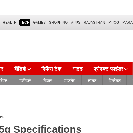
HEALTH
TECH
GAMES
SHOPPING
APPS
RAJASTHAN
MPCG
MARA
चर
वीडियो
डिफेंस टेक
गाइड
प्रोडक्ट फाइंडर
टिप्स
टेलीकॉम
विज्ञान
इंटरनेट
सोशल
वियरेबल
ns
5g Specifications