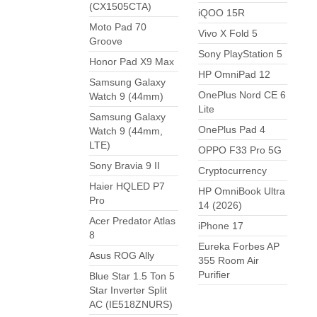
(CX1505CTA)
iQOO 15R
Moto Pad 70
Vivo X Fold 5
Groove
Sony PlayStation 5
Honor Pad X9 Max
HP OmniPad 12
Samsung Galaxy
OnePlus Nord CE 6
Watch 9 (44mm)
Lite
Samsung Galaxy
OnePlus Pad 4
Watch 9 (44mm,
LTE)
OPPO F33 Pro 5G
Sony Bravia 9 II
Cryptocurrency
Haier HQLED P7
HP OmniBook Ultra
Pro
14 (2026)
Acer Predator Atlas
iPhone 17
8
Eureka Forbes AP
Asus ROG Ally
355 Room Air
Purifier
Blue Star 1.5 Ton 5
Star Inverter Split
AC (IE518ZNURS)