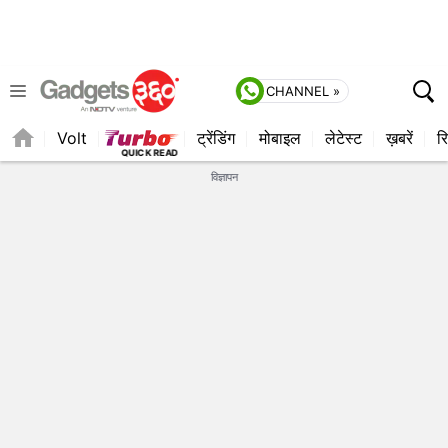
CHANNEL »
Volt
ट्रेंडिंग
मोबाइल
लेटेस्ट
ख़बरें
रि
QUICK READ
विज्ञापन