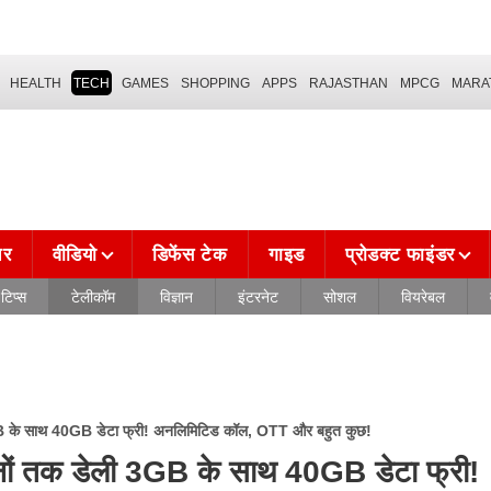
HEALTH
TECH
GAMES
SHOPPING
APPS
RAJASTHAN
MPCG
MARA
चर
वीडियो
डिफेंस टेक
गाइड
प्रोडक्ट फाइंडर
टिप्स
टेलीकॉम
विज्ञान
इंटरनेट
सोशल
वियरेबल
GB के साथ 40GB डेटा फ्री! अनलिमिटिड कॉल, OTT और बहुत कुछ!
ों तक डेली 3GB के साथ 40GB डेटा फ्री!