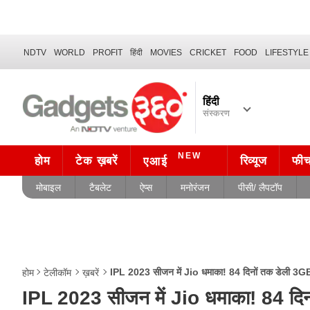
NDTV
WORLD
PROFIT
हिंदी
MOVIES
CRICKET
FOOD
LIFESTYLE
हिंदी
संस्करण
NEW
होम
टेक ख़बरें
रिव्यूज
फी
एआई
मोबाइल
टैबलेट
ऐप्स
मनोरंजन
पीसी/ लैपटॉप
IPL 2023 सीजन में Jio धमाका! 84 दिनों तक डेली 3
होम
टेलीकॉम
ख़बरें
IPL 2023 सीजन में Jio धमाका! 84 दिन