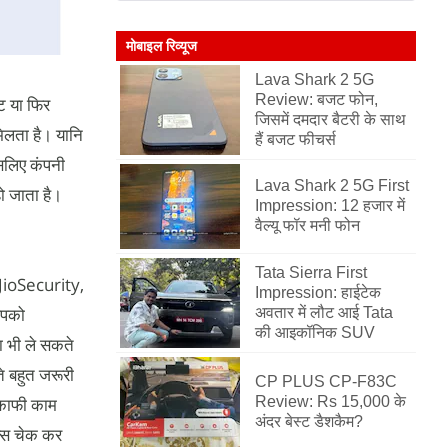
मोबाइल रिव्यूज
Lava Shark 2 5G
Review: बजट फोन,
ट या फिर
जिसमें दमदार बैटरी के साथ
िलता है। यानि
हैं बजट फीचर्स
इसलिए कंपनी
Lava Shark 2 5G First
ो जाता है।
Impression: 12 हजार में
वैल्यू फॉर मनी फोन
Tata Sierra First
JioSecurity,
Impression: हाईटेक
आपको
अवतार में लौट आई Tata
की आइकॉनिक SUV
ा भी ले सकते
े बहुत जरूरी
CP PLUS CP-F83C
ं काफी काम
Review: Rs 15,000 के
अंदर बेस्ट डैशकैम?
्स चेक कर