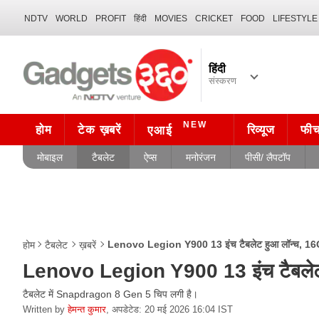
NDTV
WORLD
PROFIT
हिंदी
MOVIES
CRICKET
FOOD
LIFESTYLE
हिंदी
संस्करण
NEW
होम
टेक ख़बरें
रिव्यूज
फी
एआई
मोबाइल
टैबलेट
ऐप्स
मनोरंजन
पीसी/ लैपटॉप
Lenovo Legion Y900 13 इंच टैबलेट हुआ लॉन्च, 16GB र
होम
टैबलेट
ख़बरें
Lenovo Legion Y900 13 इंच टैबलेट हु
टैबलेट में Snapdragon 8 Gen 5 चिप लगी है।
Written by
हेमन्त कुमार
,
अपडेटेड: 20 मई 2026 16:04 IST