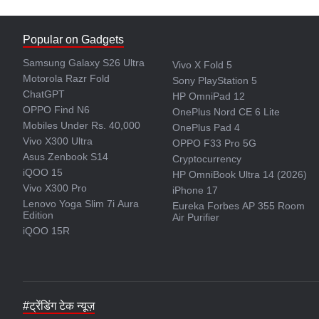
Popular on Gadgets
Samsung Galaxy S26 Ultra
Vivo X Fold 5
Motorola Razr Fold
Sony PlayStation 5
ChatGPT
HP OmniPad 12
OPPO Find N6
OnePlus Nord CE 6 Lite
Mobiles Under Rs. 40,000
OnePlus Pad 4
Vivo X300 Ultra
OPPO F33 Pro 5G
Asus Zenbook S14
Cryptocurrency
iQOO 15
HP OmniBook Ultra 14 (2026)
Vivo X300 Pro
iPhone 17
Lenovo Yoga Slim 7i Aura
Eureka Forbes AP 355 Room
Edition
Air Purifier
iQOO 15R
#ट्रेंडिंग टेक न्यूज़