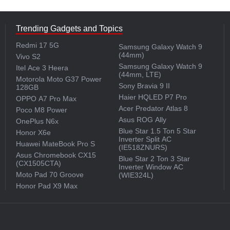
Trending Gadgets and Topics
Redmi 17 5G
Samsung Galaxy Watch 9
(44mm)
Vivo S2
Samsung Galaxy Watch 9
Itel Ace 3 Heera
(44mm, LTE)
Motorola Moto G37 Power
Sony Bravia 9 II
128GB
Haier HQLED P7 Pro
OPPO A7 Pro Max
Acer Predator Atlas 8
Poco M8 Power
Asus ROG Ally
OnePlus N6x
Blue Star 1.5 Ton 5 Star
Honor X6e
Inverter Split AC
Huawei MateBook Pro S
(IE518ZNURS)
Asus Chromebook CX15
Blue Star 2 Ton 3 Star
(CX1505CTA)
Inverter Window AC
Moto Pad 70 Groove
(WIE324L)
Honor Pad X9 Max