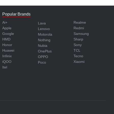
Popular Brands
Ai+
Realme
Lava
Apple
Redmi
Lenovo
Google
Samsung
Motorola
HMD
Sharp
Nothing
Honor
Sony
Nubia
Huawei
TCL
OnePlus
Infinix
Tecno
OPPO
iQOO
Xiaomi
Poco
Itel