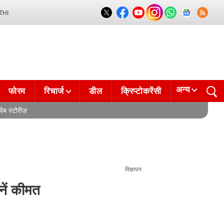
THI
अन्य
फोरम
रिचार्ज
डील
क्रिप्टोकरेंसी
वेब स्टोरीज़
विज्ञापन
ें कीमत