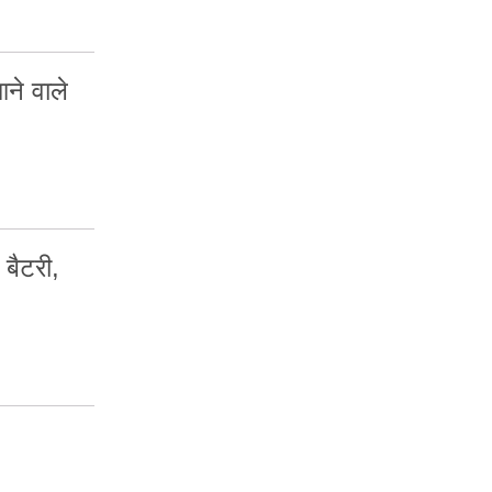
े वाले
बैटरी,