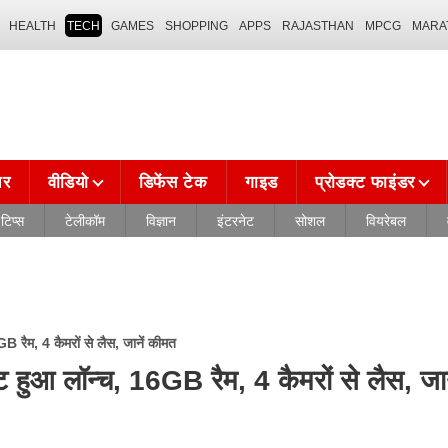
HEALTH
TECH
GAMES
SHOPPING
APPS
RAJASTHAN
MPCG
MARA
चर
वीडियो
डिफेंस टेक
गाइड
प्रोडक्ट फाइंडर
टिप्स
टेलीकॉम
विज्ञान
इंटरनेट
सोशल
वियरेबल
ैम, 4 कैमरों से लैस, जानें कीमत
आ लॉन्च, 16GB रैम, 4 कैमरों से लैस, जान