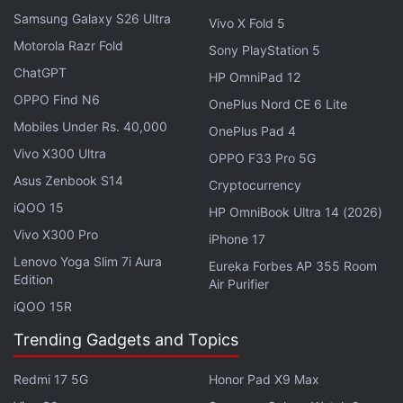
Samsung Galaxy S26 Ultra
में 6,365mAh की बैटरी मिलने की संभावना थी।
Vivo X Fold 5
Motorola Razr Fold
Sony PlayStation 5
कैमरा सेटअप के लिए फोन के रियर में 50 मेगापिक्सल का सोनी
ChatGPT
HP OmniPad 12
IMX921 प्राइमरी कैमरा, 50 मेगापिक्सल का ऑटोफोकस अल्ट्रा-
OPPO Find N6
OnePlus Nord CE 6 Lite
वाइड कैमरा और 50 मेगापिक्सल का सोनी IMX882 3x पेरिस्कोप
Mobiles Under Rs. 40,000
OnePlus Pad 4
टेलीफोटो कैमरा मिल सकता है। वहीं सेल्फी और वीडियो कॉल के लिए
Vivo X300 Ultra
OPPO F33 Pro 5G
32 मेगापिक्सल का फ्रंट कैमरा हो सकता है। डिजाइन की बात करें तो
Asus Zenbook S14
Cryptocurrency
फोन की मोटाई फोल्ड होने पर 4.3 मिमी और फोल्ड होने पर 9.33 मिमी
iQOO 15
HP OmniBook Ultra 14 (2026)
होगी।
Vivo X300 Pro
iPhone 17
Lenovo Yoga Slim 7i Aura
टिप्सटर डिजिटल चैट स्टेशन के अनुसार, फाइबरग्लास वर्जन का वजन
Eureka Forbes AP 355 Room
Edition
Air Purifier
219 ग्राम से कम होगा। जबकि X Fold3 Pro का वजन 236 ग्राम
iQOO 15R
है। X Fold3 का वजन 219 ग्राम है।
Vivo
पुराने मॉडल में इन-
डिस्प्ले अल्ट्रासोनिक फिंगरप्रिंट सेंसर उपयोग कर रहा है। कहा जा रहा
Trending Gadgets and Topics
है कि इसमें साइड-माउंटेड फिंगरप्रिंट स्कैनर मिलेगा। यह IPX8 रेटिंग
Redmi 17 5G
Honor Pad X9 Max
और 3 स्टेज अलर्ट स्लाइडर से लैस हो सकता है। स्टोरेज की बात करें