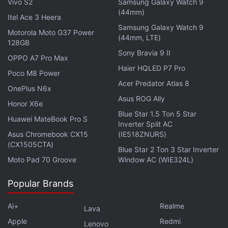
Vivo S2
Samsung Galaxy Watch 9
तो यह फोन सिंगल 16GB + 512GB के साथ आ सकता है।
(44mm)
Itel Ace 3 Heera
Samsung Galaxy Watch 9
Motorola Moto G37 Power
(44mm, LTE)
128GB
Sony Bravia 9 II
OPPO A7 Pro Max
Haier HQLED P7 Pro
Poco M8 Power
Acer Predator Atlas 8
OnePlus N6x
Asus ROG Ally
Honor X6e
Blue Star 1.5 Ton 5 Star
Huawei MateBook Pro S
Inverter Split AC
Asus Chromebook CX15
(IE518ZNURS)
(CX1505CTA)
Blue Star 2 Ton 3 Star Inverter
Moto Pad 70 Groove
Window AC (WIE324L)
लेटेस्ट टेक न्यूज़
,
स्मार्टफोन रिव्यू
और लोकप्रिय
मोबाइल
पर मिलने वाले
एक्सक्लूसिव ऑफर के लिए गैजेट्स 360
एंड्रॉयड
ऐप डाउनलोड करें और
Popular Brands
हमें
गूगल समाचार
पर फॉलो करें।
Ai+
Realme
Lava
ये भी पढ़े:
Vivo X Fold5
,
Vivo X Fold5 Features
,
Vivo X Fold5
Apple
Redmi
Lenovo
Specifications
,
Vivo