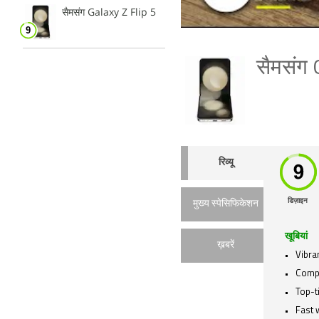
सैमसंग Galaxy Z Flip 5
सैमसंग 
रिव्यू
डिज़ाइन
मुख्य स्पेसिफिकेशन
खूबियां
ख़बरें
Vibran
Compa
Top-t
Fast 