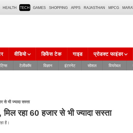
HEALTH
TECH
GAMES
SHOPPING
APPS
RAJASTHAN
MPCG
MARA
चर
वीडियो
डिफेंस टेक
गाइड
प्रोडक्ट फाइंडर
टिप्स
टेलीकॉम
विज्ञान
इंटरनेट
सोशल
वियरेबल
से भी ज्यादा सस्ता
िल रहा 60 हजार से भी ज्यादा सस्ता
हा है।