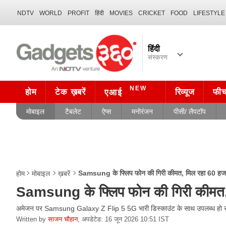
NDTV
WORLD
PROFIT
हिंदी
MOVIES
CRICKET
FOOD
LIFESTYLE
हिंदी
संस्करण
NEW
होम
टेक ख़बरें
रिव्यूज
फी
एआई
मोबाइल
टैबलेट
ऐप्स
मनोरंजन
पीसी/ लैपटॉप
Samsung के फ्लिप फोन की गिरी कीमत, मिल रहा 60 हजार 
होम
मोबाइल
ख़बरें
Samsung के फ्लिप फोन की गिरी कीमत, म
अमेजन पर Samsung Galaxy Z Flip 5 5G भारी डिस्काउंट के साथ उपलब्ध हो र
Written by
साजन चौहान
,
अपडेटेड: 16 जून 2026 10:51 IST