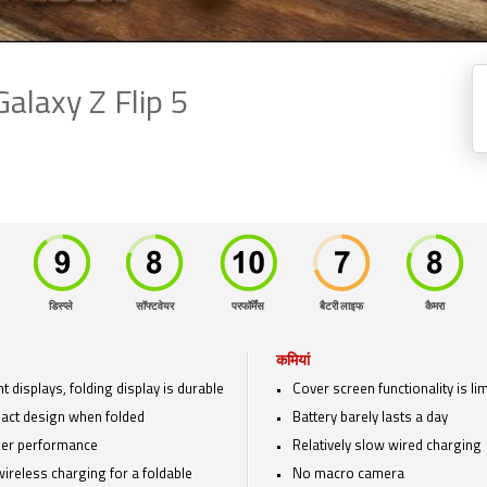
Galaxy Z Flip 5
डिस्प्ले
सॉफ्टवेयर
परफॉर्मेंस
बैटरी लाइफ
कैमरा
कमियां
t displays, folding display is durable
Cover screen functionality is li
ct design when folded
Battery barely lasts a day
ier performance
Relatively slow wired charging
wireless charging for a foldable
No macro camera