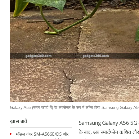
Galaxy A55 (ऊपर फोटो में) के सक्सेसर के रूप में लॉन्च होगा Samsung Galaxy A5
ख़ास बातें
Samsung Galaxy A56 5G अब लॉन्
के बाद, अब स्मार्टफोन कथित तौर 
मॉडल नंबर SM-A566E/DS और