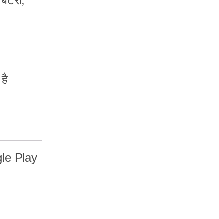
ैटरी,
है
gle Play