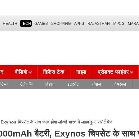
HEALTH
TECH
GAMES
SHOPPING
APPS
RAJASTHAN
MPCG
MARA
चर
वीडियो
डिफेंस टेक
गाइड
प्रोडक्ट फाइंडर
टिप्स
टेलीकॉम
विज्ञान
इंटरनेट
सोशल
वियरेबल
 चिपसेट के साथ जल्द होगा लॉन्च! भारत में लाइव हुआ सपोर्ट पेज
mAh बैटरी, Exynos चिपसेट के साथ ज