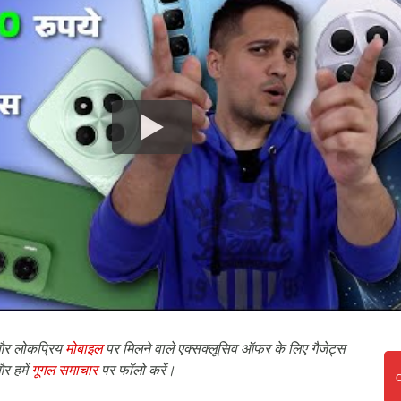
र लोकप्रिय
मोबाइल
पर मिलने वाले एक्सक्लूसिव ऑफर के लिए गैजेट्स
र हमें
गूगल समाचार
पर फॉलो करें।