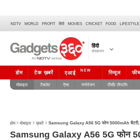
NDTV
WORLD
PROFIT
हिंदी
MOVIES
CRICKET
FOOD
LIFESTYLE
हिंदी
संस्करण
NEW
होम
टेक ख़बरें
रिव्यूज
फी
एआई
मोबाइल
टैबलेट
ऐप्स
मनोरंजन
पीसी/ लैपटॉप
Samsung Galaxy A56 5G फोन 5000mAh बैटरी, Exynos
होम
मोबाइल
ख़बरें
Samsung Galaxy A56 5G फोन 5000