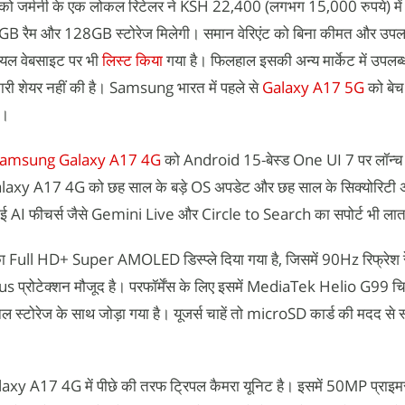
र्मनी के एक लोकल रिटेलर ने KSH 22,400 (लगभग 15,000 रुपये) मे
 4GB रैम और 128GB स्टोरेज मिलेगी। समान वेरिएंट को बिना कीमत और उपलब
ियल वेबसाइट पर भी
लिस्ट किया
गया है। फिलहाल इसकी अन्य मार्केट में उपलब
ी शेयर नहीं की है। Samsung भारत में पहले से
Galaxy A17 5G
को बेच
ै।
amsung Galaxy A17 4G
को Android 15-बेस्ड One UI 7 पर लॉन्च 
Galaxy A17 4G को छह साल के बड़े OS अपडेट और छह साल के सिक्योरिटी 
कई AI फीचर्स जैसे Gemini Live और Circle to Search का सपोर्ट भी लात
 Full HD+ Super AMOLED डिस्प्ले दिया गया है, जिसमें 90Hz रिफ्रेश 
प्रोटेक्शन मौजूद है। परफॉर्मेंस के लिए इसमें MediaTek Helio G99 चिप
रेज के साथ जोड़ा गया है। यूजर्स चाहें तो microSD कार्ड की मदद से स
laxy A17 4G में पीछे की तरफ ट्रिपल कैमरा यूनिट है। इसमें 50MP प्राइमर