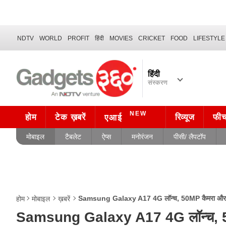
NDTV
WORLD
PROFIT
हिंदी
MOVIES
CRICKET
FOOD
LIFESTYLE
हिंदी
संस्करण
NEW
होम
टेक ख़बरें
रिव्यूज
फी
एआई
मोबाइल
टैबलेट
ऐप्स
मनोरंजन
पीसी/ लैपटॉप
Samsung Galaxy A17 4G लॉन्च, 50MP कैमरा और 5
होम
मोबाइल
ख़बरें
Samsung Galaxy A17 4G लॉन्च, 5