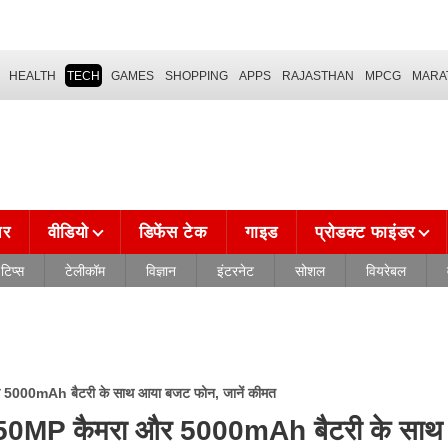
HEALTH
TECH
GAMES
SHOPPING
APPS
RAJASTHAN
MPCG
MARA
चर
वीडियो
डिफेंस टेक
गाइड
प्रोडक्ट फाइंडर
टिप्स
टेलीकॉम
विज्ञान
इंटरनेट
सोशल
वियरेबल
000mAh बैटरी के साथ आया बजट फोन, जानें कीमत
0MP कैमरा और 5000mAh बैटरी के साथ