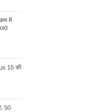
म में
oid
us 15 की
ी, 50