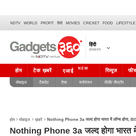
NDTV
WORLD
PROFIT
हिंदी
MOVIES
CRICKET
FOOD
LIFESTYLE
हिंदी
संस्करण
NEW
होम
टेक ख़बरें
रिव्यूज
फी
एआई
मोबाइल
टैबलेट
ऐप्स
मनोरंजन
पीसी/ लैपटॉप
Nothing Phone 3a जल्द होगा भारत में लॉन्च होगा, BIS
होम
मोबाइल
ख़बरें
Nothing Phone 3a जल्द होगा भारत में 