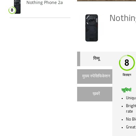
Nothing Phone 2a
Nothin
रिव्यू
डिज़ाइन
मुख्य स्पेसिफिकेशन
खूबियां
ख़बरें
Uniqu
Brigh
rate
No Bl
Great 