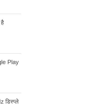
है
gle Play
डिस्प्ले