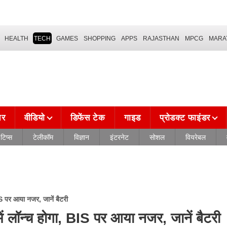
HEALTH
TECH
GAMES
SHOPPING
APPS
RAJASTHAN
MPCG
MARA
चर
वीडियो
डिफेंस टेक
गाइड
प्रोडक्ट फाइंडर
टिप्स
टेलीकॉम
विज्ञान
इंटरनेट
सोशल
वियरेबल
 पर आया नजर, जानें बैटरी
लॉन्च होगा, BIS पर आया नजर, जानें बैटरी