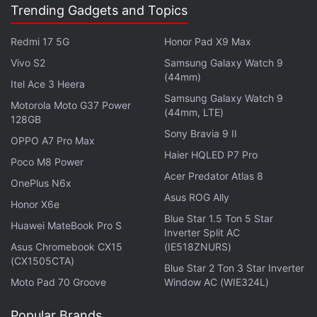
Trending Gadgets and Topics
फोटोग्राफी के मामले में भी Honor 200 Pro और Honor 200 एक
Redmi 17 5G
Honor Pad X9 Max
समान हैं। हालांकि, प्रो मॉडल में शामिल 1/1.3-इंच H9000 मेन सेंसर
Vivo S2
Samsung Galaxy Watch 9
के विपरीत, स्टैंडर्ड मॉडल में 1/1.56-इंच मेन सेंसर मिलता है। सेल्फी
(44mm)
Itel Ace 3 Heera
कैमरा में भी कोई अंतर नहीं है। वहीं, बैटरी कैपेसिटी और वायर्ड चार्जिंग
Samsung Galaxy Watch 9
Motorola Moto G37 Power
आउटपुट में भी कोई अंतर नहीं है, लेकिन स्टैंडर्ड मॉडल में Pro के
(44mm, LTE)
128GB
समान वायरलेस चार्जिंग नहीं मिलती है।
Sony Bravia 9 II
OPPO A7 Pro Max
Haier HQLED P7 Pro
Poco M8 Power
लेटेस्ट टेक न्यूज़
,
स्मार्टफोन रिव्यू
और लोकप्रिय
मोबाइल
पर मिलने वाले
Acer Predator Atlas 8
एक्सक्लूसिव ऑफर के लिए गैजेट्स 360
एंड्रॉयड
ऐप डाउनलोड करें और
OnePlus N6x
Asus ROG Ally
हमें
गूगल समाचार
पर फॉलो करें।
Honor X6e
Blue Star 1.5 Ton 5 Star
Huawei MateBook Pro S
ये भी पढ़े:
Honor 200
,
Honor 200 5G Series
Inverter Split AC
,
Honor 200 global
Asus Chromebook CX15
(IE518ZNURS)
launch
,
Honor 200 Pro
(CX1505CTA)
Blue Star 2 Ton 3 Star Inverter
Moto Pad 70 Groove
Window AC (WIE324L)
Popular Brands