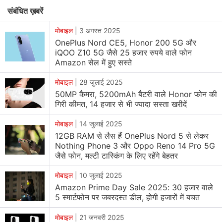
सीरीज इसी महीने के अंत में भारत में भी लॉन्च होने वाली है। चलिए
संबंधित ख़बरें
इनके बारे में विस्तार से जानते हैं।
मोबाइल
|
3 अगस्त 2025
OnePlus Nord CE5, Honor 200 5G और
Honor 200 series price
iQOO Z10 5G जैसे 25 हजार रुपये वाले फोन
ग्लोबल मार्केट में
Honor 200 Pro
को मूनलाइट व्हाइट, ब्लैक और
Amazon सेल में हुए सस्ते
ओशियन सियान कलर ऑप्शन में लॉन्च किया गया है। वहीं, Honor
मोबाइल
|
28 जुलाई 2025
200 को ब्लैक और व्हाइट के साथ एमराल्ड ग्रीन कलर ऑप्शन मिलता
50MP कैमरा, 5200mAh बैटरी वाले Honor फोन की
है। Honor 200 Pro के 12GB रैम और 512GB स्टोरेज वाले
गिरी कीमत, 14 हजार से भी ज्यादा सस्ता खरीदें
एकमात्र वेरिएंट की कीमत 799 यूरो (करीब 72,300 रुपये) और
मोबाइल
|
14 जुलाई 2025
699.99 पाउंड (करीब 75,000 रुपये) रखी गई है। वहीं, Honor
12GB RAM से लैस हैं OnePlus Nord 5 से लेकर
200 के 8GB रैम और 256GB वेरिएंट को 599 यूरो (करीब
Nothing Phone 3 और Oppo Reno 14 Pro 5G
54,200 रुपये) और 499.99 पाउंड (करीब 53,600 रुपये) में लॉन्च
जैसे फोन, मल्टी टास्किंग के लिए रहेंगे बेहतर
किया गया है। इसका एक 12GB रैम और 512GB स्टोरेज वेरिएंट भी
मोबाइल
|
10 जुलाई 2025
आता है, जिसकी कीमत 649 यूरो और 549 पाउंड है।
Amazon Prime Day Sale 2025: 30 हजार वाले
5 स्मार्टफोन पर जबरदस्त डील, होगी हजारों में बचत
बता दें कि Honor 200 और Honor 200 Pro को चीन में
लॉन्च
मोबाइल
|
21 जनवरी 2025