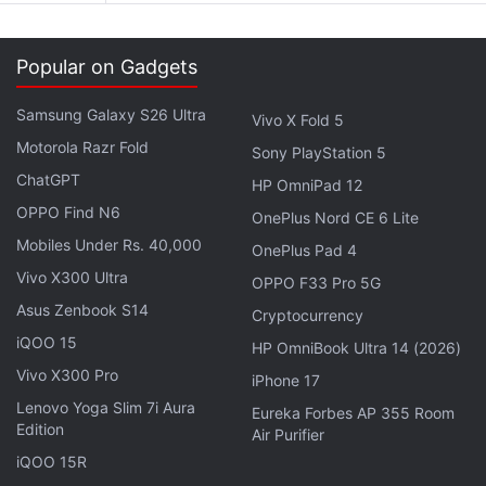
सपोर्ट के साथ 50-मेगापिक्सल का टेलीफोटो लेंस और एक 12-
मेगापिक्सल का अल्ट्रा-वाइड एंगल स्नैपर शामिल है। डिवाइस में सामने
Popular on Gadgets
की तरफ एक 50-मेगापिक्सल सेंसर फिट किया गया है।
Samsung Galaxy S26 Ultra
Vivo X Fold 5
डिवाइस में 5,200mAh सिलिकॉन-कार्बन बैटरी मिलती है, जो 100W
Motorola Razr Fold
Sony PlayStation 5
वायर्ड चार्जिंग को सपोर्ट करती है। इसमें 66W वायरलेस चार्जिंग के
ChatGPT
HP OmniPad 12
साथ रिवर्स वायरलेस चार्जिंग की सुविधा भी मिलती है। Honor 200
OPPO Find N6
OnePlus Nord CE 6 Lite
Pro में मैजिक पोर्टल और मैजिक कैप्सूल जैसे AI फीचर्स भी शामिल किए
Mobiles Under Rs. 40,000
OnePlus Pad 4
गए हैं।
Vivo X300 Ultra
OPPO F33 Pro 5G
Asus Zenbook S14
Honor 200 specifications
Cryptocurrency
iQOO 15
HP OmniBook Ultra 14 (2026)
Honor 200 में भी Pro मॉडल के समान 6.78-इंच कर्व्ड OLED
Vivo X300 Pro
iPhone 17
डिस्प्ले है। डिस्प्ले स्पेसिफिकेशन्स भी Pro मॉडल के समान ही हैं।
Lenovo Yoga Slim 7i Aura
Eureka Forbes AP 355 Room
हालांकि, Honor 200 में Snapdragon 7 Gen 3 प्रोसेसर मिलता
Edition
Air Purifier
है, जिसके Pro मॉडल के समान 12GB तक कैमर और 512GB तक
iQOO 15R
स्टोरेज के साथ जोड़ा गया है।