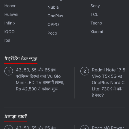
Honor
Sony
Nubia
लेटेस्ट टेक न्यूज़
,
स्मार्टफोन रिव्यू
और लोकप्रिय
मोबाइल
पर मिलने वाले
Huawei
TCL
OnePlus
एक्सक्लूसिव ऑफर के लिए गैजेट्स 360
एंड्रॉयड
ऐप डाउनलोड करें और
Infinix
Tecno
OPPO
हमें
गूगल समाचार
पर फॉलो करें।
iQOO
Xiaomi
Poco
ये भी पढ़े:
Coldplay
,
coldplay 2025
,
Coldplay 2025 Concert
Itel
Tickets
,
Coldplay Ahmedabad
,
Coldplay Ahmedabad show
,
Coldplay Band India Tour
#ट्रेंडिंग टेक न्यूज़
43, 50, 55 और 65 इंच
Redmi Note 17 5G
प्रीमियम डिस्प्ले वाले Vu Glo
Vivo T5x 5G vs
Mini-LED TV भारत में लॉन्च,
OnePlus Nord CE
Rs 42,500 से कीमत शुरू
Lite: ₹30K में कौन स
है बेस्ट?
#ताज़ा ख़बरें
43, 50, 55 और 65 इंच
Poco M8 Power 5