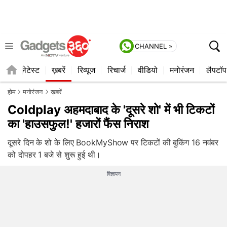
CHANNEL »
ाइल
लेटेस्ट
ख़बरें
रिव्यूज
रिचार्ज
वीडियो
मनोरंजन
लैपटॉप
होम
मनोरंजन
ख़बरें
Coldplay अहमदाबाद के 'दूसरे शो' में भी टिकटों
का 'हाउसफुल!' हजारों फैंस निराश
दूसरे दिन के शो के लिए BookMyShow पर टिकटों की बुकिंग 16 नवंबर
को दोपहर 1 बजे से शुरू हुई थी।
विज्ञापन