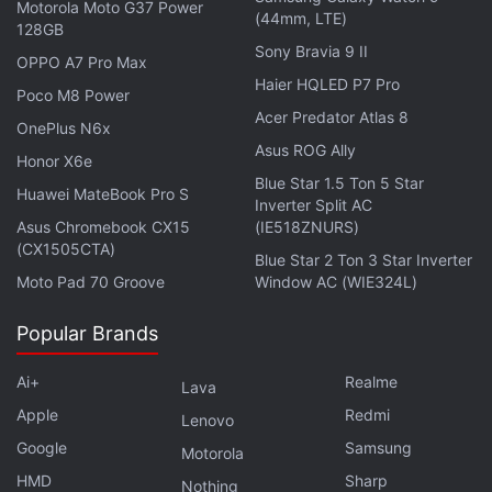
Motorola Moto G37 Power
(44mm, LTE)
128GB
अहमदाबाद के अलावा बैंड भारत में मुंबई में भी अपने शो करेगा जो कि
Sony Bravia 9 II
OPPO A7 Pro Max
18, 19 और 21 जनवरी 2025 को होंगे। रॉक बैंड इस वक्त अपने वर्ल्ड
Haier HQLED P7 Pro
Poco M8 Power
टूर पर है और दुनिया के अलग-अलग हिस्सों में कॉन्सर्ट कर रहा है। बैंड
Acer Predator Atlas 8
OnePlus N6x
में Chris Martin, Jonny Buckland, Guy Berryman, और
Asus ROG Ally
Will Champion जैसे कलाकार शामिल हैं जो अहमदाबाद में अपना
Honor X6e
Blue Star 1.5 Ton 5 Star
जलवा बिखेरने वाले हैं।
Huawei MateBook Pro S
Inverter Split AC
Asus Chromebook CX15
(IE518ZNURS)
(CX1505CTA)
Blue Star 2 Ton 3 Star Inverter
Moto Pad 70 Groove
Window AC (WIE324L)
Popular Brands
Ai+
Realme
Lava
Apple
Redmi
Lenovo
Google
Samsung
Motorola
HMD
Sharp
Nothing