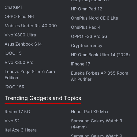
ChatGPT
HP OmniPad 12
Delivered by
OPPO Find N6
OnePlus Nord CE 6 Lite
DHL
#MusicOfTheSpheresWorldTour
Mobiles Under Rs. 40,000
OnePlus Pad 4
pic.twitter.com/CZoehp0RC7
Vivo X300 Ultra
OPPO F33 Pro 5G
Asus Zenbook S14
— Coldplay (@coldplay)
November 16, 2024
Cryptocurrency
iQOO 15
HP OmniBook Ultra 14 (2026)
Vivo X300 Pro
iPhone 17
Lenovo Yoga Slim 7i Aura
Eureka Forbes AP 355 Room
Edition
Air Purifier
कोल्डप्ले म्यूजिक लवर्स के बीच काफी पॉपुलर बैंड है। अहमदाबाद में होने
iQOO 15R
जा रहे कॉन्सर्ट में फैंस को बैंड के क्लासिक सिंगल्स जैसे Yellow, The
Trending Gadgets and Topics
Scientist, Clocks, Fix You, Viva La Vida, Paradise, A
Sky Full of Stars, और Adventure of a Lifetime आदि
Redmi 17 5G
Honor Pad X9 Max
सुनने को मिल सकते हैं। दरअसल कोल्डप्ले भारत में 9 साल बाद लौट
Vivo S2
Samsung Galaxy Watch 9
रहा है। इससे पहले इस बैंड ने 2016 में मुंबई में कॉन्सर्ट किया था। बैंड
(44mm)
Itel Ace 3 Heera
ने उस वक्त ग्लोबल सिटीजन फेस्टिवल में परफॉर्मेंस दिए थे।
Samsung Galaxy Watch 9