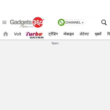
CHANNEL »
Volt
ट्रेंडिंग
मोबाइल
लेटेस्ट
ख़बरें
रि
QUICK READ
विज्ञापन