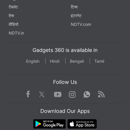
टैबलेट
टिप्स
ऐप्स
इंटरनेट
वीडियो
NDTV.com
NDTV.in
Gadgets 360 is available in
English
Hindi
Bengali
Tamil
Follow Us
Facebook
Youtube
WhatsApp
Rss
Twitter
Instagram
Download Our Apps