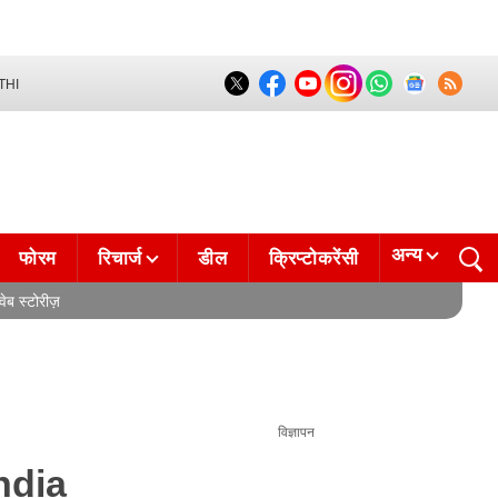
THI
अन्य
फोरम
रिचार्ज
डील
क्रिप्टोकरेंसी
वेब स्टोरीज़
विज्ञापन
ndia