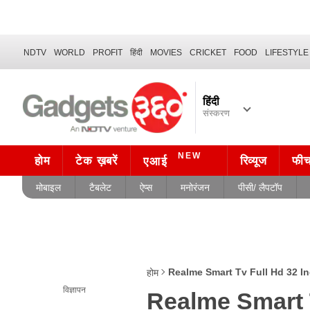
NDTV
WORLD
PROFIT
हिंदी
MOVIES
CRICKET
FOOD
LIFESTYLE
हिंदी
संस्करण
NEW
होम
टेक ख़बरें
रिव्यूज
फी
एआई
मोबाइल
टैबलेट
ऐप्स
मनोरंजन
पीसी/ लैपटॉप
Realme Smart Tv Full Hd 32 Inc
होम
विज्ञापन
Realme Smart T