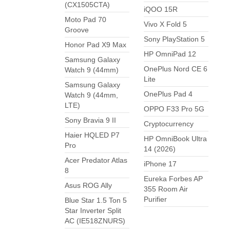
(CX1505CTA)
iQOO 15R
Moto Pad 70
Vivo X Fold 5
Groove
Sony PlayStation 5
Honor Pad X9 Max
HP OmniPad 12
Samsung Galaxy
OnePlus Nord CE 6
Watch 9 (44mm)
Lite
Samsung Galaxy
OnePlus Pad 4
Watch 9 (44mm,
LTE)
OPPO F33 Pro 5G
Sony Bravia 9 II
Cryptocurrency
Haier HQLED P7
HP OmniBook Ultra
Pro
14 (2026)
Acer Predator Atlas
iPhone 17
8
Eureka Forbes AP
Asus ROG Ally
355 Room Air
Purifier
Blue Star 1.5 Ton 5
Star Inverter Split
AC (IE518ZNURS)