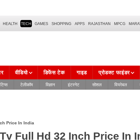
HEALTH
TECH
GAMES
SHOPPING
APPS
RAJASTHAN
MPCG
MARA
चर
वीडियो
डिफेंस टेक
गाइड
प्रोडक्ट फाइंडर
टिप्स
टेलीकॉम
विज्ञान
इंटरनेट
सोशल
वियरेबल
h Price In India
v Full Hd 32 Inch Price In I