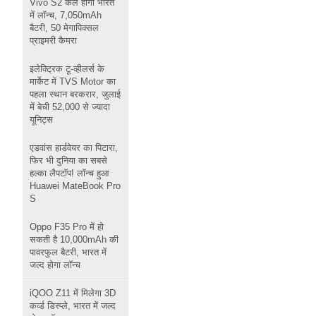
Vivo S2 कल होगा भारत
में लॉन्च, 7,050mAh
बैटरी, 50 मेगापिक्सल
प्राइमरी कैमरा
इलेक्ट्रिक टू-व्हीलर्स के
मार्केट में TVS Motor का
पहला स्थान बरकरार, जुलाई
में बेची 52,000 से ज्यादा
यूनिट्स
एडवांस हार्डवेयर का पिटारा,
फिर भी दुनिया का सबसे
हल्का लैपटॉप! लॉन्च हुआ
Huawei MateBook Pro
S
Oppo F35 Pro में हो
सकती है 10,000mAh की
पावरफुल बैटरी, भारत में
जल्द होगा लॉन्च
iQOO Z11 में मिलेगा 3D
कर्व्ड डिस्प्ले, भारत में जल्द