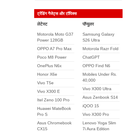
ट्रेंडिंग गैजेट्स और टॉपिक्स
लेटेस्ट
पॉप्युलर
Motorola Moto G37
Samsung Galaxy
Power 128GB
S26 Ultra
OPPO A7 Pro Max
Motorola Razr Fold
Poco M8 Power
ChatGPT
OnePlus N6x
OPPO Find N6
Honor X6e
Mobiles Under Rs.
40,000
Vivo T5e
Vivo X300 Ultra
Vivo X300 E
Asus Zenbook S14
Itel Zeno 100 Pro
iQOO 15
Huawei MateBook
Pro S
Vivo X300 Pro
Asus Chromebook
Lenovo Yoga Slim
CX15
7i Aura Edition