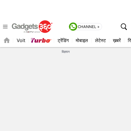
CHANNEL »
Volt
ट्रेंडिंग
मोबाइल
लेटेस्ट
ख़बरें
रि
QUICK READ
विज्ञापन