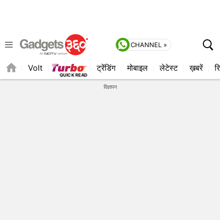
CHANNEL »
Volt
ट्रेंडिंग
मोबाइल
लेटेस्ट
ख़बरें
रि
विज्ञापन