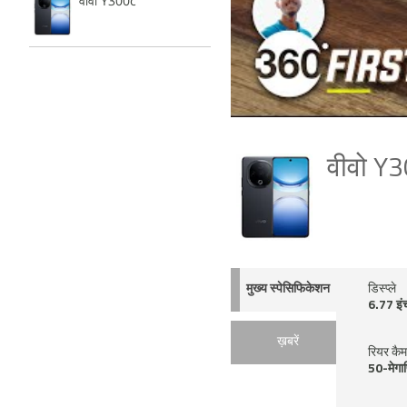
वीवो Y300c
वीवो Y
मुख्य स्पेसिफिकेशन
डिस्प्ले
6.77 इं
ख़बरें
रियर कैम
50-मेगा