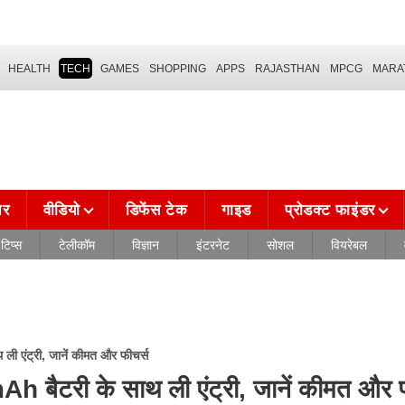
HEALTH
TECH
GAMES
SHOPPING
APPS
RAJASTHAN
MPCG
MARA
चर
वीडियो
डिफेंस टेक
गाइड
प्रोडक्ट फाइंडर
टिप्स
टेलीकॉम
विज्ञान
इंटरनेट
सोशल
वियरेबल
एंट्री, जानें कीमत और फीचर्स
ैटरी के साथ ली एंट्री, जानें कीमत और फ