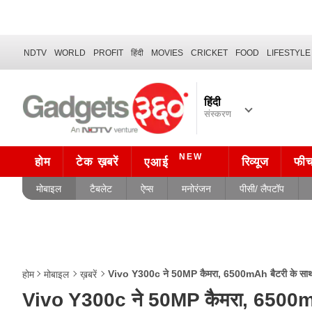
NDTV
WORLD
PROFIT
हिंदी
MOVIES
CRICKET
FOOD
LIFESTYLE
हिंदी
संस्करण
NEW
होम
टेक ख़बरें
रिव्यूज
फी
एआई
मोबाइल
टैबलेट
ऐप्स
मनोरंजन
पीसी/ लैपटॉप
Vivo Y300c ने 50MP कैमरा, 6500mAh बैटरी के साथ ली 
होम
मोबाइल
ख़बरें
Vivo Y300c ने 50MP कैमरा, 6500mAh ब