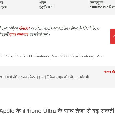
मता
ओएस
रिज़ॉल्यूशन
मएएच
एंड्रॉ़यड 15
1080x2392 पिक्
र लोकप्रिय
मोबाइल
पर मिलने वाले एक्सक्लूसिव ऑफर के लिए गैजेट्स
र हमें
गूगल समाचार
पर फॉलो करें।
0c Price
,
Vivo Y300c Features
,
Vivo Y300c Specifications
,
Vivo
साजन चौह
360 में सीनियर सब एडिटर हैं। उन्हें विभिन्न प्रमुख और भी...
...और भी
Apple के iPhone Ultra के साथ तेजी से बढ़ सकती 