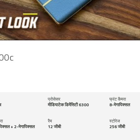
300c
प्रोसेसर
फ्रंट कैमरा
च
मीडियाटेक डिमेंसिटी 6300
8-मेगापिक्सल
रा
रैम
स्टोरेज
पिक्सल + 2-मेगापिक्सल
12 जीबी
256 जीबी