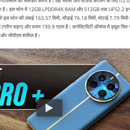
गापिक्सल का सेकेंडरी कैमरा है। वहीं सेल्फी और वीडियो कॉलिंग के लिए f/2.0
कैमरा है। इस फोन में 12GB LPDDR4X RAM और 512GB तक UFS2.2 इनबि
ं तो इस फोन की लंबाई 163.57 मिमी, चौड़ाई 76.18 मिमी, मोटाई 7.79 मिमी 
ी (ग्रीन पाइन) और वजन 199.9 ग्राम है। कनेक्टिविटी ऑप्शंस में ड्यूल सिम स
र्ट और जीपीएस शामिल है।