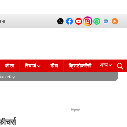
THI
अन्य
फोरम
रिचार्ज
डील
क्रिप्टोकरेंसी
वेब स्टोरीज़
विज्ञापन
ीचर्स