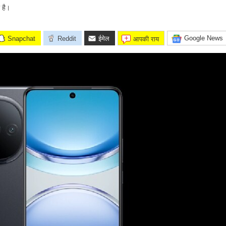
 है।
Google News
Snapchat
Reddit
ईमेल
आपकी राय