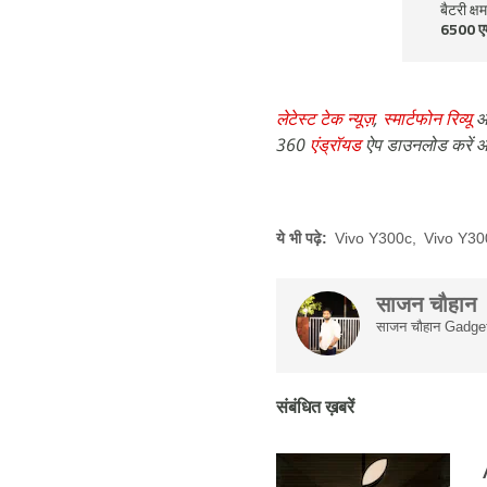
बैटरी क्ष
6500 ए
लेटेस्ट टेक न्यूज़
,
स्मार्टफोन रिव्यू
औ
360
एंड्रॉयड
ऐप डाउनलोड करें औ
ये भी पढ़े:
Vivo Y300c
,
Vivo Y30
साजन चौहान
साजन चौहान Gadgets 
संबंधित ख़बरें