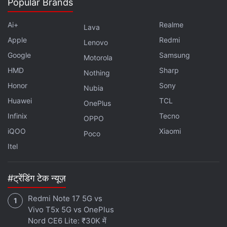
Popular Brands
Ai+
Realme
Lava
Apple
Redmi
Lenovo
Google
Samsung
Motorola
HMD
Sharp
Nothing
Honor
Sony
Nubia
Huawei
TCL
OnePlus
Infinix
Tecno
OPPO
iQOO
Xiaomi
Poco
Itel
#ट्रेंडिंग टेक न्यूज़
Redmi Note 17 5G vs
Vivo T5x 5G vs OnePlus
Nord CE6 Lite: ₹30K में