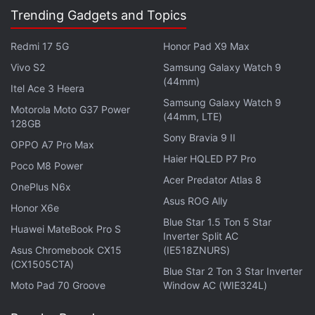
Trending Gadgets and Topics
ये भी पढ़े:
Moto G37
,
Moto G37 Power
,
Motorola
,
Smartphone
Comparison
,
Motorola Phones
,
Android Phone
,
Tech News
,
Redmi 17 5G
Honor Pad X9 Max
Mobile Comparison
Vivo S2
Samsung Galaxy Watch 9
(44mm)
Itel Ace 3 Heera
Samsung Galaxy Watch 9
Motorola Moto G37 Power
(44mm, LTE)
128GB
Sony Bravia 9 II
OPPO A7 Pro Max
Haier HQLED P7 Pro
Poco M8 Power
Acer Predator Atlas 8
OnePlus N6x
Asus ROG Ally
Honor X6e
Blue Star 1.5 Ton 5 Star
Huawei MateBook Pro S
Inverter Split AC
Asus Chromebook CX15
(IE518ZNURS)
(CX1505CTA)
Blue Star 2 Ton 3 Star Inverter
Moto Pad 70 Groove
Window AC (WIE324L)