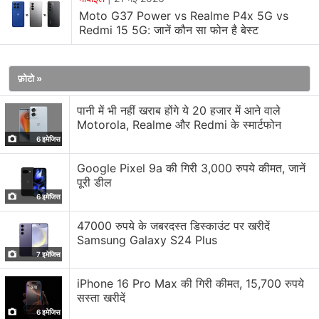
फोन Pantone Capri, Pantone Impenetrable और
Moto G37 Power vs Realme P4x 5G vs
Pantone Nautical Blue कलर ऑप्शन में उपलब्ध है।
Redmi 15 5G: जानें कौन सा फोन है बेस्ट
Moto G37 और Moto G37 Power में 6.7 इंच की HD+ LCD
डिस्प्ले दिया गया है, जिसका रिजॉल्यूशन 1604x720 पिक्सल,
फ़ोटो »
120Hz रिफ्रेश रेट और 1050 निट्स हाई ब्राइटनेस है। दोनों फोन्स
पानी में भी नहीं खराब होंगे ये 20 हजार में आने वाले
Gorilla Glass 7i प्रोटेक्शन के साथ आते हैं और इनमें
MediaTek
Motorola, Realme और Redmi के स्मार्टफोन
Dimensity 6400
6nm प्रोसेसर के साथ Arm Mali-G57
6 इमेजिस
MC2 GPU दिया गया है। ये स्मार्टफोन Android 16 पर चलते हैं
Google Pixel 9a की गिरी 3,000 रुपये कीमत, जानें
और कंपनी 1 OS अपडेट व 3 साल के सिक्योरिटी अपडेट देने का वादा
पूरी डील
करती है। सिक्योरिटी के लिए साइड-माउंटेड फिंगरप्रिंट सेंसर मिलता
6 इमेजिस
है।
47000 रुपये के जबरदस्त डिस्काउंट पर खरीदें
Samsung Galaxy S24 Plus
Moto G37 में
4GB RAM
और 64GB स्टोरेज मिलती है, जबकि
7 इमेजिस
G37 Power में 4GB/8GB RAM और 64GB/128GB स्टोरेज
का ऑप्शन दिया गया है। दोनों फोन्स में माइक्रोSD कार्ड के जरिए
iPhone 16 Pro Max की गिरी कीमत, 15,700 रुपये
सस्ता खरीदें
स्टोरेज को 1TB तक बढ़ाया जा सकता है।
6 इमेजिस