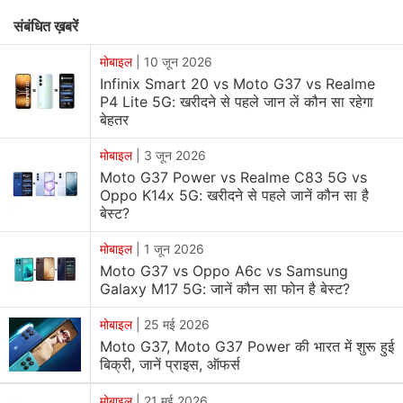
वाला स्मार्टफोन तलाश रहे हैं।
संबंधित ख़बरें
ऑफर के तहत
Moto G37 Power
के 4GB RAM + 128GB
मोबाइल
|
10 जून 2026
स्टोरेज वेरिएंट को 15,999 रुपये की इफेक्टिव कीमत पर खरीदा जा
Infinix Smart 20 vs Moto G37 vs Realme
P4 Lite 5G: खरीदने से पहले जान लें कौन सा रहेगा
सकता है। वहीं फोन के 8GB RAM + 128GB स्टोरेज वेरिएंट पर भी
बेहतर
स्पेशल डिस्काउंट दिया जा रहा है। कंपनी ने यह ऑफर लिमिटेड टाइप
के लिए
उपलब्ध
कराया है।
मोबाइल
|
3 जून 2026
Moto G37 Power vs Realme C83 5G vs
Moto G37 Power के 8GB + 128GB वेरिएंट की मूल कीमत
Oppo K14x 5G: खरीदने से पहले जानें कौन सा है
बेस्ट?
21,999 रुपये है, लेकिन 2,000 रुपये के बैंक ऑफर के बाद इसकी
इफेक्टिव कीमत 19,999 रुपये हो जाती है। स्मार्टफोन Pantone
मोबाइल
|
1 जून 2026
Impenetrable, Pantone Capri और Pantone Nautical
Moto G37 vs Oppo A6c vs Samsung
Galaxy M17 5G: जानें कौन सा फोन है बेस्ट?
Blue कलर ऑप्शन्स में उपलब्ध है। इच्छुक ग्राहक इसे
Flipkart
,
Motorola.in और ऑफलाइन रिटेल स्टोर्स के जरिए खरीद सकते हैं।
मोबाइल
|
25 मई 2026
Moto G37, Moto G37 Power की भारत में शुरू हुई
वहीं,
Moto G37
को 14,999 रुपये में
लिस्ट किया
गया है, जबकि
बिक्री, जानें प्राइस, ऑफर्स
बैंक ऑफर के साथ इसकी इफेक्टिव कीमत 13,999 रुपये हो जाती है।
मोबाइल
|
21 मई 2026