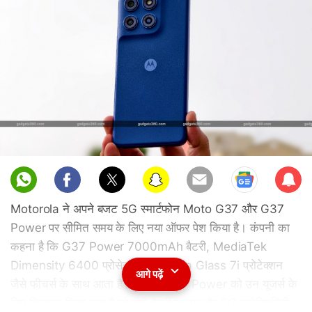
Sub
scri
Motorola ने अपने बजट 5G स्मार्टफोन Moto G37 और G37
be
Power पर सीमित समय के लिए नया ऑफर पेश किया है। कंपनी का
कहना है कि G37 Power 7000mAh बैटरी, MediaTek
Dimensity 6400 प्रोसेसर और Gorilla Glass 7i प्रोटेक्शन
आगे पढ़ें
जैसे फीचर्स के साथ आता है। Moto G37 Power को उन यूजर्स के
लिए डिजाइन किया गया है जो लंबी बैटरी लाइफ और 5G कनेक्टिविटी