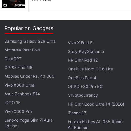
6 इमेजिस
Popular on Gadgets
Samsung Galaxy S26 Ultra
Vivo X Fold 5
Motorola Razr Fold
Sony PlayStation 5
ChatGPT
HP OmniPad 12
OPPO Find N6
OnePlus Nord CE 6 Lite
Mobiles Under Rs. 40,000
OnePlus Pad 4
Vivo X300 Ultra
OPPO F33 Pro 5G
Asus Zenbook S14
Cryptocurrency
जियो फोन के स्पेसिफिकेशन
iQOO 15
HP OmniBook Ultra 14 (2026)
एक सिम वाले जियोफोन में 2.4 इंच का क्यूडब्ल्यूवीजीए (240x320
Vivo X300 Pro
iPhone 17
पिक्सल) डिस्प्ले है। इसमें 1.2 गीगाहर्ट्ज़ स्प्रेडट्रम SPRD
Lenovo Yoga Slim 7i Aura
Eureka Forbes AP 355 Room
9820A/QC8905 डुअल कोर प्रोसेसर का इस्तेमाल हुआ है।
Edition
Air Purifier