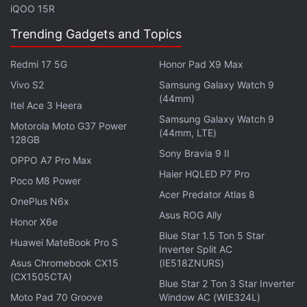
माली-400 जीपीयू इंटिग्रेटेड है। साथ में मौज़ूद है 512 एमबी रैम।
iQOO 15R
इनबिल्ट स्टोरेज 4 जीबी है और आप 128 जीबी तक का माइक्रोएसडी
Trending Gadgets and Topics
कार्ड इस्तेमाल कर पाएंगे।
Redmi 17 5G
Honor Pad X9 Max
फोन के पिछले हिस्से पर 2 मेगापिक्सल का कैमरा है। और फ्रंट पैनल पर
Vivo S2
Samsung Galaxy Watch 9
वीजीए कैमरा है। JioPhone की बैटरी 2000 एमएएच की है। इसके
(44mm)
Itel Ace 3 Heera
बारे में 12 घंटे तक के टॉक टाइम और 15 दिन तक के स्टैंडबाय टाइम
Samsung Galaxy Watch 9
Motorola Moto G37 Power
का दावा किया गया है। कनेक्टिविटी फीचर में 4जी वीओएलटीई, ब्लूटूथ
(44mm, LTE)
128GB
वी4.1, वाई-फाई, एनएफसी, एफएम रेडियो, जीपीएस और यूएसबी 2.0
Sony Bravia 9 II
OPPO A7 Pro Max
सपोर्ट शामिल हैं।
Haier HQLED P7 Pro
Poco M8 Power
Acer Predator Atlas 8
OnePlus N6x
लेटेस्ट टेक न्यूज़
,
स्मार्टफोन रिव्यू
और लोकप्रिय
मोबाइल
पर मिलने वाले
Asus ROG Ally
एक्सक्लूसिव ऑफर के लिए गैजेट्स 360
Honor X6e
एंड्रॉयड
ऐप डाउनलोड करें और
Blue Star 1.5 Ton 5 Star
हमें
गूगल समाचार
पर फॉलो करें।
Huawei MateBook Pro S
Inverter Split AC
Asus Chromebook CX15
(IE518ZNURS)
ये भी पढ़े:
jio
,
reliance jio
,
jio phone
,
amazon
(CX1505CTA)
Blue Star 2 Ton 3 Star Inverter
Moto Pad 70 Groove
Window AC (WIE324L)