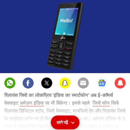
Sub
scri
रिलायंस जियो का लोकप्रिय 'इंडिया का स्मार्टफोन' अब ई-कॉमर्स
be
वेबसाइट
अमेज़न इंडिया
पर भी बिकेगा। इससे पहले
जियो फोन
सिर्फ
रिलायंस डिजिटल स्टोर, जियो वेबसाइट, मायजियो ऐप और रिलायंस जियो
के साझेदार स्टोर पर ही बिक्री के लिए उपलब्ध था। अमेज़न इंडिया से 3
आगे पढ़ें
साल के सिक्यॉरिटी डिपॉज़िट के साथ इसे 1,500 रुपये में खरीदा जा