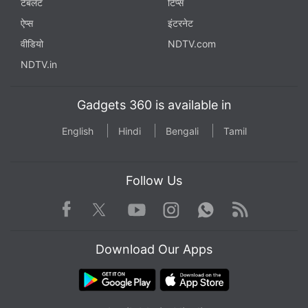
टैबलेट
टिप्स
ऐप्स
इंटरनेट
वीडियो
NDTV.com
NDTV.in
Gadgets 360 is available in
English
Hindi
Bengali
Tamil
Follow Us
Facebook
Youtube
WhatsApp
Rss
Twitter
Instagram
Download Our Apps