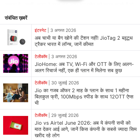
सकता है। यानी, यूज़र 3 साल बाद अगर इस फोन को वापस करते हैं तो
उन्हें 1,500 रुपये वापस मिल जाएंगे।
संबंधित ख़बरें
पहले की तरह, नए जियो फोन यूज़र को करीबी रिलायंस डिजिटल स्टोर
इंटरनेट
|
3 अगस्त 2026
अब चाभी या बैग खोने की टेंशन नहीं! JioTag 2 ब्लूटूथ
या जियो पार्टनर स्टोर जाकर अपने आधार कार्ड व फोन के असल डिब्बे
ट्रैकर भारत में लॉन्च, जानें कीमत
के साथ फोन को ऐक्टिवेट करवाना होगा। अमेज़न, जियो फोन पर एक
एक्सक्लूसिव ऑफर भी दे रही है। ऑफर के तहत यूज़र को अमेज़न पे
टेलीकॉम
|
3 अगस्त 2026
बैलेंस से जियो फोन खरीदने पर 50 रुपये का कैशबैक भी मिलेगा।
JioHome: अब TV, Wi-Fi और OTT के लिए अलग-
अलग रिचार्ज नहीं, एक ही प्लान में मिलेगा सब कुछ
अमेज़न पे का इस्तेमाल करते हुए मोबाइल रीचार्ज करने वाले यूज़र को भी
50 रुपये तक का फ्लैट 50 कैशबैक मिलेगा।
टेलीकॉम
|
30 जुलाई 2026
Jio का गजब ऑफर 2 माह के प्लान के साथ 1 महीना
बिलकुल फ्री, 100Mbps स्पीड के साथ 12OTT ऐप्स
भी
टेलीकॉम
|
29 जुलाई 2026
Jio vs Airtel June 2026: अब ये कंपनी सभी को
मात देकर आई आगे, जानें किस कंपनी के सबसे ज्यादा सिम
खरीद रहे लोग