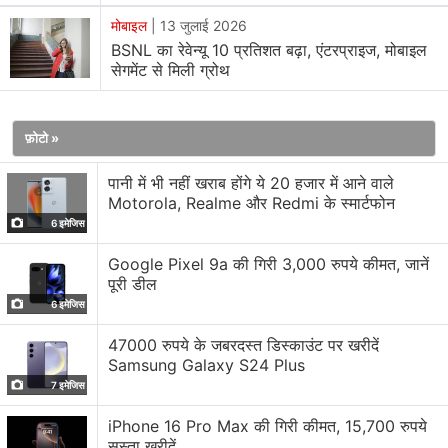
मोबाइल
|
13 जुलाई 2026
BSNL का रेवेन्यू 10 प्रतिशत बढ़ा, एंटरप्राइज, मोबाइल
सेगमेंट से मिली ग्रोथ
फ़ोटो »
जियोफोन में वॉयस सर्मथित जियो असिस्टेंट मौज़ूद है। इसकी मदद से
पानी में भी नहीं खराब होंगे ये 20 हजार में आने वाले
आप ऐप खोल पाएंगे। गूगल पर सर्च कर सकेंगे। और बोलकर एसएमएस
Motorola, Realme और Redmi के स्मार्टफोन
भी कंपोज कर पाएंगे। यह अंग्रेजी और हिंदी में काम करेगा।
6 इमेजिस
JioPhone का इस्तेमाल आप मीडिया प्रोजेक्शन के लिए कर सकते हैं।
Google Pixel 9a की गिरी 3,000 रुपये कीमत, जानें
आप जियोमीडियाकेबल की मदद से फोन को टीवी से कनेक्ट कर पाएंगे।
पूरी डील
बता दें कि हाल में ही जियो फोन यूज़र को खास फेसबुक ऐप उपलब्ध
6 इमेजिस
करवाया गया था, जिसके बाद जियो फोन के यूज़र भी आम स्मार्टफोन की
47000 रुपये के जबरदस्त डिस्काउंट पर खरीदें
तरह इसमें
फेसबुक
इस्तेमाल कर सकते हैं। रीचार्ज की बात करें तो
Samsung Galaxy S24 Plus
महज़ 49 रुपये कीमत में इस फोन के यूज़र 28 दिन की वैधता के भीतर
7 इमेजिस
असीमित मुफ्त कॉल, डेटा (1 जीबी तक हाई स्पीड) का लाभ ले सकते
iPhone 16 Pro Max की गिरी कीमत, 15,700 रुपये
हैं।
सस्ता खरीदें