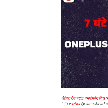
लेटेस्ट टेक न्यूज़
,
स्मार्टफोन रिव्यू
औ
360
एंड्रॉयड
ऐप डाउनलोड करें औ