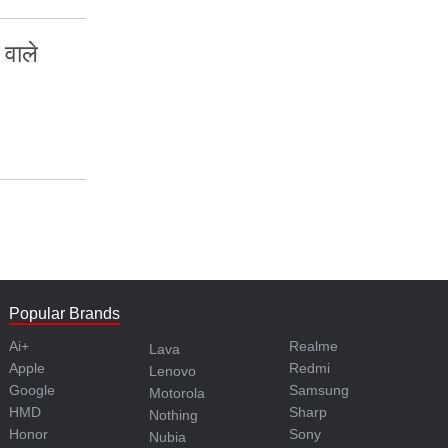
वाले
Popular Brands
Ai+
Realme
Lava
Apple
Redmi
Lenovo
Google
Samsung
Motorola
HMD
Sharp
Nothing
Honor
Sony
Nubia