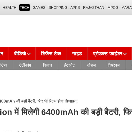
HEALTH
TECH
GAMES
SHOPPING
APPS
RAJASTHAN
MPCG
MARA
चर
वीडियो
डिफेंस टेक
गाइड
प्रोडक्ट फाइंडर
टिप्स
टेलीकॉम
विज्ञान
इंटरनेट
सोशल
वियरेबल
mAh की बड़ी बैटरी, फिर भी स्लिम होगा डिजाइन!
ें मिलेगी 6400mAh की बड़ी बैटरी, फि