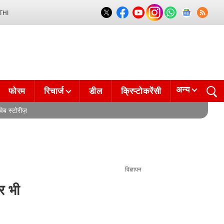
THI
अन्य
फोरम
रिचार्ज
डील
क्रिप्टोकरेंसी
वेब स्टोरीज़
विज्ञापन
र भी