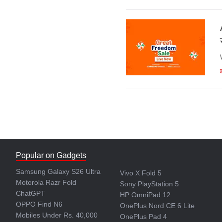
Popular on Gadgets
Samsung Galaxy S26 Ultra
Vivo X Fold 5
Motorola Razr Fold
Sony PlayStation 5
ChatGPT
HP OmniPad 12
OPPO Find N6
OnePlus Nord CE 6 Lite
Mobiles Under Rs. 40,000
OnePlus Pad 4