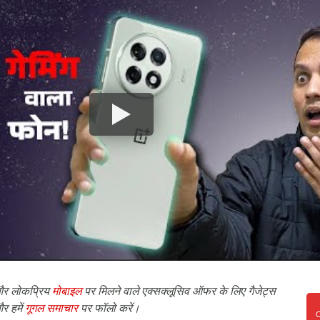
र लोकप्रिय
मोबाइल
पर मिलने वाले एक्सक्लूसिव ऑफर के लिए गैजेट्स
र हमें
गूगल समाचार
पर फॉलो करें।