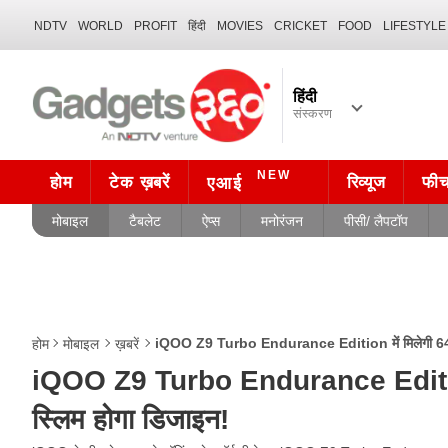
NDTV
WORLD
PROFIT
हिंदी
MOVIES
CRICKET
FOOD
LIFESTYLE
हिंदी
संस्करण
NEW
होम
टेक ख़बरें
रिव्यूज
फी
एआई
मोबाइल
टैबलेट
ऐप्स
मनोरंजन
पीसी/ लैपटॉप
iQOO Z9 Turbo Endurance Edition में मिलेगी 6400
होम
मोबाइल
ख़बरें
iQOO Z9 Turbo Endurance Edition म
स्लिम होगा डिजाइन!