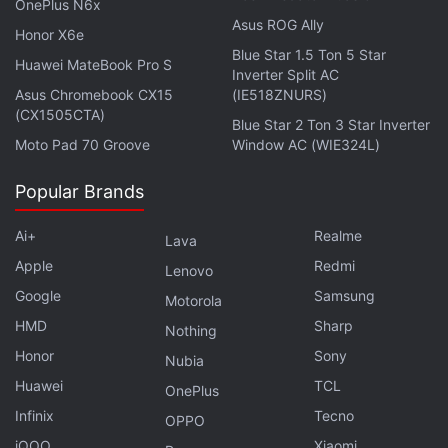
OnePlus N6x
Asus ROG Ally
Honor X6e
Blue Star 1.5 Ton 5 Star
Huawei MateBook Pro S
Inverter Split AC
Asus Chromebook CX15
(IE518ZNURS)
(CX1505CTA)
Blue Star 2 Ton 3 Star Inverter
Moto Pad 70 Groove
Window AC (WIE324L)
Popular Brands
Ai+
Realme
Lava
Apple
Redmi
Lenovo
Google
Samsung
Motorola
HMD
Sharp
Nothing
Honor
Sony
Nubia
Huawei
TCL
OnePlus
Infinix
Tecno
OPPO
iQOO
Xiaomi