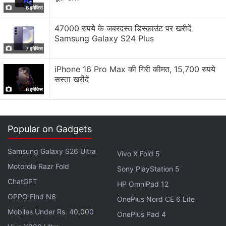
6 इमेजिस
क्लाउड फ्लैश को पेश करते हुए कहा, “टेक सेवी कंज्यूमर के लिए क्लाउड
फ्लैश बेहतरीन पैकेज है। इसका डिजाइन शानदार है और परफॉर्मेंस भी
47000 रुपये के जबरदस्त डिस्काउंट पर खरीदें
Samsung Galaxy S24 Plus
बेहतरीन। हम गैजेट्स 360 के साथ एक्सक्लूसिव समझौता करके भी
7 इमेजिस
खुश हैं। उम्मीद है कि हम अपने उपभोक्ताओं के भरोसे पर खरा उतरेंगे।”
iPhone 16 Pro Max की गिरी कीमत, 15,700 रुपये
सस्ता खरीदें
ज्ञात हो कि गैजेट्स 360 इंटेक्स क्लाउड फ्लैश का एक्सक्लूसिव
6 इमेजिस
ऑनलाइन रिटेल पार्टनर है।
लेटेस्ट टेक न्यूज़
,
स्मार्टफोन रिव्यू
और लोकप्रिय
मोबाइल
पर मिलने वाले
Popular on Gadgets
एक्सक्लूसिव ऑफर के लिए गैजेट्स 360
एंड्रॉयड
ऐप डाउनलोड करें और
हमें
गूगल समाचार
पर फॉलो करें।
Samsung Galaxy S26 Ultra
Vivo X Fold 5
Motorola Razr Fold
ये भी पढ़े:
Sony PlayStation 5
ChatGPT
HP OmniPad 12
OPPO Find N6
OnePlus Nord CE 6 Lite
Mobiles Under Rs. 40,000
OnePlus Pad 4