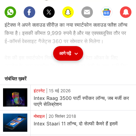
Sub
scri
इंटेक्स ने अपने क्लाउड सीरीज़ का नया स्मार्टफोन क्लाउड फ्लैश लॉन्च
be
किया है। इसकी कीमत 9,999 रुपये है और यह एक्सक्लूसिव तौर पर
ई-कॉमर्स वेबसाइट गैजेट्स 360 पर सोमवार से मिलेगा।
आगे पढ़ें
देश की इस स्मार्टफोन निर्माता कंपनी ने डबल डेटा ऑफर के लिए
एयरटेल के साथ समझौता किया है। यह ऑफर 3जी के साथ 4जी सिम
पर भी लागू होगा। कंपनी स्क्रीन पर भी 1 साल की वारंटी दे रही है। यह
संबंधित ख़बरें
स्मार्टफोन ब्लैक, व्हाइट और शैंपेन कलर वेरिएंट में उपलब्ध होगा। कंपनी
ने जानकारी दी है कि इंटेक्स क्लाउड फ्लैश के फ्रंट और बैक पैनल पर
इंटरनेट
|
15 मई 2026
Intex Raag 3500 पार्टी स्पीकर लॉन्च, जब मर्जी कर
कॉर्निंग गोरिल्ला ग्लास 3 का प्रोटेक्शन मौजूद है। इस स्मार्टफोन की
पाएंगे सेलिब्रेशन
एक और खासियत 4जी कनेक्टिविटी है। इस प्राइस रेंज में नए इंटेक्स
स्मार्टफोन की भिड़ंत लोकप्रिय लेनेवो के3 नोट से होगी।
मोबाइल
|
20 सितंबर 2018
Intex Staari 11 लॉन्च, दो सेल्फी कैमरे हैं इसमें
(पढ़ें:
इंटेक्स क्लाउड फ्लैश बनाम लेनेवो के3 नोट
)