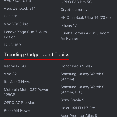
Vivo X300 Ultra
OPPO F33 Pro 5G
Asus Zenbook S14
Cryptocurrency
iQOO 15
HP OmniBook Ultra 14 (2026)
Vivo X300 Pro
iPhone 17
Lenovo Yoga Slim 7i Aura
Eureka Forbes AP 355 Room
Edition
Air Purifier
iQOO 15R
Trending Gadgets and Topics
Redmi 17 5G
Honor Pad X9 Max
Vivo S2
Samsung Galaxy Watch 9
(44mm)
Itel Ace 3 Heera
Samsung Galaxy Watch 9
Motorola Moto G37 Power
(44mm, LTE)
128GB
Sony Bravia 9 II
OPPO A7 Pro Max
Haier HQLED P7 Pro
Poco M8 Power
Acer Predator Atlas 8