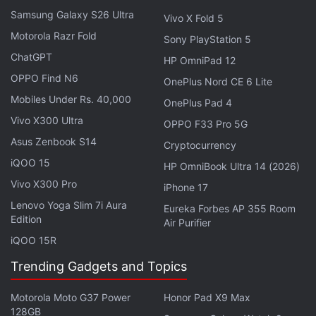
Samsung Galaxy S26 Ultra
Vivo X Fold 5
लेटेस्ट टेक न्यूज़
,
स्मार्टफोन रिव्यू
और लोकप्रिय
मोबाइल
पर मिलने वाले
Motorola Razr Fold
एक्सक्लूसिव ऑफर के लिए गैजेट्स 360
एंड्रॉयड
ऐप डाउनलोड करें और
Sony PlayStation 5
हमें
गूगल समाचार
पर फॉलो करें।
ChatGPT
HP OmniPad 12
OPPO Find N6
OnePlus Nord CE 6 Lite
ये भी पढ़े:
Google Pixel 8a
,
Google Pixel 8a design
,
Google Pixel
Mobiles Under Rs. 40,000
OnePlus Pad 4
8a Features
,
Google Pixel 8a launch
,
Google Pixel 8a Price
,
Vivo X300 Ultra
Google Pixel 8a specifications
OPPO F33 Pro 5G
Asus Zenbook S14
Cryptocurrency
iQOO 15
HP OmniBook Ultra 14 (2026)
Vivo X300 Pro
iPhone 17
Lenovo Yoga Slim 7i Aura
Eureka Forbes AP 355 Room
Edition
Air Purifier
iQOO 15R
Trending Gadgets and Topics
Motorola Moto G37 Power
Honor Pad X9 Max
128GB