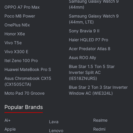
Samsung Galaxy Watch 9
OPPO A7 Pro Max
(44mm)
Poco M8 Power
Samsung Galaxy Watch 9
(44mm, LTE)
OnePlus N6x
Sony Bravia 9 II
Honor X6e
Haier HQLED P7 Pro
Vivo T5e
Acer Predator Atlas 8
Vivo X300 E
Asus ROG Ally
Itel Zeno 100 Pro
Blue Star 1.5 Ton 5 Star
Huawei MateBook Pro S
Inverter Split AC
Asus Chromebook CX15
(IE518ZNURS)
(CX1505CTA)
Blue Star 2 Ton 3 Star Inverter
Moto Pad 70 Groove
Window AC (WIE324L)
Popular Brands
Ai+
Realme
Lava
Apple
Redmi
Lenovo