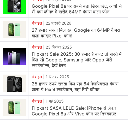
Google Pixel 8a पर सबसे बड़ा डिस्काउंट, आधी से
Google Pixel 8a
की प्राइसिंग लीक हो गई है।
भी कम कीमत में खरीदें 64MP कैमरा वाला फोन
PassionateGeekz की
रिपोर्ट
के अनुसार, कनाड़ा में एक रिटेलर
मोबाइल
|
22 फरवरी 2026
लिस्टिंग कहती है कि फोन की कीमत CAD 708.99 (लगभग Rs.
27 हजार सस्ता मिल रहा Google का 64MP कैमरा
42,830) होगी जिसमें इसका 128 जीबी स्टोरेज वेरिएंट शामिल है।
वाला दमदार Pixel फोन!
जबकि 256 जीबी वेरिएंट की कीमत CAD 792.99 (लगभग Rs.
मोबाइल
|
23 सितंबर 2025
47,900) बताई गई है। यहां पर रिटेलर का नाम नहीं बताया गया है।
Flipkart Sale 2025: 30 हजार है बजट तो सस्ते में
मिल रहे Google, Samsung और Oppo जैसे
Pixel 8a इसके पुराने मॉडल से महंगा होगा जो कि भारत में 1000
स्मार्टफोन्स, देखें बेस्ट
रुपये से लेकर 2000 रुपये तक महंगा हो सकता है। Pixel 7a को
मोबाइल
|
1 सितंबर 2025
कंपनी ने मई 2023 में लॉन्च किया था। इसके सिंगल 8 जीबी रैम और
25 हजार रुपये सस्ता मिल रहा 64 मेगापिक्सल कैमरा
128 जीबी स्टोरेज वेरिएंट की कीमत 43,999 रुपये थी।
वाला ये Pixel स्मार्टफोन, यहां गिरी कीमत
मोबाइल
|
1 मई 2025
Google Pixel 8a specifications (rumoured)
Flipkart SASA LELE Sale: iPhone से लेकर
Google Pixel 8a में Tensor G3 चिपसेट देखने को मिल सकता
Google Pixel 8a और Vivo फोन पर डिस्काउंट
है। फोन में 6.1 इंच OLED डिस्प्ले बताया गया है। इसमें 120Hz