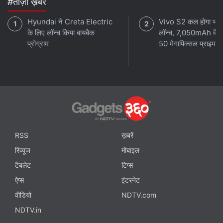
#ताज़ा ख़बरें
Hyundai ने Creta Electric
Vivo S2 कल होगा भारत 
के लिए लॉन्च किया बायबैक
लॉन्च, 7,050mAh बैटर
प्रोग्राम
50 मेगापिक्सल प्राइमरी 
RSS
ख़बरें
रिव्यूज
मोबाइल
टैबलेट
टिप्स
ऐप्स
इंटरनेट
वीडियो
NDTV.com
NDTV.in