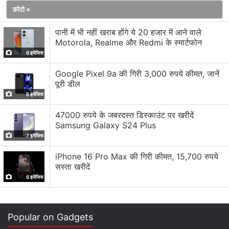
रिफ्रेश रेट होगा। यह 5G और 4G LTE कनेक्टिविटी के साथ आ
फ़ोटो »
सकता है। फोन में डुअल कैमरा सेटअप दिया जा सकता है। जिसमें मेन
लेंस 64 मेगापिक्सल का होगा। साथ ही 13 मेगापिक्सल का अल्ट्रावाइड
पानी में भी नहीं खराब होंगे ये 20 हजार में आने वाले
लेंस होगा। फोन के डाइमेंशन 153.44 x 72.74 x 8.94mm बताए
Motorola, Realme और Redmi के स्मार्टफोन
6 इमेजिस
गए हैं। डस्ट और वॉटर रसिस्टेंस के लिए इसमें IP रेटिंग भी देखने को
मिल सकती है। यह वायरलेस चार्जिंग सपोर्ट के साथ आ सकता है।
Google Pixel 9a की गिरी 3,000 रुपये कीमत, जानें
पूरी डील
6 इमेजिस
47000 रुपये के जबरदस्त डिस्काउंट पर खरीदें
Samsung Galaxy S24 Plus
7 इमेजिस
iPhone 16 Pro Max की गिरी कीमत, 15,700 रुपये
सस्ता खरीदें
6 इमेजिस
Popular on Gadgets