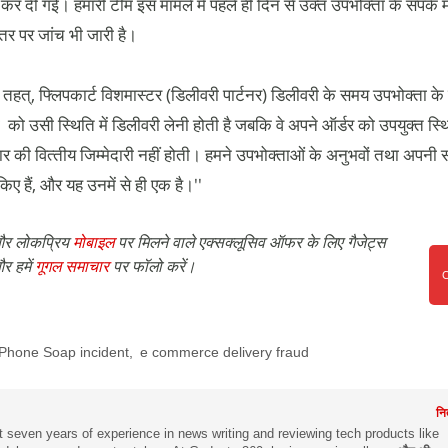
 कर दी गई। हमारी टीम इस मामले में पहले ही दिन से उक्‍त उपभोक्‍ता के संपर्क मे
तर पर जांच भी जारी है।
तहत्, फ्लिपकार्ट विशमास्‍टर (डिलीवरी पार्टनर) डिलीवरी के समय उपभोक्‍ता के 
ो उसी स्थिति में डिलीवरी लेनी होती है जबकि वे अपने ऑर्डर को उपयुक्‍त स्थिति
 की वित्‍तीय जिम्‍मेदारी नहीं होती। हमने उपभोक्‍ताओं के अनुभवों तथा अपनी स
ए हैं, और यह उनमें से ही एक है।''
र लोकप्रिय
मोबाइल
पर मिलने वाले एक्सक्लूसिव ऑफर के लिए गैजेट्स
र हमें
गूगल समाचार
पर फॉलो करें।
iPhone Soap incident
,
e commerce delivery fraud
नि
 seven years of experience in news writing and reviewing tech products like