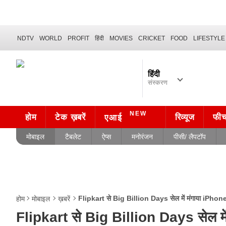
NDTV
WORLD
PROFIT
हिंदी
MOVIES
CRICKET
FOOD
LIFESTYLE
हिंदी
संस्करण
NEW
होम
टेक ख़बरें
रिव्यूज
फी
एआई
मोबाइल
टैबलेट
ऐप्स
मनोरंजन
पीसी/ लैपटॉप
Flipkart से Big Billion Days सेल में मंगाया iPhone 
होम
मोबाइल
ख़बरें
Flipkart से Big Billion Days सेल मे