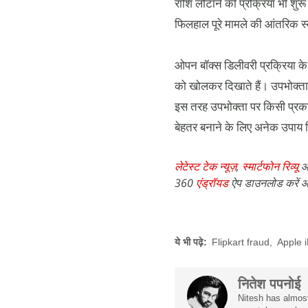
राशि लौटाने की प्रक्रिया भी शुरू
फिलहाल पूरे मामले की आंतरिक स्‍
ओपन बॉक्‍स डिलीवरी प्रक्रिया के 
को खोलकर दिखाते हैं। उपभोक्‍ता क
इस तरह उपभोक्‍ता पर किसी प्रकार
बेहतर बनाने के लिए अनेक उपाय कि
लेटेस्ट टेक न्यूज़
,
स्मार्टफोन रिव्यू
औ
360
एंड्रॉयड
ऐप डाउनलोड करें औ
ये भी पढ़े:
Flipkart fraud
,
Apple 
नितेश पपनोई
Nitesh has almost