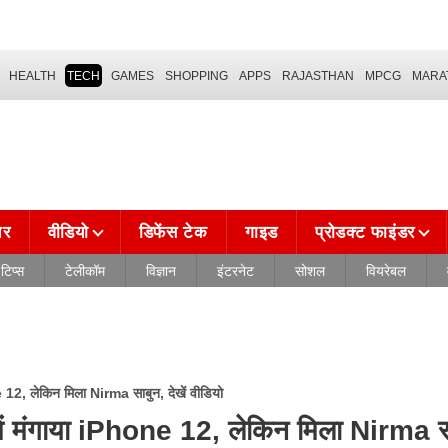
HEALTH
TECH
GAMES
SHOPPING
APPS
RAJASTHAN
MPCG
MARA
चर
वीडियो
डिफेंस टेक
गाइड
प्रोडक्ट फाइंडर
टिप्स
टेलीकॉम
विज्ञान
इंटरनेट
सोशल
वियरेबल
12, लेकिन मिला Nirma साबुन, देखें वीडियो
ं मंगाया iPhone 12, लेकिन मिला Nirma स