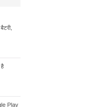
ैटरी,
है
gle Play