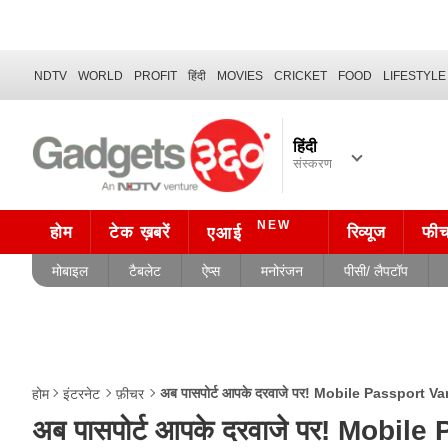
NDTV
WORLD
PROFIT
हिंदी
MOVIES
CRICKET
FOOD
LIFESTYLE
हिंदी
संस्करण
NEW
होम
टेक ख़बरें
रिव्यूज
फी
एआई
मोबाइल
टैबलेट
ऐप्स
मनोरंजन
पीसी/ लैपटॉप
अब पासपोर्ट आपके दरवाजे पर! Mobile Passport Van क
होम
इंटरनेट
फ़ीचर
अब पासपोर्ट आपके दरवाजे पर! Mobile 