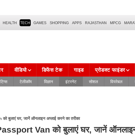
HEALTH
TECH
GAMES
SHOPPING
APPS
RAJASTHAN
MPCG
MARA
चर
वीडियो
डिफेंस टेक
गाइड
प्रोडक्ट फाइंडर
टिप्स
टेलीकॉम
विज्ञान
इंटरनेट
सोशल
वियरेबल
ो बुलाएं घर, जानें ऑनलाइन अप्लाई करने का तरीका
Passport Van को बुलाएं घर, जानें ऑनलाइन