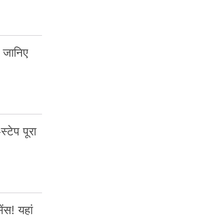
? जानिए
्टेप पूरा
ंस! यहां