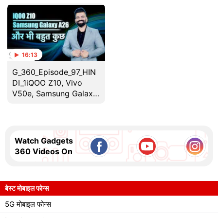
| Gadgets 360
| Gadget 360
16:13
G_360_Episode_97_HIN
DI_1iQOO Z10, Vivo
V50e, Samsung Galaxy
A26 5G और Bluetooth
का रहस्य | Gadgets 360
With Technical
Guruji50070
Watch Gadgets
360 Videos On
बेस्ट मोबाइल फोन्स
5G मोबाइल फोन्स