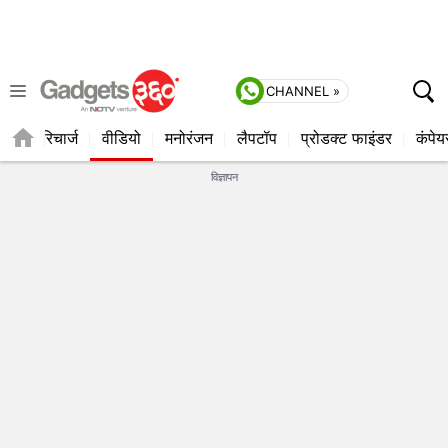
CHANNEL »
्यूज
रिचार्ज
वीडियो
मनोरंजन
लैपटॉप
प्रोडक्ट फाइंडर
कंपेय
विज्ञापन