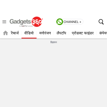
CHANNEL »
्यूज
रिचार्ज
वीडियो
मनोरंजन
लैपटॉप
प्रोडक्ट फाइंडर
कंपेय
विज्ञापन