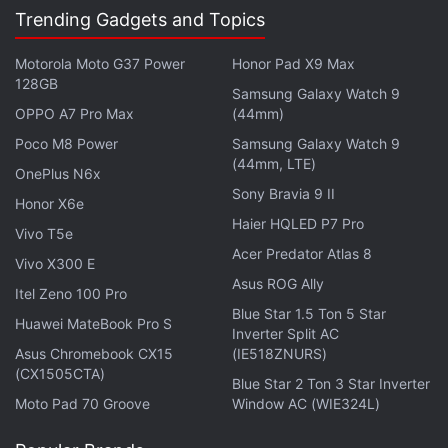
Trending Gadgets and Topics
लेटेस्ट टेक न्यूज़
,
स्मार्टफोन रिव्यू
और लोकप्रिय
मोबाइल
पर मिलने वाले
एक्सक्लूसिव ऑफर के लिए गैजेट्स 360
एंड्रॉयड
ऐप डाउनलोड करें और
Motorola Moto G37 Power
Honor Pad X9 Max
हमें
गूगल समाचार
पर फॉलो करें।
128GB
Samsung Galaxy Watch 9
OPPO A7 Pro Max
(44mm)
ये भी पढ़े:
Realme 12 Pro Plus 5G
,
Realme 12 Pro Plus 5G Sale
,
Poco M8 Power
Samsung Galaxy Watch 9
Realme 12 Pro Plus 5G Discount Offer
,
Realme 12 Pro Plus 5G
(44mm, LTE)
Specifications
,
Realme 12 Pro Plus 5G Price in India
OnePlus N6x
Sony Bravia 9 II
Honor X6e
Haier HQLED P7 Pro
Vivo T5e
Acer Predator Atlas 8
Vivo X300 E
Asus ROG Ally
Itel Zeno 100 Pro
Blue Star 1.5 Ton 5 Star
Huawei MateBook Pro S
Inverter Split AC
Asus Chromebook CX15
(IE518ZNURS)
(CX1505CTA)
Blue Star 2 Ton 3 Star Inverter
Moto Pad 70 Groove
Window AC (WIE324L)