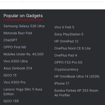
मिलता है। प्रोसेसिंग का भार Qualcomm Snapdragon 7s
Gen 2 SoC पर डाला गया है। Realme 12 Pro Plus 5G के
Popular on Gadgets
रियर कैमरा सेटअप में ऑप्टिकल इमेज स्टेबलाइजेशन (OIS) के साथ
50-मेगापिक्सल का Sony IMX 890 सेंसर मेन लेंस, OIS और 3X
Samsung Galaxy S26 Ultra
Vivo X Fold 5
ऑप्टिकल जूम के साथ 64 मेगापिक्सल का ओमनीविजन OV64B
Motorola Razr Fold
Sony PlayStation 5
सेंसर और 8-मेगापिक्सल का अल्ट्रावाइड एंगल लेंस शामिल है। सेल्फी
ChatGPT
HP OmniPad 12
और वीडियो कॉलिंग के लिए इसमें 32-मेगापिक्सल का फ्रंट कैमरा
OPPO Find N6
मिलता है।
OnePlus Nord CE 6 Lite
Mobiles Under Rs. 40,000
OnePlus Pad 4
Realme 12 Pro+ में 5,000mAh बैटरी है, जो 67W
Vivo X300 Ultra
OPPO F33 Pro 5G
SuperVOOC चार्जिंग सपोर्ट करती है। कंपनी का दावा है कि फोन 0
Asus Zenbook S14
Cryptocurrency
से 100 प्रतिशत केवल 48 मिनट में चार्ज हो सकता है। इसकी बैटरी
iQOO 15
HP OmniBook Ultra 14 (2026)
390 घंटे का स्टैंडबाय टाइम देने का दावा करती है। साउंड के लिए
Vivo X300 Pro
iPhone 17
इसमें Dolby Atmos के साथ डुअल स्पीकर हैं और बिल्ड IP65
Lenovo Yoga Slim 7i Aura
Eureka Forbes AP 355 Room
सर्टिफाइड है। डिवाइस की मोटाई 8.75mm और वजन 196 ग्राम है।
Edition
Air Purifier
iQOO 15R