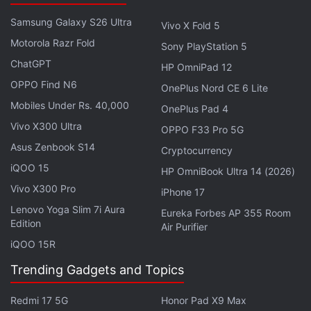
but still same issue????
@POCOSupport
plz help
Samsung Galaxy S26 Ultra
Vivo X Fold 5
pic.twitter.com/V3voKtEQLK
Motorola Razr Fold
Sony PlayStation 5
— Smit Kadam (@smitkadam1112)
December 16,
ChatGPT
HP OmniPad 12
2021
OPPO Find N6
OnePlus Nord CE 6 Lite
Mobiles Under Rs. 40,000
OnePlus Pad 4
Vivo X300 Ultra
OPPO F33 Pro 5G
Asus Zenbook S14
Cryptocurrency
iQOO 15
HP OmniBook Ultra 14 (2026)
My phone (POCO X2) After the update screen
Vivo X300 Pro
iPhone 17
touch not working ????
Lenovo Yoga Slim 7i Aura
pic.twitter.com/WAGbFoSUQh
Eureka Forbes AP 355 Room
Edition
Air Purifier
iQOO 15R
— Raj Prabhakar (@RajPrab34592719)
December 17, 2021
Trending Gadgets and Topics
Redmi 17 5G
Honor Pad X9 Max