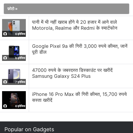
indian
#poco
supporter
#poco
company
#dead
फ़ोटो »
issue poco x2 phone
pic.twitter.com/MYRbttpvbe
पानी में भी नहीं खराब होंगे ये 20 हजार में आने वाले
Motorola, Realme और Redmi के स्मार्टफोन
— DRAG FF (@DRAGFF8)
December 21, 2021
6 इमेजिस
Google Pixel 9a की गिरी 3,000 रुपये कीमत, जानें
पूरी डील
6 इमेजिस
पोको के ऑफ‍िशियल Poco Support अकाउंट ने MIUI 12.5.6
47000 रुपये के जबरदस्त डिस्काउंट पर खरीदें
Samsung Galaxy S24 Plus
अपडेट को इंस्टॉल करने के बाद आ रही परेशानियों से जुड़े कुछ ट्वीट्स
7 इमेजिस
का
जवाब
दिया है। हालांकि इसने अभी तक कोई ठोस डिटेल्‍स नहीं दी
है।
iPhone 16 Pro Max की गिरी कीमत, 15,700 रुपये
सस्ता खरीदें
6 इमेजिस
Camera not working on Poco X2 getting black
Popular on Gadgets
screen. Basic troubleshooting is already done