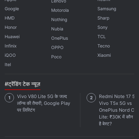
Lenovo
Google
Samsung
Motorola
वैसे यह पहली बार नहीं है, जब यूजर्स Poco X2 के साथ आ रहे इशू को
HMD
Sharp
Nothing
रिपोर्ट कर रहे हैं। 'कैमरा नॉट वर्किंग' की समस्‍या से यूजर पहले भी जूझ
Honor
Sony
Nubia
रहे थे। पोको इंडिया ने जून में यह स्वीकार किया था और दावा किया था
Huawei
TCL
कि 0.2 प्रतिशत से कम यूजर के साथ यह समस्‍या थी।
OnePlus
Infinix
Tecno
OPPO
iQOO
Xiaomi
Poco
Itel
#ट्रेंडिंग टेक न्यूज़
Vivo V80 Lite 5G के जल्द
Redmi Note 17 5G
लॉन्च की तैयारी, Google Play
Vivo T5x 5G vs
पर लिस्टिंग
OnePlus Nord CE
Lite: ₹30K में कौन स
है बेस्ट?
लेटेस्ट टेक न्यूज़
,
स्मार्टफोन रिव्यू
और लोकप्रिय
मोबाइल
पर मिलने वाले