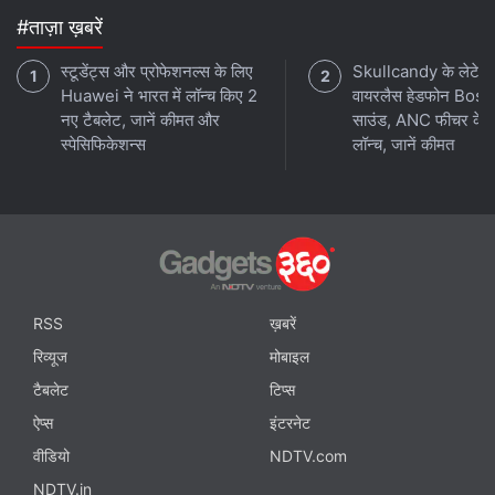
एक्सक्लूसिव ऑफर के लिए गैजेट्स 360
एंड्रॉयड
ऐप डाउनलोड करें और
#ताज़ा ख़बरें
हमें
गूगल समाचार
पर फॉलो करें।
स्टूडेंट्स और प्रोफेशनल्स के लिए
Skullcandy के लेटेस्
Huawei ने भारत में लॉन्च किए 2
वायरलैस हेडफोन Bose
ये भी पढ़े:
POCO
,
Poco X2
,
poco x2 slow charging
,
poco x2
नए टैबलेट, जानें कीमत और
साउंड, ANC फीचर के 
camera not working
,
Poco India
,
poco support
स्पेसिफिकेशन्स
लॉन्च, जानें कीमत
RSS
ख़बरें
रिव्यूज
मोबाइल
टैबलेट
टिप्स
ऐप्स
इंटरनेट
वीडियो
NDTV.com
NDTV.in