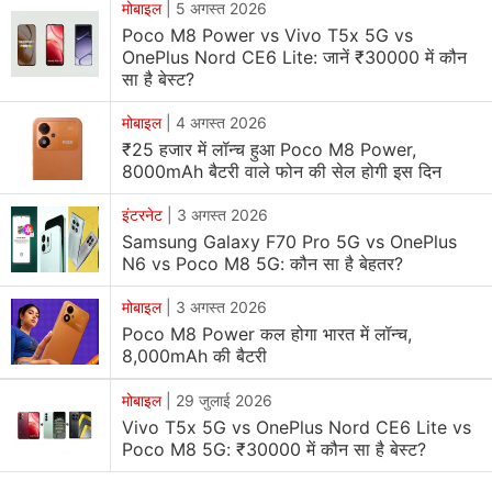
हफ्ते पहले रोलआउट किया गया था।
मोबाइल
|
5 अगस्त 2026
Poco M8 Power vs Vivo T5x 5G vs
OnePlus Nord CE6 Lite: जानें ₹30000 में कौन
प्रभावित हुए कई यूजर्स ने Poco India को इन समस्याओं के बारे में
सा है बेस्ट?
सूचना
देने के लिए ट्विटर की मदद ली है।
मोबाइल
|
4 अगस्त 2026
₹25 हजार में लॉन्च हुआ Poco M8 Power,
कुछ यूजर्स ने रिपोर्ट किया है कि पोको फोन का कैमरा अब काम नहीं कर
8000mAh बैटरी वाले फोन की सेल होगी इस दिन
रहा है। कुछ यूजर्स ने
Poco X2
की टचस्क्रीन के साथ समस्या का
सामना करने का दावा किया है। और कुछ यूजर्स स्‍लो चार्जिंग से जूझ रहे
इंटरनेट
|
3 अगस्त 2026
Samsung Galaxy F70 Pro 5G vs OnePlus
हैं।
N6 vs Poco M8 5G: कौन सा है बेहतर?
मोबाइल
|
3 अगस्त 2026
Poco M8 Power कल होगा भारत में लॉन्च,
sir i am using poco x2 near about 1.6 year date
8,000mAh की बैटरी
was 21march 2020. after updating 12.5.6 my
मोबाइल
|
29 जुलाई 2026
phone camera dead after few weeks another
Vivo T5x 5G vs OnePlus Nord CE6 Lite vs
issue showing that my poco x2 touch screen
Poco M8 5G: ₹30000 में कौन सा है बेस्ट?
also dead. sir what should i do now
#poco