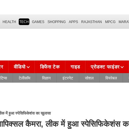
HEALTH
TECH
GAMES
SHOPPING
APPS
RAJASTHAN
MPCG
MARA
चर
वीडियो
डिफेंस टेक
गाइड
प्रोडक्ट फाइंडर
टिप्स
टेलीकॉम
विज्ञान
इंटरनेट
सोशल
वियरेबल
 में हुआ स्पेसिफिकेशंस का खुलासा
िक्सल कैमरा, लीक में हुआ स्पेसिफिकेशंस क