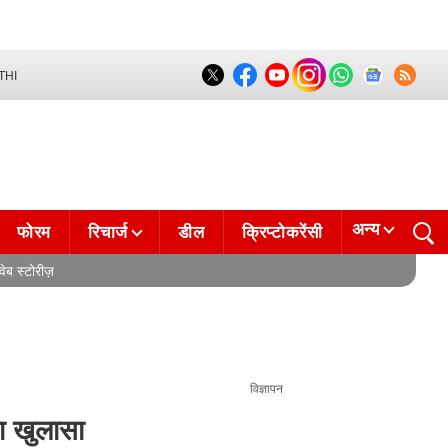
THI
अन्य
फोरम
रिचार्ज
डील
क्रिप्टोकरेंसी
वेब स्टोरीज़
विज्ञापन
ा खुलासा