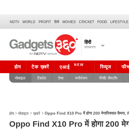
NDTV
WORLD
PROFIT
हिंदी
MOVIES
CRICKET
FOOD
LIFESTYLE
हिंदी
संस्करण
NEW
होम
टेक ख़बरें
रिव्यूज
फी
एआई
मोबाइल
टैबलेट
ऐप्स
मनोरंजन
पीसी/ लैपटॉप
Oppo Find X10 Pro में होगा 200 मेगापिक्सल कैमरा, लीक
होम
मोबाइल
ख़बरें
Oppo Find X10 Pro में होगा 200 मेगाप