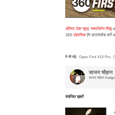
लेटेस्ट टेक न्यूज़
,
स्मार्टफोन रिव्यू
औ
360
एंड्रॉयड
ऐप डाउनलोड करें औ
ये भी पढ़े:
Oppo Find X10 Pro
,
O
साजन चौहान
साजन चौहान Gadgets 
संबंधित ख़बरें