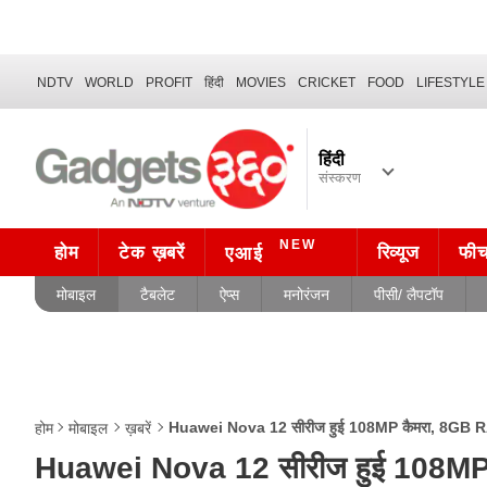
NDTV
WORLD
PROFIT
हिंदी
MOVIES
CRICKET
FOOD
LIFESTYLE
हिंदी
संस्करण
NEW
होम
टेक ख़बरें
रिव्यूज
फी
एआई
मोबाइल
टैबलेट
ऐप्स
मनोरंजन
पीसी/ लैपटॉप
Huawei Nova 12 सीरीज हुई 108MP कैमरा, 8GB RAM 
होम
मोबाइल
ख़बरें
Huawei Nova 12 सीरीज हुई 108MP क