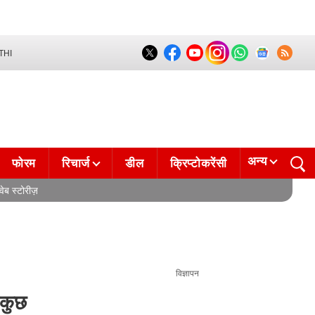
THI
अन्य
फोरम
रिचार्ज
डील
क्रिप्टोकरेंसी
वेब स्टोरीज़
विज्ञापन
कुछ