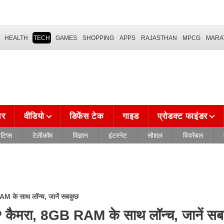
HEALTH
TECH
GAMES
SHOPPING
APPS
RAJASTHAN
MPCG
MARA
चर
वीडियो
डिफेंस टेक
गाइड
प्रोडक्ट फाइंडर
टिप्स
टेलीकॉम
विज्ञान
इंटरनेट
सोशल
वियरेबल
के साथ लॉन्च, जानें सबकुछ
ैमरा, 8GB RAM के साथ लॉन्च, जानें सब