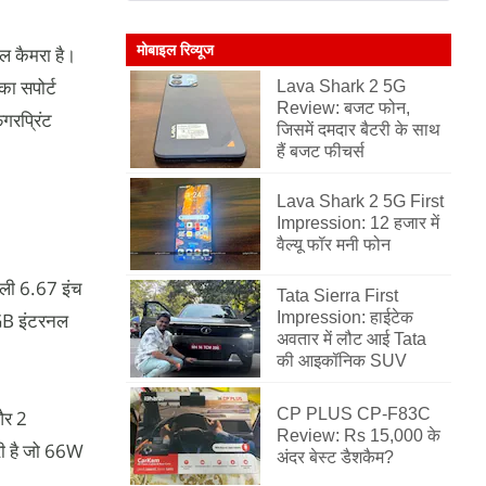
मोबाइल रिव्यूज
गल कैमरा है।
का सपोर्ट
Lava Shark 2 5G
Review: बजट फोन,
गरप्रिंट
जिसमें दमदार बैटरी के साथ
हैं बजट फीचर्स
Lava Shark 2 5G First
Impression: 12 हजार में
वैल्यू फॉर मनी फोन
ाली 6.67 इंच
Tata Sierra First
GB इंटरनल
Impression: हाईटेक
अवतार में लौट आई Tata
की आइकॉनिक SUV
CP PLUS CP-F83C
और 2
Review: Rs 15,000 के
री है जो 66W
अंदर बेस्ट डैशकैम?