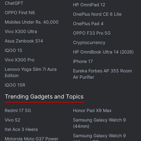
ChatGPT
शुरू करने जा रही है।
HP OmniPad 12
OPPO Find N6
OnePlus Nord CE 6 Lite
Paytm
ऑनलाइन सोना
खरीदने की सुविधा भी प्रदान कर रही है।
Mobiles Under Rs. 40,000
OnePlus Pad 4
Paytm ऐप से ऑनलाइन सोना खरीदने के लिए आपको सबसे पहले सर्च
Vivo X300 Ultra
OPPO F33 Pro 5G
बार में जाना होगा और वहां गोल्ड टाइप करना होगा। उसके बाद Paytm
Asus Zenbook S14
Cryptocurrency
Gold का ऑप्शन खुल जाएगा। यहां पर आप 5 रुपये का भी गोल्ड खरीद
iQOO 15
HP OmniBook Ultra 14 (2026)
सकते हैं। अगर मान लीजिए कि आप 5 रुपये का गोल्ड खरीदते हैं तो
Vivo X300 Pro
iPhone 17
उसके साथ आपको 5 रुपये और 3 प्रतिशत जीएसटी का भुगतान करना
Lenovo Yoga Slim 7i Aura
Eureka Forbes AP 355 Room
होगा।
Edition
Air Purifier
iQOO 15R
Trending Gadgets and Topics
Redmi 17 5G
Honor Pad X9 Max
Vivo S2
Samsung Galaxy Watch 9
(44mm)
Itel Ace 3 Heera
Samsung Galaxy Watch 9
Motorola Moto G37 Power