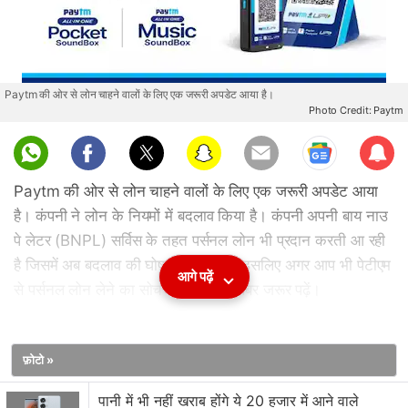
Paytm की ओर से लोन चाहने वालों के लिए एक जरूरी अपडेट आया है।
Photo Credit: Paytm
Sub
scri
Paytm की ओर से लोन चाहने वालों के लिए एक जरूरी अपडेट आया
be
है। कंपनी ने लोन के नियमों में बदलाव किया है। कंपनी अपनी बाय नाउ
पे लेटर (BNPL) सर्विस के तहत पर्सनल लोन भी प्रदान करती आ रही
है जिसमें अब बदलाव की घोषणा की गई है। इसलिए अगर आप भी पेटीएम
आगे पढ़ें
से पर्सनल लोन लेने का सोच रहे हैं तो यह खबर जरूर पढ़ें।
Paytm
Buy Now Pay Later
सर्विस में कंपनी बदलाव करने जा
फ़ोटो »
रही है। कंपनी इसके तहत पर्सनल लोन और मर्चेंट लोन देती है, लेकिन
अब छोटी रकम का लोन पेटीएम नहीं देगी। BT की
रिपोर्ट
के अनुसार,
पानी में भी नहीं खराब होंगे ये 20 हजार में आने वाले