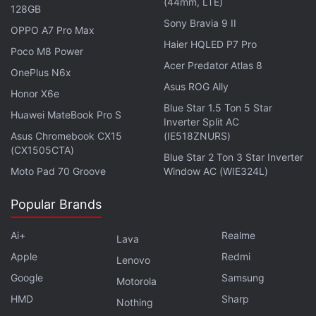
(44mm, LTE)
128GB
Sony Bravia 9 II
OPPO A7 Pro Max
Haier HQLED P7 Pro
Poco M8 Power
Acer Predator Atlas 8
OnePlus N6x
Asus ROG Ally
Honor X6e
लेटेस्ट टेक न्यूज़
,
स्मार्टफोन रिव्यू
और लोकप्रिय
मोबाइल
पर मिलने वाले
Blue Star 1.5 Ton 5 Star
Huawei MateBook Pro S
Inverter Split AC
एक्सक्लूसिव ऑफर के लिए गैजेट्स 360
एंड्रॉयड
ऐप डाउनलोड करें और
Asus Chromebook CX15
(IE518ZNURS)
हमें
गूगल समाचार
पर फॉलो करें।
(CX1505CTA)
Blue Star 2 Ton 3 Star Inverter
Moto Pad 70 Groove
Window AC (WIE324L)
ये भी पढ़े:
Paytm Buy Now Pay Later
,
Paytm
,
Buy now pay later
,
Buy Now Pay later schemes
,
Buy Now Pay Later Paytm
,
Paytm
Popular Brands
Update
Ai+
Realme
Lava
Apple
Redmi
Lenovo
Google
Samsung
Motorola
HMD
Sharp
Nothing