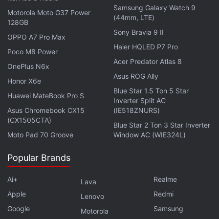
Samsung Galaxy Watch 9
Motorola Moto G37 Power
(44mm, LTE)
128GB
Sony Bravia 9 II
OPPO A7 Pro Max
Haier HQLED P7 Pro
Poco M8 Power
Acer Predator Atlas 8
OnePlus N6x
Asus ROG Ally
Honor X6e
Blue Star 1.5 Ton 5 Star
Huawei MateBook Pro S
Inverter Split AC
Asus Chromebook CX15
(IE518ZNURS)
(CX1505CTA)
Blue Star 2 Ton 3 Star Inverter
Moto Pad 70 Groove
Window AC (WIE324L)
Popular Brands
Ai+
Realme
Lava
Apple
Redmi
Lenovo
Google
Samsung
Motorola