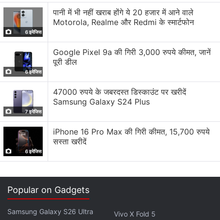
एरोडायनामिक डिजाइन है।
पानी में भी नहीं खराब होंगे ये 20 हजार में आने वाले
Motorola, Realme और Redmi के स्मार्टफोन
6 इमेजिस
कार के अंदर स्लिम डैशबोर्ड, HD स्क्रीन और इंस्ट्रूमेंट क्लस्टर के
साथ लेटेस्‍ट तकनीक मिलने की बात कही गई है।
Google Pixel 9a की गिरी 3,000 रुपये कीमत, जानें
पूरी डील
6 इमेजिस
Kia EV6 EGMP प्लेटफॉर्म पर पोजिशन है। EGMP प्लेटफॉर्म को
इलेक्ट्रिक-ग्लोबल मॉड्यूलर प्लेटफॉर्म कहा जाता है। कंपनी इसे
47000 रुपये के जबरदस्त डिस्काउंट पर खरीदें
Samsung Galaxy S24 Plus
Hyundai Ioniq के साथ भी शेयर करती है। बताया जाता है कि Kia
7 इमेजिस
EV6 में 800 वोल्ट का चार्जिंग आर्किटेक्चर है, जो इसे सिर्फ 18 मिनट
में 10 से 80 प्रतिशत तक चार्ज कर देता है। यह कार महज 4.5 मिनट
iPhone 16 Pro Max की गिरी कीमत, 15,700 रुपये
सस्ता खरीदें
की चार्जिंग में 100 किलोमीटर तक की रेंज दे सकती है।
6 इमेजिस
Popular on Gadgets
Samsung Galaxy S26 Ultra
Vivo X Fold 5