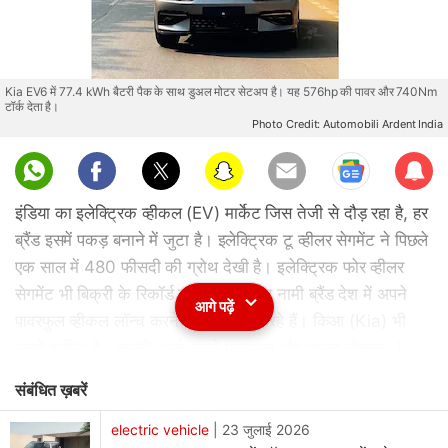
Kia EV6 में 77.4 kWh बैटरी पैक के साथ डुअल मोटर सेटअप है। यह 576hp की पावर और 740Nm
टॉर्क देता है।
Photo Credit: Automobili Ardent India
Sub
scri
इंडिया का इलेक्ट्रिक व्‍हीकल (EV) मार्केट जिस तेजी से दौड़ रहा है, हर
be
ब्रैंड इसमें पकड़ बनाने में जुटा है। इलेक्ट्रिक टू व्‍हीलर सेगमेंट ने पिछले
एक साल में 480 फीसदी की ग्रोथ देखी है। इलेक्ट्रिक फोर व्‍हीलर
सेगमेंट भी बिक्री के रिकॉर्ड बना रहा है। अब नामी ब्रैंड देश में अपने
आगे पढ़ें
पावरफुल व्‍हीकल लॉन्‍च करने की तैयारी कर रहे हैं। किआ (Kia) भी
उनमें शामिल है। कंपनी अपने सबसे पावरफुल और फास्‍ट व्‍हीकल- Kia
EV6 को इंडिया में लॉन्‍च कर सकती है। Kia EV6 का ग्‍लोबल डेब्‍यू
संबंधित ख़बरें
पिछले साल हुआ था। यह कंपनी का पहला ऑल-इलेक्ट्रिक व्‍हीकल है।
electric vehicle
|
23 जुलाई 2026