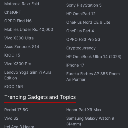
Motorola Razr Fold
Sony PlayStation 5
ChatGPT
HP OmniPad 12
OPPO Find N6
OnePlus Nord CE 6 Lite
Mobiles Under Rs. 40,000
OnePlus Pad 4
Vivo X300 Ultra
OPPO F33 Pro 5G
लेटेस्ट टेक न्यूज़
,
स्मार्टफोन रिव्यू
और लोकप्रिय
मोबाइल
पर मिलने वाले
Asus Zenbook S14
Cryptocurrency
एक्सक्लूसिव ऑफर के लिए गैजेट्स 360
एंड्रॉयड
ऐप डाउनलोड करें और
iQOO 15
HP OmniBook Ultra 14 (2026)
हमें
गूगल समाचार
पर फॉलो करें।
Vivo X300 Pro
iPhone 17
Lenovo Yoga Slim 7i Aura
ये भी पढ़े:
Kia
,
Kia EV6
,
Kia EV6 Electric Car
,
Kia EV6 Electric Car
Eureka Forbes AP 355 Room
Edition
Air Purifier
Launch
,
Kia EV6 Review
,
Kia EV6 india launch
,
Kia EV6 india
price
,
Kia EV6 range
iQOO 15R
Trending Gadgets and Topics
Redmi 17 5G
Honor Pad X9 Max
Vivo S2
Samsung Galaxy Watch 9
(44mm)
Itel Ace 3 Heera