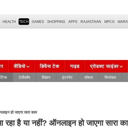
HEALTH
TECH
GAMES
SHOPPING
APPS
RAJASTHAN
MPCG
MARA
चर
वीडियो
डिफेंस टेक
गाइड
प्रोडक्ट फाइंडर
टिप्स
टेलीकॉम
विज्ञान
इंटरनेट
सोशल
वियरेबल
 ऑनलाइन हो जाएगा सारा काम
क आ रहा है या नहीं? ऑनलाइन हो जाएगा सारा क