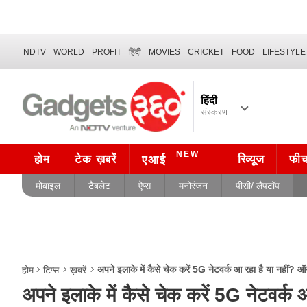
NDTV
WORLD
PROFIT
हिंदी
MOVIES
CRICKET
FOOD
LIFESTYLE
हिंदी
संस्करण
NEW
होम
टेक ख़बरें
रिव्यूज
फी
एआई
मोबाइल
टैबलेट
ऐप्स
मनोरंजन
पीसी/ लैपटॉप
अपने इलाके में कैसे चेक करें 5G नेटवर्क आ रहा है या नहीं?
होम
टिप्स
ख़बरें
अपने इलाके में कैसे चेक करें 5G नेटवर्