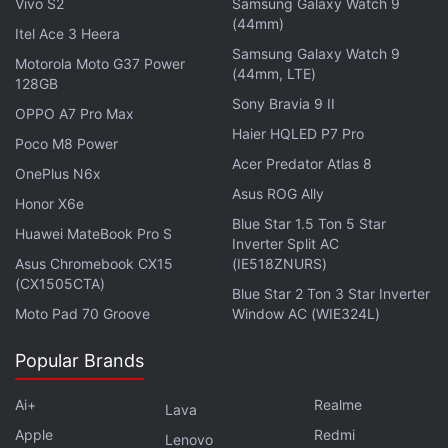
SkyNomad के डेवलपमेंट के बारे में बताते हुए लिखा कि हमारा जवाब
Vivo S2
Samsung Galaxy Watch 9
(44mm)
यह था कि इंटेलिजेंस से जगह तय की जाए और एक ऐसा लिविंग इंटीरियर
Itel Ace 3 Heera
Samsung Galaxy Watch 9
तैयार किया जाए जो आपके साथ-साथ चले। SkyNomad उन
Motorola Moto G37 Power
(44mm, LTE)
ग्राहकों के लिए है जिन्हें रोजाना आने-जाने, परिवार के साथ घूमने-फिरने
128GB
Sony Bravia 9 II
और कभी-कभी कार से काम करने के लिए एक ही कार चाहिए। यह एक
OPPO A7 Pro Max
Haier HQLED P7 Pro
ऐसी काम की कार है जो अलग-अलग जरूरतों के हिसाब से ढल जाती
Poco M8 Power
है। यह सीरीज प्रोफेशनल्स और माता-पिता दोनों के लिए तैयार की गई
Acer Predator Atlas 8
OnePlus N6x
है।
Asus ROG Ally
Honor X6e
Blue Star 1.5 Ton 5 Star
Huawei MateBook Pro S
Inverter Split AC
Asus Chromebook CX15
(IE518ZNURS)
(CX1505CTA)
Blue Star 2 Ton 3 Star Inverter
Moto Pad 70 Groove
Window AC (WIE324L)
Popular Brands
Ai+
Realme
Lava
Apple
Redmi
Lenovo