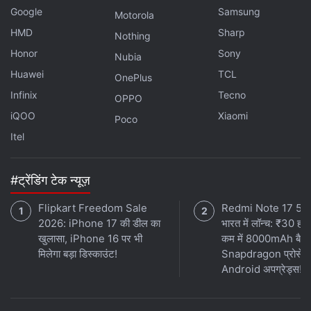
Google
Samsung
Motorola
HMD
Sharp
Nothing
लेटेस्ट टेक न्यूज़
,
स्मार्टफोन रिव्यू
और लोकप्रिय
मोबाइल
पर मिलने वाले
Honor
Sony
एक्सक्लूसिव ऑफर के लिए गैजेट्स 360
एंड्रॉयड
ऐप डाउनलोड करें और
Nubia
हमें
गूगल समाचार
पर फॉलो करें।
Huawei
TCL
OnePlus
Infinix
Tecno
OPPO
ये भी पढ़े:
Xiaomi SkyNomad
,
Xiaomi SkyNomad Features
,
Xiaomi
iQOO
Xiaomi
Poco
SkyNomad Design
,
Xiaomi EV
Itel
#ट्रेंडिंग टेक न्यूज़
Flipkart Freedom Sale
Redmi Note 17 5G
2026: iPhone 17 की डील का
भारत में लॉन्च: ₹30 हजा
खुलासा, iPhone 16 पर भी
कम में 8000mAh बैटर
मिलेगा बड़ा डिस्काउंट!
Snapdragon प्रोसेस
Android अपग्रेड्स!