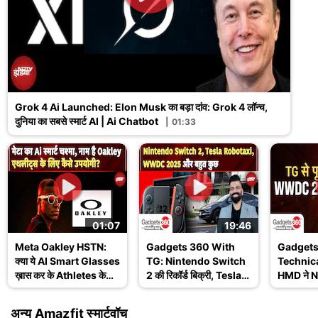
Grok 4 Ai Launched: Elon Musk का बड़ा दांव: Grok 4 लॉन्च,
दुनिया का सबसे स्मार्ट AI | Ai Chatbot
01:33
01:07
19:46
Meta Oakley HSTN:
Gadgets 360 With
Gadgets
क्या ये AI Smart Glasses
TG: Nintendo Switch
Technica
ख़ास कर के Athletes के
2 की रिकॉर्ड बिक्री, Tesla
HMD ने No
लिए हैं? जानिए इसके
Robotaxi और WWDC
खत्म किय
Features
2025 के बड़े अपडेट
Ask TG
अन्य Amazfit स्मार्टवॉच