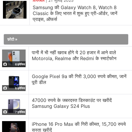
वियरेबल
|
21 जुलाई 2025
ग्लोबल मार्केट में वेनिला मॉडल की शुरुआती कीमत $349 (करीब
Samsung की Galaxy Watch 8, Watch 8
30,000 रुपये), जबकि Classic मॉडल की कीमत $499 (करीब
Classic के लिए भारत में शुरू हुए प्री-ऑर्डर, जानें
42,800 रुपये) रखी गई है। दोनों मॉडल प्री-ऑर्डर के लिए उपलब्ध हैं
प्राइस, ऑफर्स
और इनकी सेल 25 जुलाई से शुरू होगी।
फ़ोटो »
Galaxy Watch 8, Watch 8 Classic specifications
पानी में भी नहीं खराब होंगे ये 20 हजार में आने वाले
Galaxy Watch 8 में 1.34-इंच (40mm) और 1.47-इंच
Motorola, Realme और Redmi के स्मार्टफोन
(44mm) Super AMOLED डिस्प्ले है, जो Sapphire Crystal
6 इमेजिस
प्रोटेक्शन के साथ आता है। वॉच का वजन 30g (40mm) और 34g
Google Pixel 9a की गिरी 3,000 रुपये कीमत, जानें
(44mm) है। इसमें 2GB RAM और 32GB स्टोरेज मिलती है।
पूरी डील
बैटरी कैपेसिटी 40mm मॉडल में 325mAh और 44mm मॉडल में
6 इमेजिस
435mAh रखी गई है।
47000 रुपये के जबरदस्त डिस्काउंट पर खरीदें
Samsung Galaxy S24 Plus
वहीं, दूसरी ओर Galaxy Watch 8 Classic मॉडल में 1.34-इंच
7 इमेजिस
(438 x 438 पिक्सल) Super AMOLED डिस्प्ले है जो
iPhone 16 Pro Max की गिरी कीमत, 15,700 रुपये
Sapphire Crystal से प्रोटेक्टेड है। इसका वजन 63.5g है और ये
सस्ता खरीदें