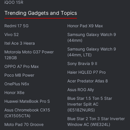
iQOO 15R
क्लासिक मॉडल को और एडवांस बनाता है।
Trending Gadgets and Topics
Samsung Galaxy Watch 8 सीरीज में LTE, Bluetooth 5.3,
Redmi 17 5G
Honor Pad X9 Max
Wi-Fi 2.4+5GHz, NFC और L1+L5 Dual-Frequency
GPS (GPS, Glonass, Beidou, Galileo) जैसे कनेक्टिविटी
Vivo S2
Samsung Galaxy Watch 9
(44mm)
फीचर्स हैं। ये वॉचेज 5ATM + IP68 रेटिंग के साथ आती हैं और
Itel Ace 3 Heera
Samsung Galaxy Watch 9
MIL-STD-810H सर्टिफाइड हैं, यानी ये पसीना, पानी और झटकों को
Motorola Moto G37 Power
(44mm, LTE)
128GB
आसानी से झेल सकती हैं।
Sony Bravia 9 II
OPPO A7 Pro Max
Haier HQLED P7 Pro
Galaxy Watch 8 सीरीज की वॉचेज को यूज करने के लिए आपका
Poco M8 Power
Acer Predator Atlas 8
स्मार्टफोन Android 12 या उससे ऊपर का होना चाहिए, साथ ही उसमें
OnePlus N6x
कम से कम 1.5GB RAM होनी चाहिए।
Asus ROG Ally
Honor X6e
Blue Star 1.5 Ton 5 Star
Huawei MateBook Pro S
Inverter Split AC
Samsung Galaxy Watch 8 की भारत में कीमत कितनी है?
Asus Chromebook CX15
(IE518ZNURS)
(CX1505CTA)
Samsung ने अभी भारत में आधिकारिक कीमत घोषित नहीं की है,
Blue Star 2 Ton 3 Star Inverter
Moto Pad 70 Groove
Window AC (WIE324L)
लेकिन ग्लोबल कीमत के आधार पर इसकी कीमत 35,000 से