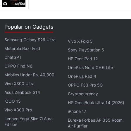
स्टेनलेस स्टील बेजल के साथ आता है। Watch 8 Classic में भी
6 इमेजिस
2GB RAM दी गई है लेकिन स्टोरेज बढ़ाकर 64GB कर दी गई है, जो
अब तक की सबसे बड़ी Galaxy Watch स्टोरेज है। इसमें
445mAh बैटरी मिलती है।
Popular on Gadgets
दोनों Watch 8 मॉडल्स Wear OS 6 पर रन करते हैं, जो
Samsung Galaxy S26 Ultra
Vivo X Fold 5
Samsung के कस्टम इंटरफेस One UI 8 Watch के साथ आता
Motorola Razr Fold
Sony PlayStation 5
है। चार्जिंग के लिए दोनों में WPC-बेस्ड फास्ट वायरलेस चार्जिंग दी गई
ChatGPT
HP OmniPad 12
है।
OPPO Find N6
OnePlus Nord CE 6 Lite
Mobiles Under Rs. 40,000
OnePlus Pad 4
दोनों वॉचेज में Samsung का नया BioActive Sensor मौजूद है
Vivo X300 Ultra
OPPO F33 Pro 5G
जिसमें Optical Bio-signal, Electrical Heart Signal और
Asus Zenbook S14
Cryptocurrency
Bioelectrical Impedance Analysis जैसे फीचर्स शामिल हैं।
iQOO 15
इसके अलावा Temperature Sensor, Accelerometer,
HP OmniBook Ultra 14 (2026)
Vivo X300 Pro
Barometer, Gyro Sensor, Geomagnetic Sensor और
iPhone 17
Light Sensor भी मिलते हैं।
Lenovo Yoga Slim 7i Aura
Eureka Forbes AP 355 Room
Edition
Air Purifier
Watch 8 Classic में 3D Hall Sensor एक्स्ट्रा मिलता है, जो