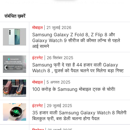
Classic दोनों में Super AMOLED डिस्प्ले है, जो 3000nits तक
की ब्राइटनेस और Always-On Display सपोर्ट करती है। बैटरी
संबंधित ख़बरें
बैकअप को भी पिछले मॉडल की तुलना में बेहतर किया गया है। यहां हम
आपको इन दोनों Galaxy Watch मॉडल्स की कीमत और इनके
मोबाइल
|
21 जुलाई 2026
Samsung Galaxy Z Fold 8, Z Flip 8 और
स्पेसिफिकेशन्स की जानकारी दे रहे हैं।
Galaxy Watch 9 सीरीज की कीमत लॉन्च से पहले
आई सामने
Samsung Galaxy Watch 8, Watch 8 Classic price,
इंटरनेट
|
26 सितंबर 2025
availability
Samsung फ्री दे रहा है 44 हजार वाली Galaxy
Samsung Galaxy Watch 8 को 40mm और 44mm वेरिएंट्स
Watch 8 , यूजर्स को पैदल चलने पर मिलेगा बड़ा गिफ्ट
में लॉन्च किया गया है, जो Graphite और Silver कलर ऑप्शन में
मोबाइल
|
5 अगस्त 2025
मिलेंगे। वहीं,
Watch 8 Classic
सिर्फ 46mm साइज में आया है और
100 करोड़ के Samsung मोबाइल ट्रक से चोरी!
Black व White कलर में उपलब्ध होगी। Galaxy Watch 8 की
कीमत 36,999 रुपये (40mm) और 39,999 रुपये (44mm) है,
इंटरनेट
|
29 जुलाई 2025
जबकि Watch 8 Classic को 50,999 रुपये में लॉन्च किया गया
35 हजार वाली Samsung Galaxy Watch 8 मिलेगी
है।
बिलकुल फ्री, बस डेली चलना होगा पैदल