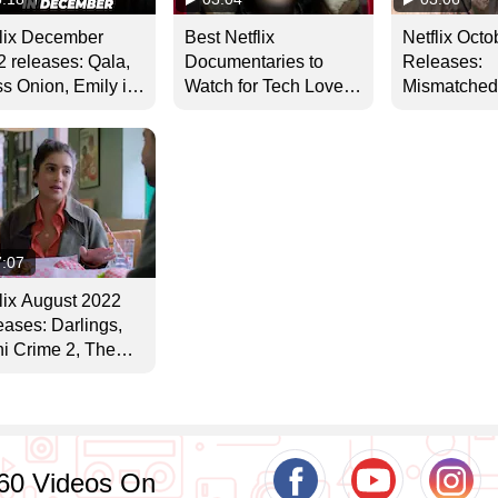
flix December
Best Netflix
Netflix Oct
 releases: Qala,
Documentaries to
Releases:
s Onion, Emily in
Watch for Tech Lovers:
Mismatched
is Season 3 और भी
समझें बदलती दुनिया को!
2, Derry Gi
 कुछ
3 के साथ और भ
7:07
lix August 2022
ases: Darlings,
i Crime 2, The
dman का लगेगा
ा!
60 Videos On