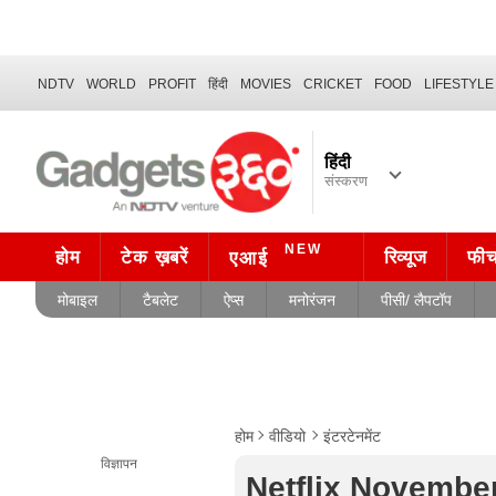
NDTV
WORLD
PROFIT
हिंदी
MOVIES
CRICKET
FOOD
LIFESTYLE
हिंदी
संस्करण
NEW
होम
टेक ख़बरें
रिव्यूज
फी
एआई
मोबाइल
टैबलेट
ऐप्स
मनोरंजन
पीसी/ लैपटॉप
होम
वीडियो
इंटरटेनमेंट
विज्ञापन
Netflix November 2