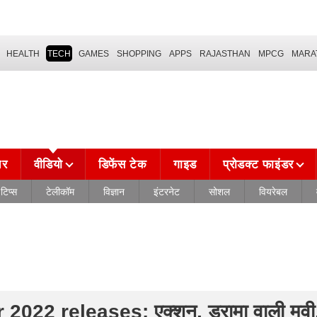
HEALTH
TECH
GAMES
SHOPPING
APPS
RAJASTHAN
MPCG
MARA
चर
वीडियो
डिफेंस टेक
गाइड
प्रोडक्ट फाइंडर
टिप्स
टेलीकॉम
विज्ञान
इंटरनेट
सोशल
वियरेबल
022 releases: एक्शन, ड्रामा वाली मूवी