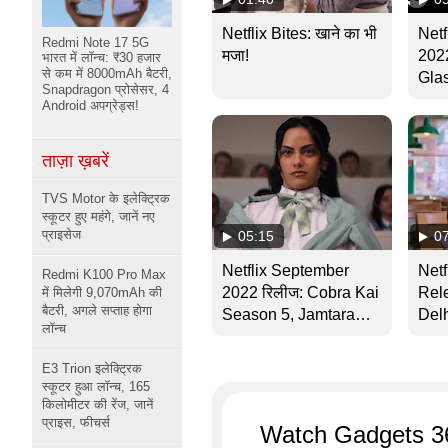
Netflix Bites: खाने का भी
Net
Redmi Note 17 5G
मजा!
2022
भारत में लॉन्च: ₹30 हजार
से कम में 8000mAh बैटरी,
Glas
Snapdragon प्रोसेसर, 4
Par
Android अपग्रेड्स!
बहुत
ताज़ा ख़बरें
TVS Motor के इलेक्ट्रिक
स्कूटर हुए महंगे, जानें नए
प्राइसेज
05:15
0
Netflix September
Netf
Redmi K100 Pro Max
2022 रिलीज: Cobra Kai
Rele
में मिलेगी 9,070mAh की
बैटरी, अगले सप्ताह होगा
Season 5, Jamtara
Delh
लॉन्च
Season 2 के साथ और भी
San
बहुत कुछ!
तड़क
E3 Trion इलेक्ट्रिक
स्कूटर हुआ लॉन्च, 165
किलोमीटर की रेंज, जानें
प्राइस, फीचर्स
Watch Gadgets 3