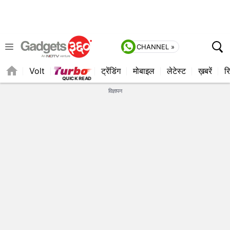
CHANNEL »
Volt
ट्रेंडिंग
मोबाइल
लेटेस्ट
ख़बरें
रि
QUICK READ
विज्ञापन