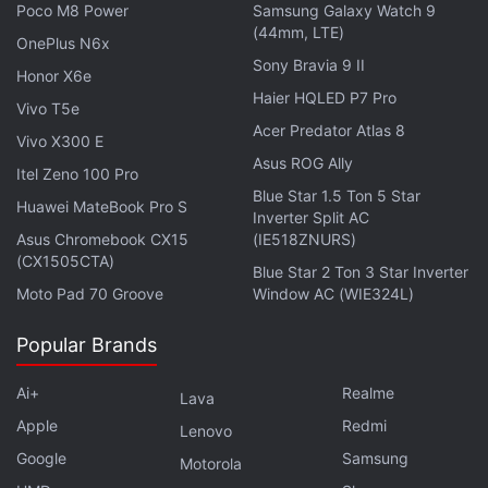
Poco M8 Power
Samsung Galaxy Watch 9
(44mm, LTE)
OnePlus N6x
ये भी पढ़े:
UFO
,
UAP
,
UFO in New York
,
UFO aliens
Sony Bravia 9 II
Honor X6e
Haier HQLED P7 Pro
Vivo T5e
Acer Predator Atlas 8
Vivo X300 E
Asus ROG Ally
Itel Zeno 100 Pro
Blue Star 1.5 Ton 5 Star
Huawei MateBook Pro S
Inverter Split AC
Asus Chromebook CX15
(IE518ZNURS)
(CX1505CTA)
Blue Star 2 Ton 3 Star Inverter
Moto Pad 70 Groove
Window AC (WIE324L)
Popular Brands
Ai+
Realme
Lava
Apple
Redmi
Lenovo
Google
Samsung
Motorola