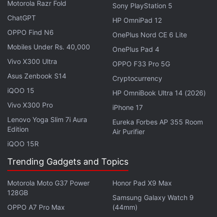
Motorola Razr Fold
Sony PlayStation 5
फिर Facebook पर भी पोस्ट किया था। महिला के अनुसार उसने
ChatGPT
HP OmniPad 12
आसमान में एक सिलेंडर जैसी चीज उड़ती देखी थी। महिला ने इसके बाद
OPPO Find N6
OnePlus Nord CE 6 Lite
Federal Aviation Administration को भी इसकी जानकारी दी
Mobiles Under Rs. 40,000
OnePlus Pad 4
थी।
Vivo X300 Ultra
OPPO F33 Pro 5G
Asus Zenbook S14
Cryptocurrency
iQOO 15
HP OmniBook Ultra 14 (2026)
Vivo X300 Pro
iPhone 17
Lenovo Yoga Slim 7i Aura
Eureka Forbes AP 355 Room
Edition
Air Purifier
iQOO 15R
Trending Gadgets and Topics
Motorola Moto G37 Power
Honor Pad X9 Max
लेटेस्ट टेक न्यूज़
,
स्मार्टफोन रिव्यू
और लोकप्रिय
मोबाइल
पर मिलने वाले
128GB
Samsung Galaxy Watch 9
एक्सक्लूसिव ऑफर के लिए गैजेट्स 360
एंड्रॉयड
ऐप डाउनलोड करें और
OPPO A7 Pro Max
(44mm)
हमें
गूगल समाचार
पर फॉलो करें।