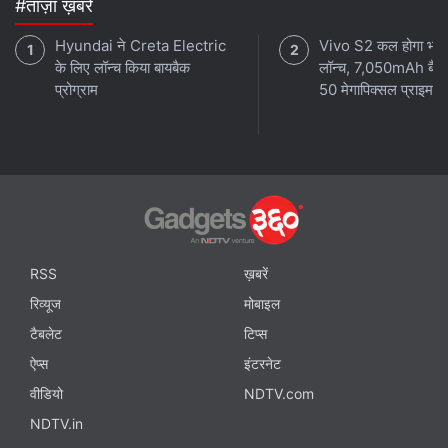
#ताज़ा ख़बरें
Hyundai ने Creta Electric
Vivo S2 कल होगा भारत 
के लिए लॉन्च किया बायबैक
लॉन्च, 7,050mAh बैटर
प्रोग्राम
50 मेगापिक्सल प्राइमरी 
RSS
ख़बरें
रिव्यूज
मोबाइल
टैबलेट
टिप्स
ऐप्स
इंटरनेट
वीडियो
NDTV.com
NDTV.in