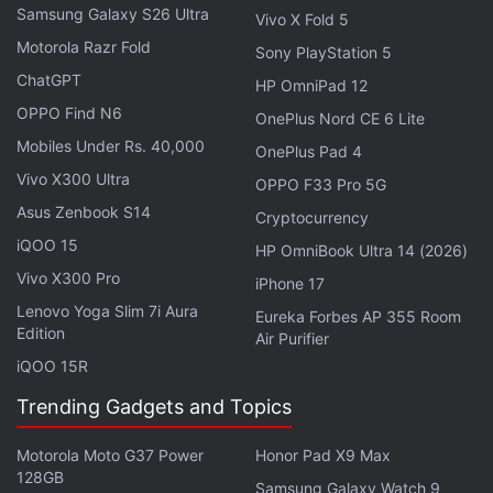
Samsung Galaxy S26 Ultra
Vivo X Fold 5
अगर आप वेबसाइट इस्तेमाल नहीं करना चाहते, तो DigiLocker और
Motorola Razr Fold
Sony PlayStation 5
mParivahan ऐप के जरिए भी PUC जानकारी देख सकते हैं।
ChatGPT
HP OmniPad 12
mParivahan ऐप में देखने का तरीका:
OPPO Find N6
OnePlus Nord CE 6 Lite
ऐप डाउनलोड और इंस्टॉल करें
Mobiles Under Rs. 40,000
OnePlus Pad 4
Vehicle Number डालें
Vivo X300 Ultra
OPPO F33 Pro 5G
वाहन डिटेल्स ओपन करें
Asus Zenbook S14
Cryptocurrency
यहां PUC Status दिखाई देगा।
iQOO 15
HP OmniBook Ultra 14 (2026)
Vivo X300 Pro
iPhone 17
DigiLocker ऐप में देखने का तरीका:
Lenovo Yoga Slim 7i Aura
Eureka Forbes AP 355 Room
Edition
सबसे पहले DigiLocker ऐप या वेबसाइट ओपन करें
Air Purifier
iQOO 15R
अपने मोबाइल नंबर या Aadhaar से लॉग-इन करें
अब "Issued Documents" सेक्शन में जाएं
Trending Gadgets and Topics
यहां "Ministry of Road Transport and Highways" चुनें
Motorola Moto G37 Power
अगर आपका वाहन पहले से लिंक है, तो Vehicle Documents
Honor Pad X9 Max
128GB
दिखाई देंगे
Samsung Galaxy Watch 9