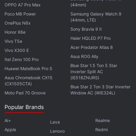
OPPO A7 Pro Max
(44mm)
अब RC या Vehicle Details सेक्शन खोलें
Poco M8 Power
Samsung Galaxy Watch 9
यहां कई मामलों में PUC से जुड़ी जानकारी भी दिखाई दे सकती है।
(44mm, LTE)
OnePlus N6x
अगर PUC डेटा ऑटोमैटिक नहीं दिख रहा:
Sony Bravia 9 II
Honor X6e
Haier HQLED P7 Pro
Vivo T5e
"Pull Documents" ऑप्शन पर जाएं
Acer Predator Atlas 8
Vivo X300 E
Vehicle Registration Number डालें
Asus ROG Ally
जरूरी डिटेल्स भरकर डॉक्यूमेंट फेच करें
Itel Zeno 100 Pro
Blue Star 1.5 Ton 5 Star
इसके बाद उपलब्ध होने पर PUC डिटेल्स स्क्रीन पर दिखाई दे
Huawei MateBook Pro S
Inverter Split AC
सकती हैं।
Asus Chromebook CX15
(IE518ZNURS)
(CX1505CTA)
Blue Star 2 Ton 3 Star Inverter
लेटेस्ट टेक न्यूज़
,
स्मार्टफोन रिव्यू
और लोकप्रिय
मोबाइल
पर मिलने वाले
Moto Pad 70 Groove
Window AC (WIE324L)
एक्सक्लूसिव ऑफर के लिए गैजेट्स 360
एंड्रॉयड
ऐप डाउनलोड करें और
Popular Brands
हमें
गूगल समाचार
पर फॉलो करें।
Ai+
Realme
ये भी पढ़े:
PUC
,
Vehicle PUC
,
DigiLocker
,
mParivahan
,
Parivahan
,
Lava
Vehicle Documents
,
Traffic Rules
,
Tech Tips
Apple
Redmi
Lenovo