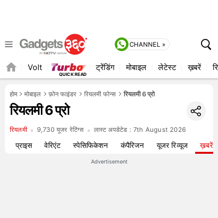
CHANNEL »
Volt
ट्रेंडिंग
मोबाइल
लेटेस्ट
ख़बरें
रि
QUICK READ
होम
मोबाइल
फ़ोन फाइंडर
रियलमी फोन्स
रियलमी 6 प्रो
रियलमी 6 प्रो
रियलमी
9,730 यूजर रेटिंग्स
लास्ट अपडेटेड :
7th August 2026
यू
प्राइस
वेरिएंट
स्पेसिफिकेशन
कंपैरिजन
यूजर रिव्यूज
ख़बरें
Advertisement