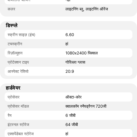
कलर
लाइटनिंग ब्लू, लाइटनिंग ऑरेंज
डिस्प्ले
स्क्रीन साइज़ (इंच)
6.60
टचस्क्रीन
हां
रिज़ॉल्यूशन
1080x2400 पिक्सल
प्रोटेक्शन टाइप
गोरिल्ला ग्लास
आस्पेक्ट रेशियो
20:9
हार्डवेयर
प्रोसेसर
ऑक्टा-कोर
प्रोसेसर मॉडल
क्वालकॉम स्नैपड्रैगन 720जी
रैम
6 जीबी
इंटरनल स्टोरेज
64 जीबी
एक्सपेंडेबल स्टोरेज
हां