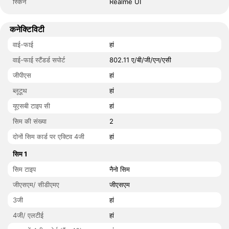
स्किन
Realme UI
कनेक्टिविटी
वाई-फाई
हां
वाई-फाई स्टैंडर्ड सपोर्ट
802.11 ए/बी/जी/एन/एसी
जीपीएस
हां
ब्लूटूथ
हां
यूएसबी टाइप सी
हां
सिम की संख्या
2
दोनों सिम कार्ड पर एक्टिव 4जी
हां
सिम 1
सिम टाइप
नैनो सिम
जीएसएम/ सीडीएमए
जीएसएम
3जी
हां
4जी/ एलटीई
हां