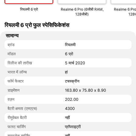
रियलमी 6 प्रो
Realme 6 Pro (6जीबी RAM,
Realme 6 Pro
128जीबी)
128ज
रियलमी 6 प्रो फुल स्पेसिफिकेशंस
सामान्य
ब्रांड
रियलमी
मॉडल
6 प्रो
रिलीज की तारीख
5 मार्च 2020
भारत में लॉन्च
हां
फॉर्म फैक्टर
टचस्क्रीन
डाइमेंशन
163.80 x 75.80 x 8.90
वज़न
202.00
बैटरी क्षमता (एमएएच)
4300
रीमूवेबल बैटरी
नहीं
फास्ट चार्जिंग
प्रॉपराइट्री
वायरलेस चार्जिंग
नहीं