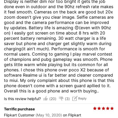
Display is neither dim nor too bright it gets the job
done even in outdoor and the 90hz refresh rate makes
it feel smooth. Cameras on the back are good but 20x
zoom doesn't give you clear image. Selfie cameras are
good and the camera performance can be improved
by updates. Battery life is amazing 😍(even with 90hz
on) I easily got screen on time about 8 hrs with 20
percent battery remaining. 30 watt charger is a life
saver but phone and charger get slightly warm during
charging(it ain't much). Performance is smooth for
normal users. Coming to gaming I play marvel contest
of champions and pubg gameplay was smooth. Phone
gets little warm while playing but its common for all
phones. I chose this phone over poco X2 because of
software Realme ui is far better and cleaner compared
to miui. My only complaint about this phone is that this
phone doesn't come with a screen guard apllied to it.
Overall this is a good phone and worth buying..
(20)
(3)
Is this review helpful?
Reply
Terrific purchase
Flipkart Customer
(May 10, 2020)
on Flipkart