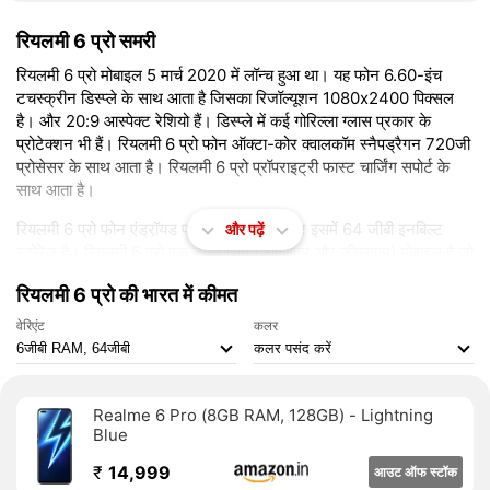
रियलमी 6 प्रो समरी
रियलमी 6 प्रो मोबाइल 5 मार्च 2020 में लॉन्च हुआ था। यह फोन 6.60-इंच
टचस्क्रीन डिस्प्ले के साथ आता है जिसका रिजॉल्यूशन 1080x2400 पिक्सल
है। और 20:9 आस्पेक्ट रेशियो हैं। डिस्प्ले में कई गोरिल्ला ग्लास प्रकार के
प्रोटेक्शन भी हैं। रियलमी 6 प्रो फोन ऑक्टा-कोर क्वालकॉम स्नैपड्रैगन 720जी
प्रोसेसर के साथ आता है। रियलमी 6 प्रो प्रॉपराइट्री फास्ट चार्जिंग सपोर्ट के
साथ आता है।
रियलमी 6 प्रो फोन एंड्रॉ़यड पर ऑपरेट होता है और इसमें 64 जीबी इनबिल्ट
और पढ़ें
स्टोरेज है। रियलमी 6 प्रो एक ड्यूल सिम (जीएसएम और जीएसएम) मोबाइल है जो
नैनो सिम और नैनो सिम कार्ड्स के साथ आता है। रियलमी 6 प्रो का डायमेंशन
रियलमी 6 प्रो की भारत में कीमत
163.80 x 75.80 x 8.90mm (height x width x thickness) और
वजन 202.00 ग्राम है। फोन को लाइटनिंग ब्लू और लाइटनिंग ऑरेंज कलर
वेरिएंट
कलर
ऑप्शन के साथ लॉन्च किया गया है।
कनेक्टिविटी के लिए रियलमी 6 प्रो में वाई-फाई 802.11 ए/बी/जी/एन/एसी,
जीपीएस, यूएसबी टाइप सी, 3जी और 4जी (भारत में कुछ एलटीई नेटवर्क द्वारा
Realme 6 Pro (8GB RAM, 128GB) - Lightning
उपयोग किए जाने वाले बैंड 40 के सपोर्ट के साथ) है। दोनों सिम कार्ड पर एक्टिव
Blue
4जी है। फोन में सेंसर की बात की जाएं तो एंबियंट लाइट सेंसर, एक्सेलेरोमीटर,
₹
14,999
आउट ऑफ स्टॉक
कंपास/ मैगनेटोमीटर, जायरोस्कोप, प्रॉक्सिमिटी सेंसर और फिंगरप्रिंट सेंसर है।