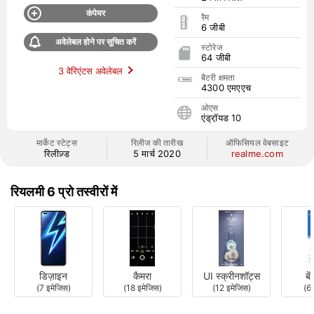
कंपेयर
रैम
6 जीबी
अवेलेबल होने पर सूचित करें
स्टोरेज
64 जीबी
3 वेरिएंटस अवेलेबल
बैटरी क्षमता
4300 एमएएच
ओएस
एंड्रॉ़यड 10
मार्केट स्टेट्स
रिलीज की तारीख
ऑफिसियल वेबसाइट
रिलीज़्ड
5 मार्च 2020
realme.com
रियलमी 6 प्रो तस्वीरों में
डिज़ाइन
कैमरा
UI स्क्रीनशॉट्स
बें
(7 इमेजिस)
(18 इमेजिस)
(12 इमेजिस)
(6 