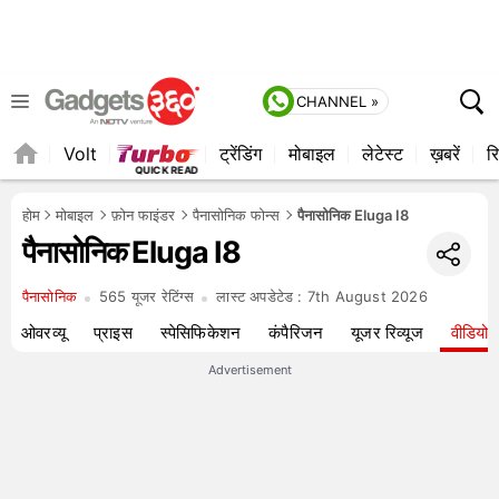
CHANNEL »
Volt
ट्रेंडिंग
मोबाइल
लेटेस्ट
ख़बरें
रि
होम
मोबाइल
फ़ोन फाइंडर
पैनासोनिक फोन्स
पैनासोनिक Eluga I8
पैनासोनिक Eluga I8
पैनासोनिक
565 यूजर रेटिंग्स
लास्ट अपडेटेड :
7th August 2026
ओवरव्यू
प्राइस
स्पेसिफिकेशन
कंपैरिजन
यूजर रिव्यूज
वीडियो
Advertisement