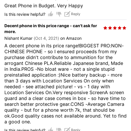
Great Phone in Budget. Very Happy
Is this review helpful?
Reply
Decent phone in this price range - can't ask for
more.
Nishant Kumar
(Oct 4, 2021)
on Amazon
A decent phone in its price range!BIGGEST PRO:NON-
CHINESE PHONE - so I ensured proceeds from my
purchase didn't contribute to ammunition for the
arrogant Chinese PLA.Reliable Japanese brand, Made
in India.PROS -No bloat ware - not a single stupid
preinstalled application :)Nice battery backup - more
than 3 days with Location Services On only when
needed - see attached picture! - vs - 1 day with
Location Services On.Very responsive ScreenA screen
guard and a clear case comes in box - so have time to
search better protective gear.CONS -Average Camera
quality - but for a phone worth 7k, that should be
ok.Good quality cases not available around. Yet to find
a good one.
Is this review helpful?
Reply