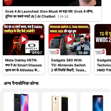
Grok 4 Ai Launched: Elon Musk का बड़ा दांव: Grok 4 लॉन्च,
दुनिया का सबसे स्मार्ट AI | Ai Chatbot
01:33
01:07
19:46
Meta Oakley HSTN:
Gadgets 360 With
Gadgets
क्या ये AI Smart Glasses
TG: Nintendo Switch
Technica
ख़ास कर के Athletes के
2 की रिकॉर्ड बिक्री, Tesla
HMD ने No
लिए हैं? जानिए इसके
Robotaxi और WWDC
खत्म किय
Features
2025 के बड़े अपडेट
Ask TG
अन्य पैनासोनिक फोन्स