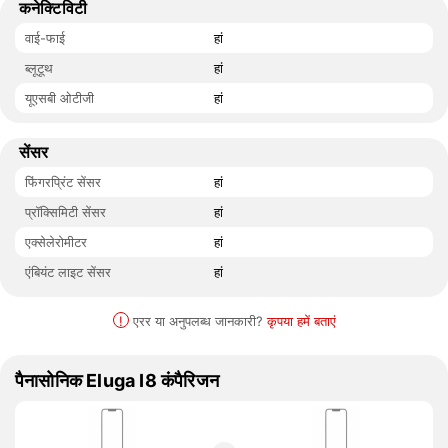
कनेक्टिविटी
वाई-फाई
हां
ब्लूटूथ
हां
यूएसबी ओटीजी
हां
सेंसर
फिंगरप्रिंट सेंसर
हां
प्रॉक्सिमिटी सेंसर
हां
एक्सेलेरोमीटर
हां
एंबियंट लाइट सेंसर
हां
!
एरर या अनुपलब्ध जानकारी?
कृपया हमें बताएं
पैनासोनिक Eluga I8 कंपैरिजन