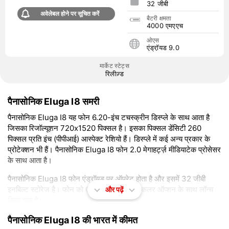
32 जीबी
अवेलेबल होने पर सूचित करें
बैटरी क्षमता
4000 एमएएच
ओएस
एंड्रॉ़यड 9.0
मार्केट स्टेट्स
रिलीज़्ड
पैनासोनिक Eluga I8 समरी
पैनासोनिक Eluga I8 यह फोन 6.20-इंच टचस्क्रीन डिस्प्ले के साथ आता है
जिसका रिजॉल्यूशन 720x1520 पिक्सल है। इसका पिक्सल डेंसिटी 260
पिक्सल प्रति इंच (पीपीआई) आस्पेक्ट रेशियो हैं। डिस्प्ले में कई अन्य प्रकार के
प्रोटेक्शन भी हैं। पैनासोनिक Eluga I8 फोन 2.0 मेगाहर्ट्ज़ मीडियाटेक प्रोसेसर
के साथ आता है।
पैनासोनिक Eluga I8 फोन एंड्रॉ़यड पर ऑपरेट होता है और इसमें 32 जीबी
इनबिल्ट स्टोरेज है। फोन को Charcoal Black कलर ऑप्शन के साथ लॉन्च
और पढ़ें
किया गया है।
कनेक्टिविटी के लिए पैनासोनिक Eluga I8 में वाई-फाई और यूएसबी ओटीजी है।
पैनासोनिक Eluga I8 की भारत में कीमत