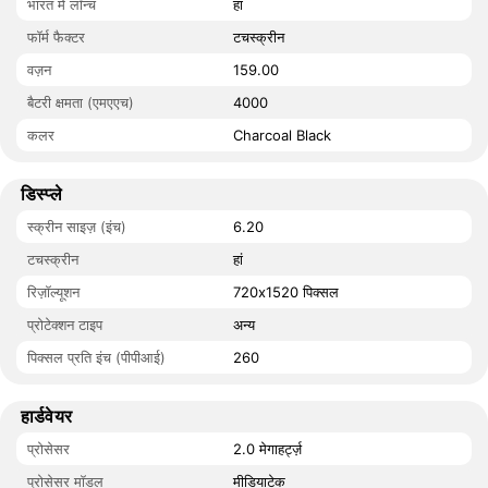
भारत में लॉन्च
हां
फॉर्म फैक्टर
टचस्क्रीन
वज़न
159.00
बैटरी क्षमता (एमएएच)
4000
कलर
Charcoal Black
डिस्प्ले
स्क्रीन साइज़ (इंच)
6.20
टचस्क्रीन
हां
रिज़ॉल्यूशन
720x1520 पिक्सल
प्रोटेक्शन टाइप
अन्य
पिक्सल प्रति इंच (पीपीआई)
260
हार्डवेयर
प्रोसेसर
2.0 मेगाहर्ट्ज़
प्रोसेसर मॉडल
मीडियाटेक